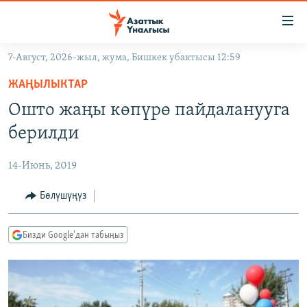
Линктер
Мазмунга
өтүңүз
7-Август, 2026-жыл, жума, Бишкек убактысы 12:59
Навигацияга
ЖАҢЫЛЫКТАР
өтүңүз
ЖАҢЫЛЫКТАР
КЫРГЫЗСТАН
Издөөгө
Ошто жаңы көпүрө пайдаланууга
салыңыз
ДҮЙНӨ
КЫРГЫЗСТАН
берилди
УКРАИНА
САЯСАТ
ДҮЙНӨ
14-Июнь, 2019
АТАЙЫН ИЛИКТӨӨ
ЭКОНОМИКА
БОРБОР АЗИЯ
ТВ ПРОГРАММАЛАР
Бөлүшүңүз
МАДАНИЯТ
ПОДКАСТ
БҮГҮН АЗАТТЫКТА
Бизди Google'дан табыңыз
ӨЗГӨЧӨ ПИКИР
ЭКСПЕРТТЕР ТАЛДАЙТ
БИЗ ЖАНА ДҮЙНӨ
Русский
ДАНИСТЕ