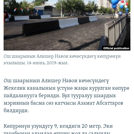
ОНЛАЙН ШЕРИНЕ
ЭЖЕ-СИҢДИЛЕР
АЗАТТЫК+
ЫҢГАЙСЫЗ СУРООЛОР
ЭЕ/АРнун бардык сайттары
Ош шаарынын Алишер Навои көчөсүндөгү көпүрөнүн
ачылышы. 14-июнь, 2019-жыл.
Ош шаарынын Алишер Навои көчөсүндөгү
Жекелик каналынын үстүнө жаңы курулган көпүрө
пайдаланууга берилди. Бул тууралуу шаардык
мэриянын басма сөз катчысы Азамат Абсаттаров
билдирди.
Көпүрөнүн узундугу 9, кеңдиги 20 метр. Эки
тарабынан адамдар өтүүчү жол да салынды.