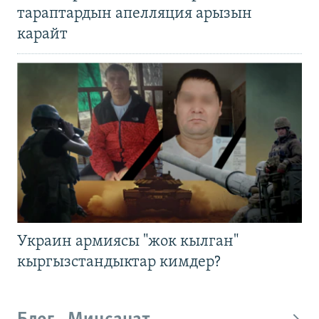
тараптардын апелляция арызын
карайт
Украин армиясы "жок кылган"
кыргызстандыктар кимдер?