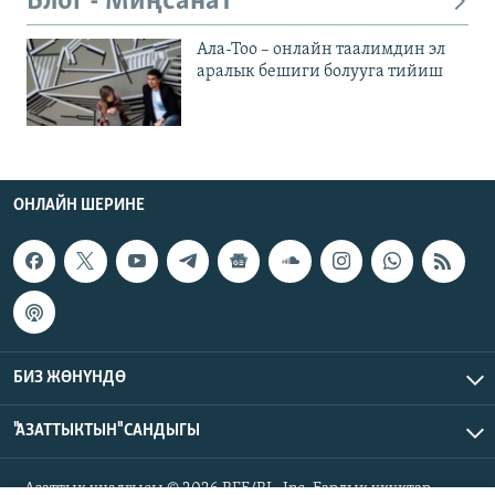
Блог - Миңсанат
Ала-Тоо – онлайн таалимдин эл
аралык бешиги болууга тийиш
ОНЛАЙН ШЕРИНЕ
БИЗ ЖӨНҮНДӨ
"АЗАТТЫКТЫН" САНДЫГЫ
Азаттык үналгысы © 2026 RFE/RL, Inc. Бардык укуктар