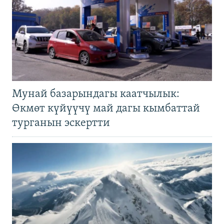
Мунай базарындагы каатчылык:
Өкмөт күйүүчү май дагы кымбаттай
турганын эскертти