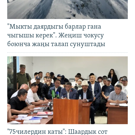
"Мыкты даярдыгы барлар гана
чыгышы керек". Жеңиш чокусу
боюнча жаңы талап сунуштады
"75чилердин каты": Шаардык сот