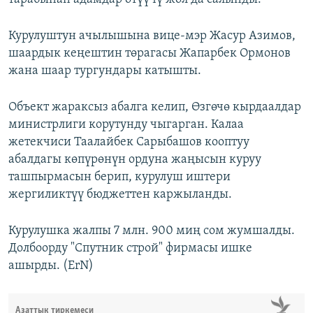
Курулуштун ачылышына вице-мэр Жасур Азимов,
шаардык кеңештин төрагасы Жапарбек Ормонов
жана шаар тургундары катышты.
Объект жараксыз абалга келип, Өзгөчө кырдаалдар
министрлиги корутунду чыгарган. Калаа
жетекчиси Таалайбек Сарыбашов кооптуу
абалдагы көпүрөнүн ордуна жаңысын куруу
ташпырмасын берип, курулуш иштери
жергиликтүү бюджеттен каржыланды.
Курулушка жалпы 7 млн. 900 миң сом жумшалды.
Долбоорду "Спутник строй" фирмасы ишке
ашырды. (ErN)
Азаттык тиркемеси