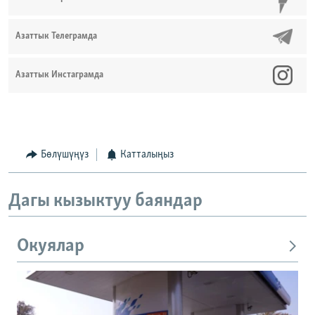
Азаттык Телеграмда
Азаттык Инстаграмда
Бөлүшүңүз
Катталыңыз
Дагы кызыктуу баяндар
Окуялар