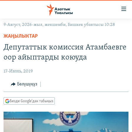
Линктер
Мазмунга
өтүңүз
9-Август, 2026-жыл, жекшемби, Бишкек убактысы 10:28
Навигацияга
ЖАҢЫЛЫКТАР
өтүңүз
ЖАҢЫЛЫКТАР
КЫРГЫЗСТАН
Издөөгө
Депутаттык комиссия Атамбаевге
салыңыз
ДҮЙНӨ
КЫРГЫЗСТАН
оор айыптарды коюуда
УКРАИНА
САЯСАТ
ДҮЙНӨ
17-Июнь, 2019
АТАЙЫН ИЛИКТӨӨ
ЭКОНОМИКА
БОРБОР АЗИЯ
ТВ ПРОГРАММАЛАР
Бөлүшүңүз
МАДАНИЯТ
ПОДКАСТ
БҮГҮН АЗАТТЫКТА
Бизди Google'дан табыңыз
ӨЗГӨЧӨ ПИКИР
ЭКСПЕРТТЕР ТАЛДАЙТ
БИЗ ЖАНА ДҮЙНӨ
Русский
ДАНИСТЕ