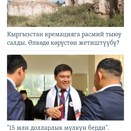
Кыргызстан кремацияга расмий тыюу
салды. Өлкөдө көрүстөн жетиштүүбү?
"15 млн долларлык мүлкүн берди".