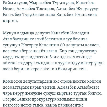
Райымкулов, Жыргалбек Турускулов, Канатбек
Исаев, Алмазбек Токторов, Алтынбек Жунус уулу,
Бактыбек Турусбеков жана Каныбек Иманалиев
кирген.
Мунун алдында депутат Канатбек Исаевдин
Атамбаевдин кол тийбестигин алуу боюнча
сунушун Жогорку Кеңештин 60 депутаты колдоп,
кол коюп бергени айтылган. Бир топ депутаттар
мурдагы президенттин 8-июндагы митингде
айткан сөздөрүн сындап, ал чуулгандуу иштер үчүн
жооп бериши керек экенин билдиришкен.
Комиссия депутаттардын экс-президентке койгон
дооматтарын карап чыгып, Алмазбек Атамбаевге
чара көрүү жөнүндө сунуш киргизе турган болгон.
Эгерде Башкы прокуратура кылмыш ишин
козгоого негиз тапса, кайра парламентке