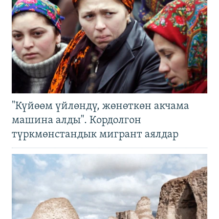
"Күйөөм үйлөндү, жөнөткөн акчама
машина алды". Кордолгон
түркмөнстандык мигрант аялдар