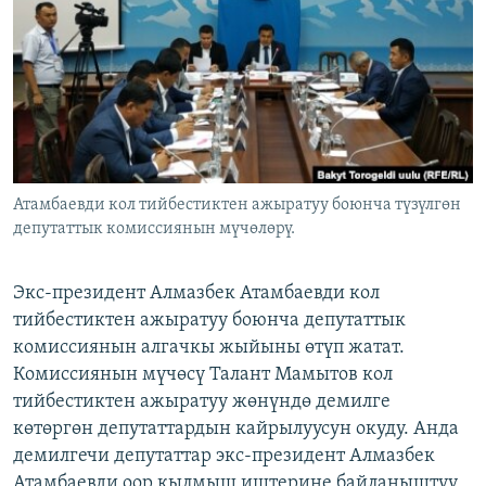
ОНЛАЙН ШЕРИНЕ
ЭЖЕ-СИҢДИЛЕР
АЗАТТЫК+
ЫҢГАЙСЫЗ СУРООЛОР
ЭЕ/АРнун бардык сайттары
Атамбаевди кол тийбестиктен ажыратуу боюнча түзүлгөн
депутаттык комиссиянын мүчөлөрү.
Экс-президент Алмазбек Атамбаевди кол
тийбестиктен ажыратуу боюнча депутаттык
комиссиянын алгачкы жыйыны өтүп жатат.
Комиссиянын мүчөсү Талант Мамытов кол
тийбестиктен ажыратуу жөнүндө демилге
көтөргөн депутаттардын кайрылуусун окуду. Анда
демилгечи депутаттар экс-президент Алмазбек
Атамбаевди оор кылмыш иштерине байланыштуу