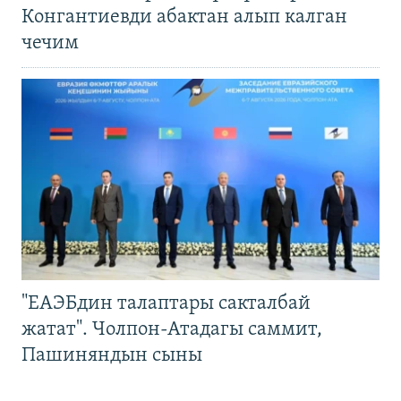
Конгантиевди абактан алып калган
чечим
"ЕАЭБдин талаптары сакталбай
жатат". Чолпон-Атадагы саммит,
Пашиняндын сыны