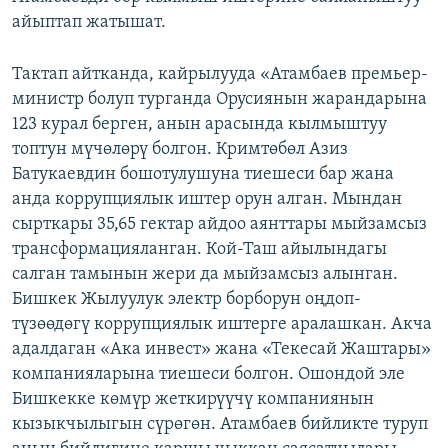
айыптап жатышат.
Тактап айтканда, кайрылууда «Атамбаев премьер-
министр болуп турганда Орусиянын жарандарына
123 курал берген, анын арасында кылмыштуу
топтун мүчөлөрү болгон. Кримтөбөл Азиз
Батукаевдин бошотулушуна тиешеси бар жана
анда коррупциялык иштер орун алган. Мындан
сырткары 35,65 гектар айдоо аянттары мыйзамсыз
трансформацияланган. Кой-Таш айылындагы
салган тамынын жери да мыйзамсыз алынган.
Бишкек Жылуулук электр борборун оңдоп-
түзөөдөгү коррупциялык иштерге аралашкан. Акча
адалдаган «Ака инвест» жана «Текесай Жаштары»
компанияларына тиешеси болгон. Ошондой эле
Бишкекке көмүр жеткирүүчү компаниянын
кызыкчылыгын сүрөгөн. Атамбаев бийликте туруп