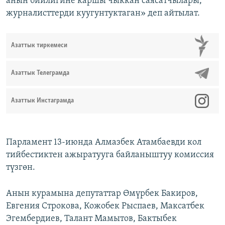
анын бийлигине каршы чыккан саясатчылары,
журналисттерди куугунтуктаган» деп айтылат.
Азаттык тиркемеси
Азаттык Телеграмда
Азаттык Инстаграмда
Парламент 13-июнда Алмазбек Атамбаевди кол
тийбестиктен ажыратууга байланыштуу комиссия
түзгөн.
Анын курамына депутаттар Өмүрбек Бакиров,
Евгения Строкова, Кожобек Рыспаев, Максатбек
Эгембердиев, Талант Мамытов, Бактыбек