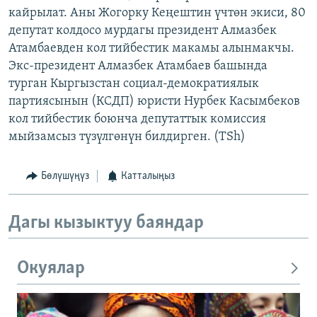
кайрылат. Аны Жогорку Кеңештин үчтөн экиси, 80
депутат колдосо мурдагы президент Алмазбек
Атамбаевден кол тийбестик макамы алынмакчы.
Экс-президент Алмазбек Атамбаев башында
турган Кыргызстан социал-демократиялык
партиясынын (КСДП) юристи Нурбек Касымбеков
кол тийбестик боюнча депутаттык комиссия
мыйзамсыз түзүлгөнүн билдирген. (TSh)
Бөлүшүңүз
Катталыңыз
Дагы кызыктуу баяндар
Окуялар