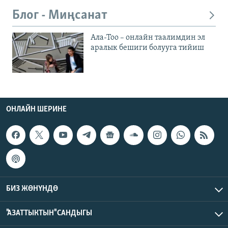
Блог - Миңсанат
Ала-Тоо – онлайн таалимдин эл
аралык бешиги болууга тийиш
ОНЛАЙН ШЕРИНЕ
БИЗ ЖӨНҮНДӨ
"АЗАТТЫКТЫН" САНДЫГЫ