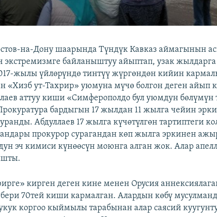
стов-на-Дону шаарында Түндүк Кавказ аймагынын аск
 экстремизмге байланыштуу айыптап, узак жылдарга
2017-жылы үйлөрүндө тинтүү жүргөндөн кийин кармал
н «Хизб ут-Тахрир» уюмуна мүчө болгон деген айып 
лаев аттуу киши «Симферополдо бул уюмдун бөлүмүн 
Прокуратура бардыгын 17 жылдан 11 жылга чейин эрк
уранды. Абдуллаев 17 жылга күчөтүлгөн тартиптеги ко
гандары прокурор сурагандан көп жылга эркинен аж
дун эч кимиси күнөөсүн моюнга алган жок. Алар апел
ышты.
рирге» кирген деген кине менен Орусия аннексиялаг
бери 70тей киши кармалган. Алардын көбү мусулманд
кук коргоо кыймылы тарабынан алар саясий куугунт