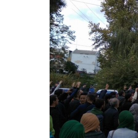
ЭЖЕ-СИҢДИЛЕР
АЗАТТЫК+
ЫҢГАЙСЫЗ СУРООЛОР