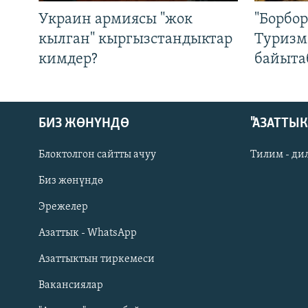
Украин армиясы "жок
"Борбо
кылган" кыргызстандыктар
Туризм
кимдер?
байыта
БИЗ ЖӨНҮНДӨ
"АЗАТТЫ
Блоктолгон сайтты ачуу
Тилим - ди
Биз жөнүндө
Русский
Эрежелер
Азаттык - WhatsApp
ОНЛАЙН ШЕРИНЕ
Азаттыктын тиркемеси
Вакансиялар