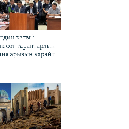
рдин каты":
к сот тараптардын
ция арызын карайт