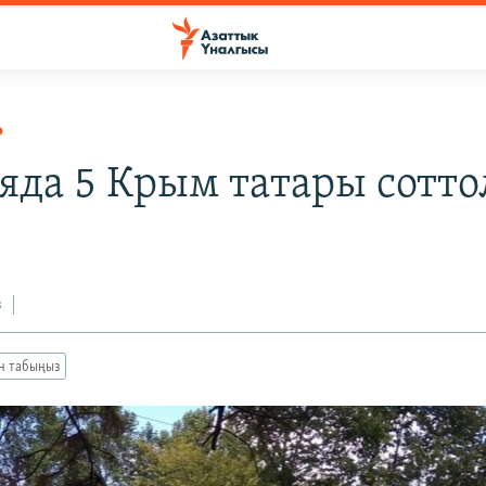
Р
яда 5 Крым татары сотто
з
ан табыңыз