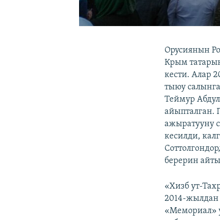
Орусиянын Ро
Крым татарын
кести. Алар 
тыюу салынга
Теймур Абдул
айыпталган. 
ажыратууну с
кесилди, кал
Соттолгондор
берерин айт
«Хизб ут-Тах
2014-жылдан 
«Мемориал» у