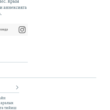
мес. Крым
и аннексияга
.
рамда
айн
 аралык
га тийиш