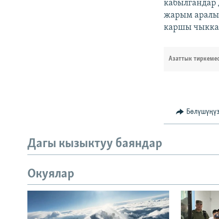
кабылгандар 
жарым аралын
каршы чыккан
Азаттык тиркеме
Бөлүшүңү
Дагы кызыктуу баяндар
Окуялар