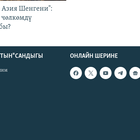
р Азия Шенгени":
 чөлкөмдү
бы?
КТЫН" САНДЫГЫ
ОНЛАЙН ШЕРИНЕ
лим