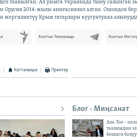
деп таанылган. Ал уюмга Украинада тыюу салынган э
 Орусия 2014-жылы аннексиялап алган. Ошондон бер
 жергиликтүү Крым татарлары куугунтукка алынууда
си
Азаттык Телеграмда
Азаттык Инстаг
з
Катталыңыз
Принтер
Блог - Миңсанат
Ала-Тоо – онл
таалимдин эл
бешиги болуу