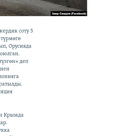
ердик соту 5
 түрмөгө
ып, Орусияда
коюлган.
түзгөн» деп
инен
лонияга
ыратылды.
ляция
ан Крымда
ар.
укка