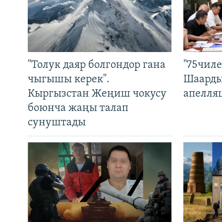
"Толук даяр болгондор гана
"75чиле
чыгышы керек".
Шаарды
Кыргызстан Жеңиш чокусу
апелля
боюнча жаңы талап
сунуштады