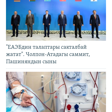
"ЕАЭБдин талаптары сакталбай
жатат". Чолпон-Атадагы саммит,
Пашиняндын сыны