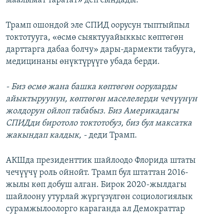
маалымат таратат» деп сындады.
Трамп ошондой эле СПИД оорусун тыптыйпыл
токтотууга, «өсмө сыяктууайыккыс көптөгөн
дарттарга дабаа болчу» дары-дармекти табууга,
медицинаны өнүктүрүүгө убада берди.
- Биз өсмө жана башка көптөгөн ооруларды
айыктыруунун, көптөгөн маселелерди чечүүнүн
жолдорун ойлоп табабыз. Биз Америкадагы
СПИДди биротоло токтотобуз, биз бул максатка
жакындап калдык, -
деди Трамп.
АКШда президенттик шайлоодо Флорида штаты
чечүүчү роль ойнойт. Трамп бул штаттан 2016-
жылы көп добуш алган. Бирок 2020-жылдагы
шайлоону утурлай жүргүзүлгөн социологиялык
сурамжылоолорго караганда ал Демократтар