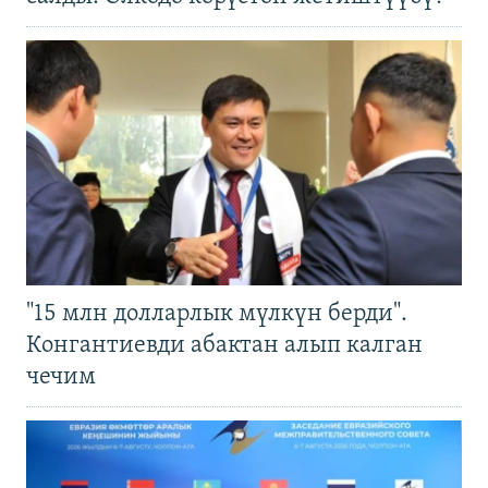
"15 млн долларлык мүлкүн берди".
Конгантиевди абактан алып калган
чечим