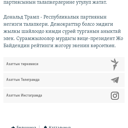
партиясынын талапкерлерине утулуп жатат.
Дональд Трамп - Республикалык партиянын
негизги талапкери. Демократтар болсо эмдиги
жылкы шайлоодо кимди сүрөй турганын аныктай
элек. Сурамжылоолор мурдагы вице-президент Жо
Байдендин рейтинги жогору экенин көрсөткөн.
Азаттык тиркемеси
Азаттык Телеграмда
Азаттык Инстаграмда