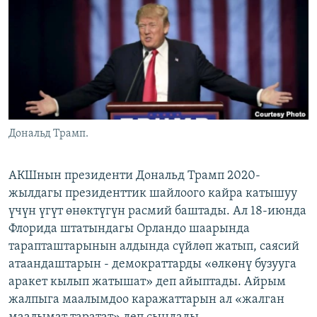
ОНЛАЙН ШЕРИНЕ
ЭЖЕ-СИҢДИЛЕР
АЗАТТЫК+
ЫҢГАЙСЫЗ СУРООЛОР
ЭЕ/АРнун бардык сайттары
Дональд Трамп.
АКШнын президенти Дональд Трамп 2020-
жылдагы президенттик шайлоого кайра катышуу
үчүн үгүт өнөктүгүн расмий баштады. Ал 18-июнда
Флорида штатындагы Орландо шаарында
тарапташтарынын алдында сүйлөп жатып, саясий
атаандаштарын - демократтарды «өлкөнү бузууга
аракет кылып жатышат» деп айыптады. Айрым
жалпыга маалымдоо каражаттарын ал «жалган