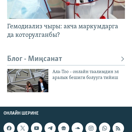
Гемодиализ чыры: акча маркумдарга
да которулганбы?
Блог - Миңсанат
Ала-Тоо – онлайн таалимдин эл
аралык бешиги болууга тийиш
ОНЛАЙН ШЕРИНЕ