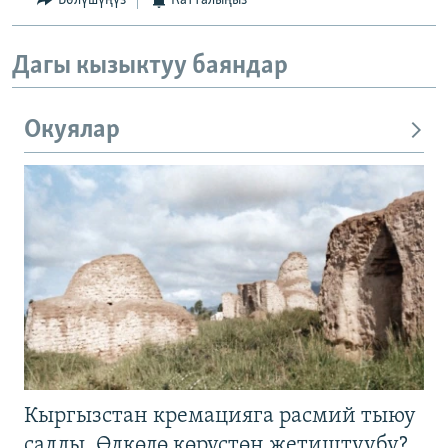
Бөлүшүңүз
Катталыңыз
Дагы кызыктуу баяндар
Окуялар
Кыргызстан кремацияга расмий тыюу
салды. Өлкөдө көрүстөн жетиштүүбү?