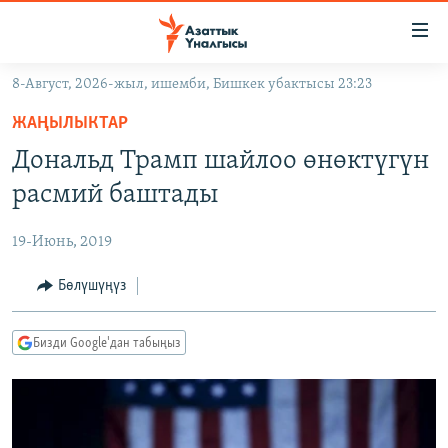
Линктер
Мазмунга
өтүңүз
8-Август, 2026-жыл, ишемби, Бишкек убактысы 23:23
Навигацияга
ЖАҢЫЛЫКТАР
өтүңүз
ЖАҢЫЛЫКТАР
КЫРГЫЗСТАН
Издөөгө
Дональд Трамп шайлоо өнөктүгүн
салыңыз
ДҮЙНӨ
КЫРГЫЗСТАН
расмий баштады
УКРАИНА
САЯСАТ
ДҮЙНӨ
19-Июнь, 2019
АТАЙЫН ИЛИКТӨӨ
ЭКОНОМИКА
БОРБОР АЗИЯ
ТВ ПРОГРАММАЛАР
Бөлүшүңүз
МАДАНИЯТ
ПОДКАСТ
БҮГҮН АЗАТТЫКТА
Бизди Google'дан табыңыз
ӨЗГӨЧӨ ПИКИР
ЭКСПЕРТТЕР ТАЛДАЙТ
БИЗ ЖАНА ДҮЙНӨ
Русский
ДАНИСТЕ