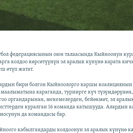
тбол федерациясынын оюн талаасында Кыйноонун ку
арга колдоо көрсөтүүнүн эл аралык күнүнө карата кич
ш өтүп жатат.
ардын бири болгон Кыйноолорго каршы коалициянын 
 маалыматына караганда, турнирге күч түзүмдөрүнөн,
гоо органдарынан, мекемелерден, бейөкмөт, эл арал
сттерден куралган 16 команда катышууда. Алардын 
диосунун да командасы бар.
йноого кабылгандарды колдоонун эл аралык күнүнө к