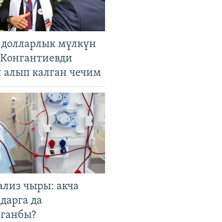
н долларлык мүлкүн
. Конгантиевди
н алып калган чечим
ализ чыры: акча
дарга да
лганбы?