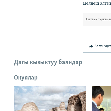
мелдеш алтын
Азаттык тиркеме
Бөлүшүңү
Дагы кызыктуу баяндар
Окуялар