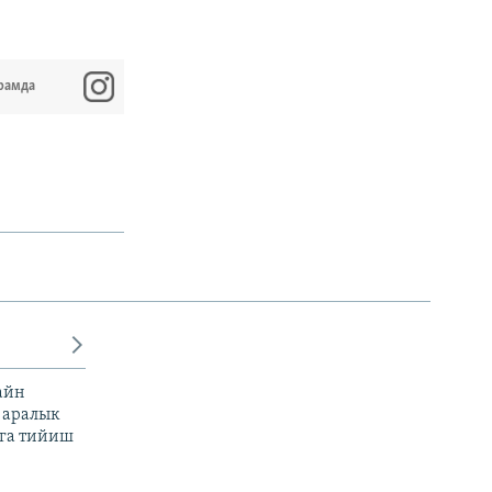
рамда
айн
 аралык
га тийиш