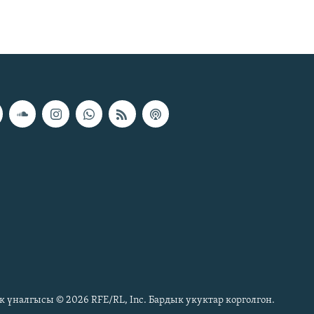
к үналгысы © 2026 RFE/RL, Inc. Бардык укуктар корголгон.