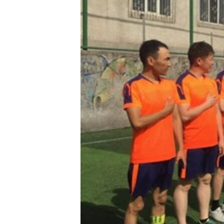
ЭЖЕ-СИҢДИЛЕР
АЗАТТЫК+
ЫҢГАЙСЫЗ СУРООЛОР