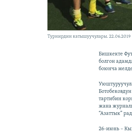
Турнирдин катышуучулары. 22.06.2019
Бишкекте Фу
болгон адамд
боюнча мелде
Уюштуруучул
Ботобековдун
тартибин кор
жана журнали
“Азаттык” ра
26-июнь – Кы