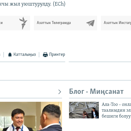
чы жыл уюштурулду. (ECh)
си
Азаттык Телеграмда
Азаттык Инстаг
з
Катталыңыз
Принтер
Блог - Миңсанат
Ала-Тоо – онл
таалимдин эл
бешиги болуу