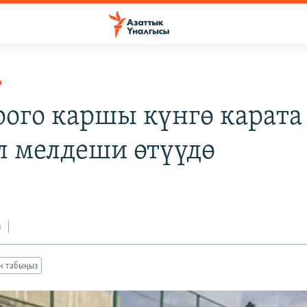
Р
ого каршы күнгө карата
л мелдеши өтүүдө
з
ан табыңыз