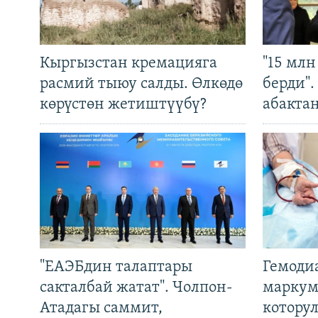
Кыргызстан кремацияга
"15 мл
расмий тыюу салды. Өлкөдө
берди"
көрүстөн жетиштүүбү?
абакта
"ЕАЭБдин талаптары
Гемоди
сакталбай жатат". Чолпон-
маркум
Атадагы саммит,
котору