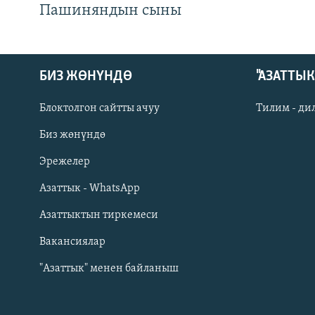
Пашиняндын сыны
БИЗ ЖӨНҮНДӨ
"АЗАТТЫ
Блоктолгон сайтты ачуу
Тилим - ди
Биз жөнүндө
Русский
Эрежелер
Азаттык - WhatsApp
ОНЛАЙН ШЕРИНЕ
Азаттыктын тиркемеси
Вакансиялар
"Азаттык" менен байланыш
ЭЕ/АРнун бардык сайттары