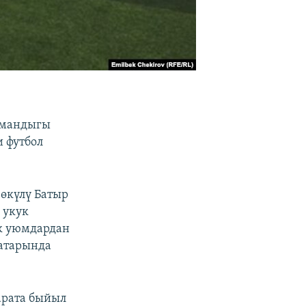
рмандыгы
и футбол
өкүлү Батыр
 укук
ык уюмдардан
катарында
арата быйыл