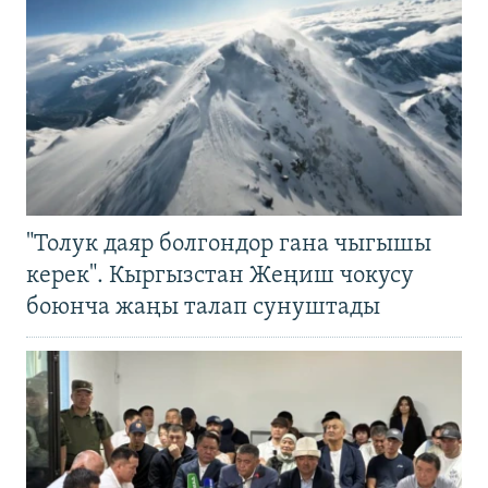
"Толук даяр болгондор гана чыгышы
керек". Кыргызстан Жеңиш чокусу
боюнча жаңы талап сунуштады