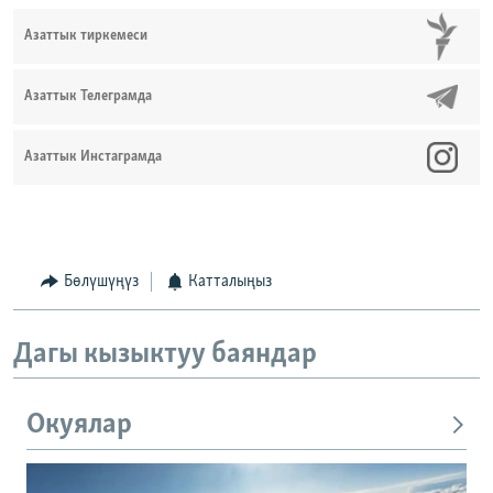
Азаттык тиркемеси
Азаттык Телеграмда
Азаттык Инстаграмда
Бөлүшүңүз
Катталыңыз
Дагы кызыктуу баяндар
Окуялар