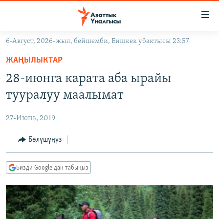
Линктер
Мазмунга
өтүңүз
6-Август, 2026-жыл, бейшемби, Бишкек убактысы 23:57
Навигацияга
ЖАҢЫЛЫКТАР
өтүңүз
ЖАҢЫЛЫКТАР
КЫРГЫЗСТАН
Издөөгө
28-июнга карата аба ырайы
салыңыз
ДҮЙНӨ
КЫРГЫЗСТАН
тууралуу маалымат
УКРАИНА
САЯСАТ
ДҮЙНӨ
27-Июнь, 2019
АТАЙЫН ИЛИКТӨӨ
ЭКОНОМИКА
БОРБОР АЗИЯ
ТВ ПРОГРАММАЛАР
Бөлүшүңүз
МАДАНИЯТ
ПОДКАСТ
БҮГҮН АЗАТТЫКТА
Бизди Google'дан табыңыз
ӨЗГӨЧӨ ПИКИР
ЭКСПЕРТТЕР ТАЛДАЙТ
БИЗ ЖАНА ДҮЙНӨ
Русский
ДАНИСТЕ