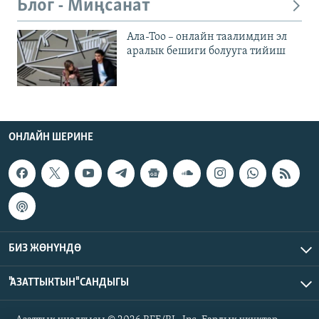
Блог - Миңсанат
Ала-Тоо – онлайн таалимдин эл
аралык бешиги болууга тийиш
ОНЛАЙН ШЕРИНЕ
БИЗ ЖӨНҮНДӨ
"АЗАТТЫКТЫН" САНДЫГЫ