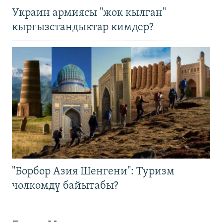
Украин армиясы "жок кылган"
кыргызстандыктар кимдер?
"Борбор Азия Шенгени": Туризм
чөлкөмдү байытабы?