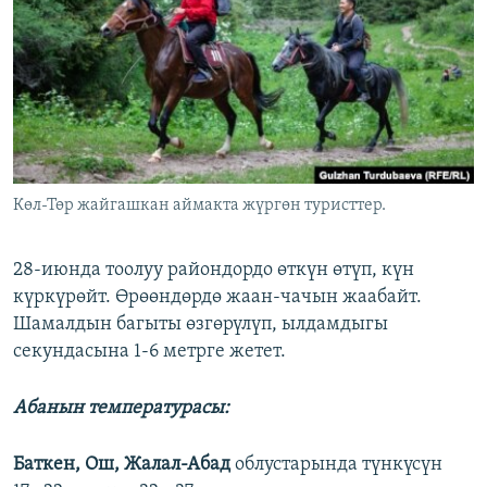
ОНЛАЙН ШЕРИНЕ
ЭЖЕ-СИҢДИЛЕР
АЗАТТЫК+
ЫҢГАЙСЫЗ СУРООЛОР
ЭЕ/АРнун бардык сайттары
Көл-Төр жайгашкан аймакта жүргөн туристтер.
28-июнда тоолуу райондордо өткүн өтүп, күн
күркүрөйт. Өрөөндөрдө жаан-чачын жаабайт.
Шамалдын багыты өзгөрүлүп, ылдамдыгы
секундасына 1-6 метрге жетет.
Абанын температурасы:
Баткен, Ош, Жалал-Абад
облустарында түнкүсүн