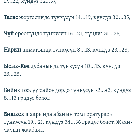
17...22, күндүз 32...37,
Талас
жергесинде түнкүсүн 14...19, күндүз 30...35,
Чүй
өрөөнүндө түнкүсүн 16...21, күндүз 31...36,
Нарын
аймагында түнкүсүн 8...13, күндүз 23...28,
Ысык-Көл
дубанында түнкүсүн 10...15, күндүз
23...28,
Бийик тоолуу райондордо түнкүсүн -2...+3, күндүз
8...13 градус болот.
Бишкек
шаарында абанын температурасы
түнкүсүн 19...21, күндүз 34...36 градус болот. Жаан-
чачын жаабайт.