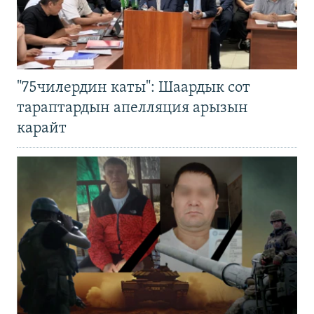
"75чилердин каты": Шаардык сот
тараптардын апелляция арызын
карайт