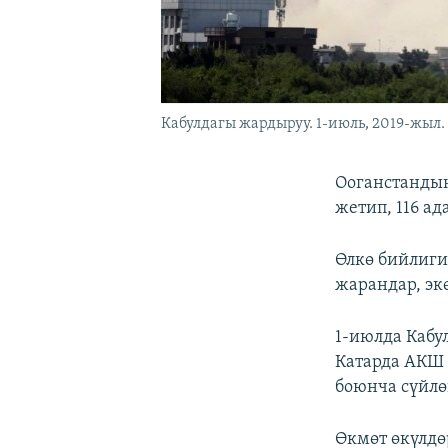
Кабулдагы жардыруу. 1-июль, 2019-жыл.
Ооганстанды
жетип, 116 а
Өлкө бийлиги
жарандар, экө
1-июлда Кабу
Катарда АКШ 
боюнча сүйлө
Өкмөт өкүлдө