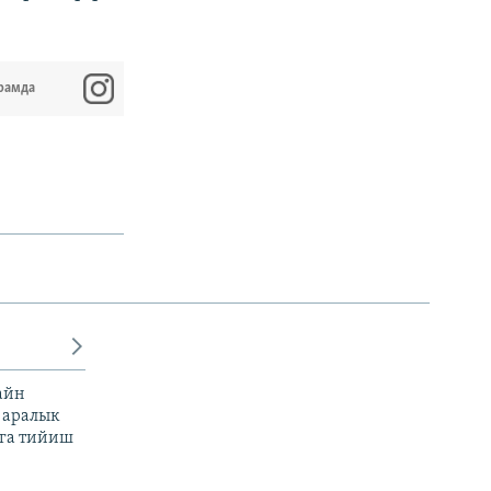
рамда
айн
 аралык
га тийиш