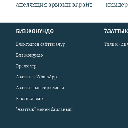
апелляция арызын карайт
кимдер
БИЗ ЖӨНҮНДӨ
"АЗАТТЫ
Блоктолгон сайтты ачуу
Тилим - ди
Биз жөнүндө
Русский
Эрежелер
Азаттык - WhatsApp
ОНЛАЙН ШЕРИНЕ
Азаттыктын тиркемеси
Вакансиялар
"Азаттык" менен байланыш
ЭЕ/АРнун бардык сайттары