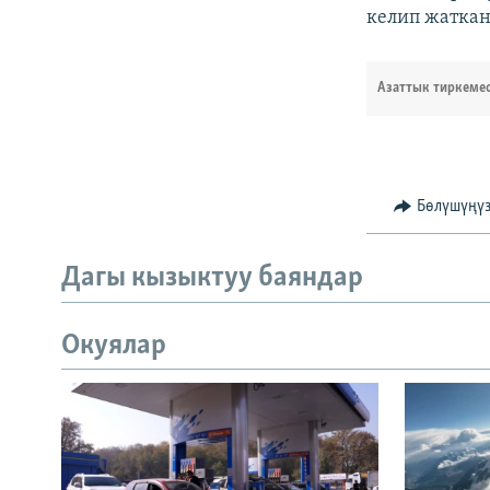
келип жатка
Азаттык тиркеме
Бөлүшүңү
Дагы кызыктуу баяндар
Окуялар