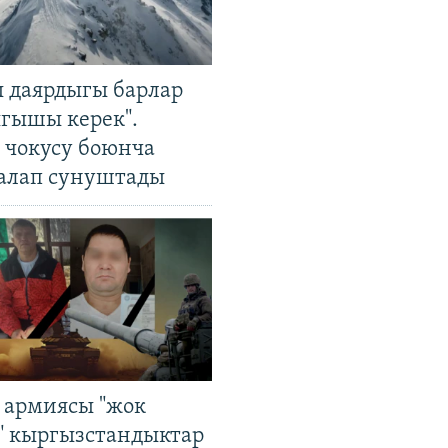
 даярдыгы барлар
ыгышы керек".
чокусу боюнча
алап сунуштады
 армиясы "жок
" кыргызстандыктар