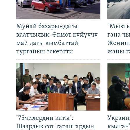
Мунай базарындагы
"Мыкты
каатчылык: Өкмөт күйүүчү
гана ч
май дагы кымбаттай
Жеңиш 
турганын эскертти
жаңы т
"75чилердин каты":
Украин
Шаардык сот тараптардын
кылган