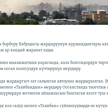
н борбору Кабулдагы жардыруунун курмандыктары ал
дам ар кандай жаракат алды.
нин маалыматына караганда, каза болгондордун төр
ө ооган коопсуздук күчтөрүнүн өкүлдөрү.
лда жардыргыч зат салынган автоунаа жардырылган. Бу
менен «Талибандын» өкүлдөрү Ооганстанда тынчтык 
шүүлөрдүн жетинчи айлампасын баштаган кезге туш 
рү кол салуу менен «Талибан» сүйлөшүүлөрдө өз күчүн