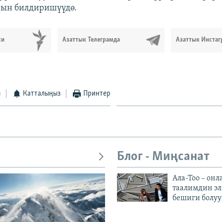
нын билдиришүүдө.
си
Азаттык Телеграмда
Азаттык Инстаг
з
Катталыңыз
Принтер
Блог - Миңсанат
Ала-Тоо – онл
таалимдин эл
бешиги болуу