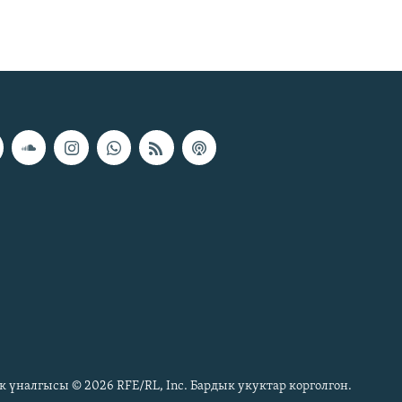
к үналгысы © 2026 RFE/RL, Inc. Бардык укуктар корголгон.