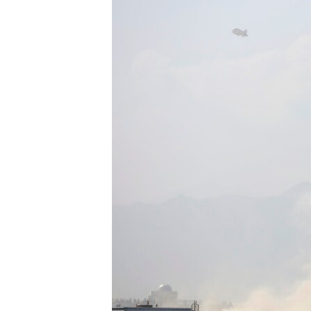
ЭЖЕ-СИҢДИЛЕР
АЗАТТЫК+
ЫҢГАЙСЫЗ СУРООЛОР