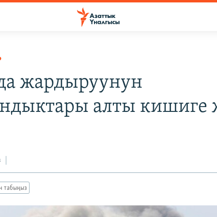
Р
да жардыруунун
ндыктары алты кишиге 
з
ан табыңыз