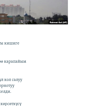
ты кишиге
төө карапайым
л кол салуу
орнотуу
келди.
 көрсөткүсү