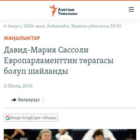
Линктер
Мазмунга
өтүңүз
6-Август, 2026-жыл, бейшемби, Бишкек убактысы 23:30
Навигацияга
ЖАҢЫЛЫКТАР
өтүңүз
ЖАҢЫЛЫКТАР
КЫРГЫЗСТАН
Издөөгө
Давид-Мария Сассоли
салыңыз
ДҮЙНӨ
КЫРГЫЗСТАН
Европарламенттин төрагасы
УКРАИНА
САЯСАТ
ДҮЙНӨ
болуп шайланды
АТАЙЫН ИЛИКТӨӨ
ЭКОНОМИКА
БОРБОР АЗИЯ
3-Июль, 2019
ТВ ПРОГРАММАЛАР
МАДАНИЯТ
Бөлүшүңүз
ПОДКАСТ
БҮГҮН АЗАТТЫКТА
ӨЗГӨЧӨ ПИКИР
ЭКСПЕРТТЕР ТАЛДАЙТ
Бизди Google'дан табыңыз
БИЗ ЖАНА ДҮЙНӨ
Русский
ДАНИСТЕ