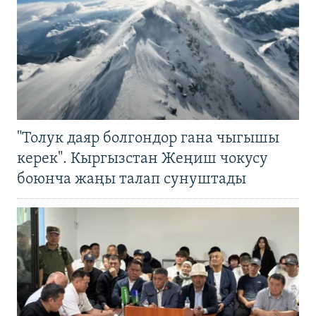
"Толук даяр болгондор гана чыгышы
керек". Кыргызстан Жеңиш чокусу
боюнча жаңы талап сунуштады