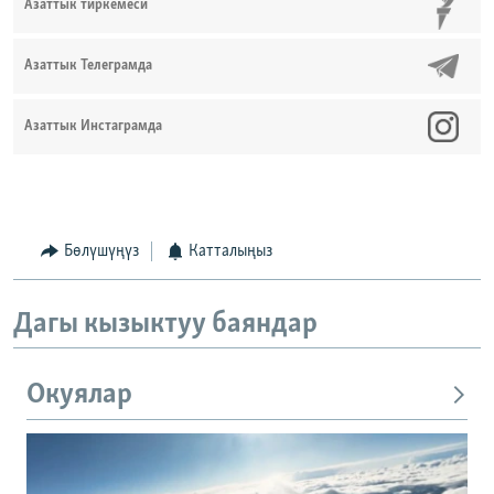
Азаттык тиркемеси
Азаттык Телеграмда
Азаттык Инстаграмда
Бөлүшүңүз
Катталыңыз
Дагы кызыктуу баяндар
Окуялар