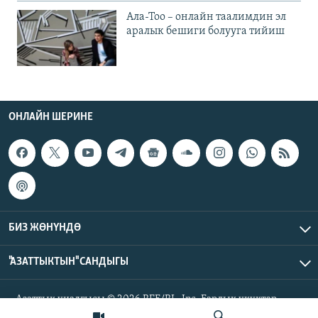
Ала-Тоо – онлайн таалимдин эл
аралык бешиги болууга тийиш
ОНЛАЙН ШЕРИНЕ
БИЗ ЖӨНҮНДӨ
"АЗАТТЫКТЫН" САНДЫГЫ
Азаттык үналгысы © 2026 RFE/RL, Inc. Бардык укуктар
корголгон.