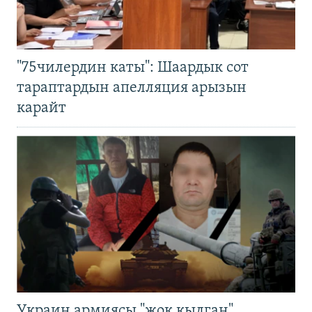
"75чилердин каты": Шаардык сот
тараптардын апелляция арызын
карайт
Украин армиясы "жок кылган"