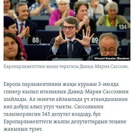
ОНЛАЙН ШЕРИНЕ
ЭЖЕ-СИҢДИЛЕР
АЗАТТЫК+
ЫҢГАЙСЫЗ СУРООЛОР
ЭЕ/АРнун бардык сайттары
Европарламенттин жаңы төрагасы Давид-Мария Сассоли.
Европа парламентинин жаңы курамы 3-июлда
спикер кылып италиялык Давид-Мария Сассолини
шайлады. Ал экинчи айлампада үч атаандашынан
көп добуш алып утуп чыкты. Сассолинин
талапкерлигин 345 депутат колдоду, бул
Европарламенттеги жалпы депутаттардын теңине
жакынын түзөт.