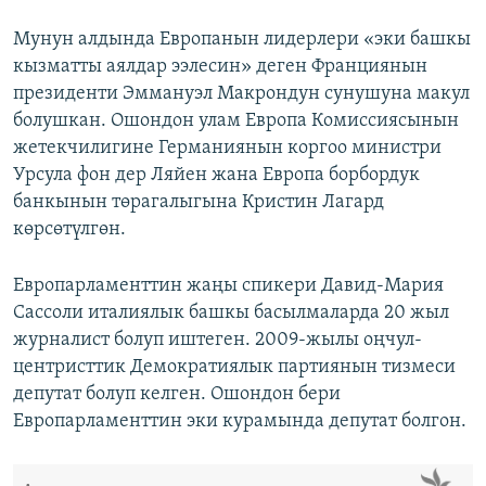
Мунун алдында Европанын лидерлери «эки башкы
кызматты аялдар ээлесин» деген Франциянын
президенти Эммануэл Макрондун сунушуна макул
болушкан. Ошондон улам Европа Комиссиясынын
жетекчилигине Германиянын коргоо министри
Урсула фон дер Ляйен жана Европа борбордук
банкынын төрагалыгына Кристин Лагард
көрсөтүлгөн.
Европарламенттин жаңы спикери Давид-Мария
Сассоли италиялык башкы басылмаларда 20 жыл
журналист болуп иштеген. 2009-жылы оңчул-
центристтик Демократиялык партиянын тизмеси
депутат болуп келген. Ошондон бери
Европарламенттин эки курамында депутат болгон.