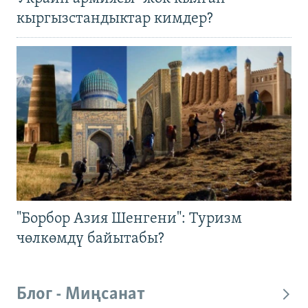
кыргызстандыктар кимдер?
"Борбор Азия Шенгени": Туризм
чөлкөмдү байытабы?
Блог - Миңсанат