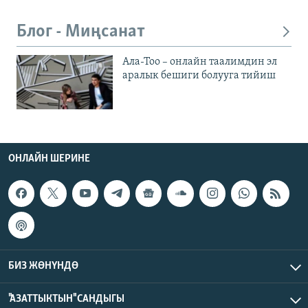
Блог - Миңсанат
Ала-Тоо – онлайн таалимдин эл
аралык бешиги болууга тийиш
ОНЛАЙН ШЕРИНЕ
БИЗ ЖӨНҮНДӨ
"АЗАТТЫКТЫН" САНДЫГЫ