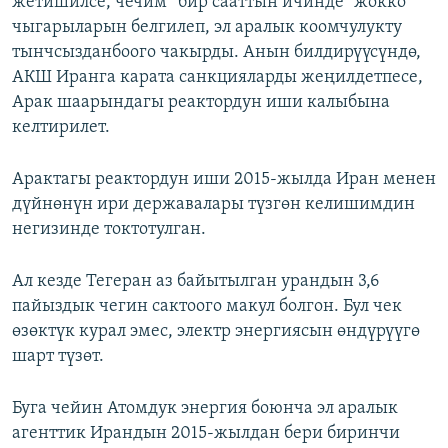
жетишилсе, чечим “бир сааттын ичинде” жокко
чыгарыларын белгилеп, эл аралык коомчулукту
тынчсызданбоого чакырды. Анын билдирүүсүндө,
АКШ Иранга карата санкцияларды жеңилдетпесе,
Арак шаарындагы реактордун иши калыбына
келтирилет.
Арактагы реактордун иши 2015-жылда Иран менен
дүйнөнүн ири державалары түзгөн келишимдин
негизинде токтотулган.
Ал кезде Тегеран аз байытылган урандын 3,6
пайыздык чегин сактоого макул болгон. Бул чек
өзөктүк курал эмес, электр энергиясын өндүрүүгө
шарт түзөт.
Буга чейин Атомдук энергия боюнча эл аралык
агенттик Ирандын 2015-жылдан бери биринчи