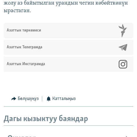
жолу аз байытылган урандын чегин көбөйткөнүн
ырастаган.
Азаттык тиркемеси
Азаттык Телеграмда
Азаттык Инстаграмда
Бөлүшүңүз
Катталыңыз
Дагы кызыктуу баяндар