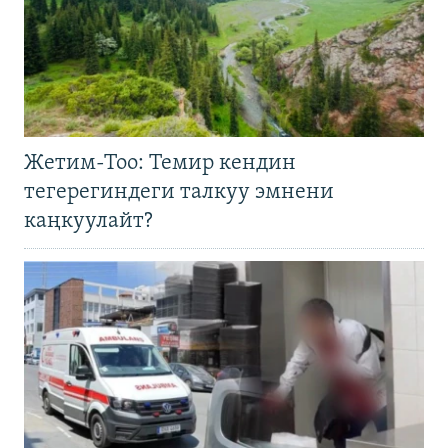
Жетим-Тоо: Темир кендин
тегерегиндеги талкуу эмнени
каңкуулайт?