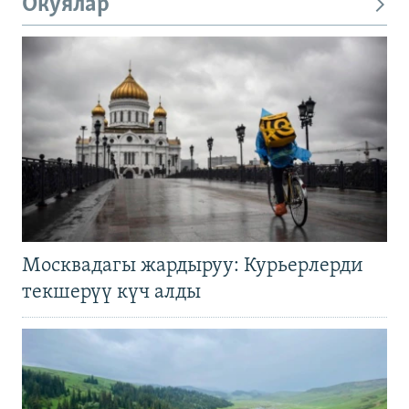
Окуялар
Москвадагы жардыруу: Курьерлерди
текшерүү күч алды