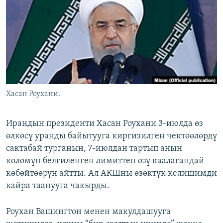
ОНЛАЙН ШЕРИНЕ
ЭЖЕ-СИҢДИЛЕР
АЗАТТЫК+
ЫҢГАЙСЫЗ СУРООЛОР
ЭЕ/АРнун бардык сайттары
Хасан Роухани.
Ирандын президенти Хасан Роухани 3-июлда өз
өлкөсү уранды байытууга киргизилген чектөөлөрдү
сактабай турганын, 7-июлдан тартып анын
көлөмүн белгиленген лимиттен өзү каалагандай
көбөйтөөрүн айтты. Ал АКШны өзөктүк келишимди
кайра таанууга чакырды.
Роухан Вашингтон менен макулдашууга