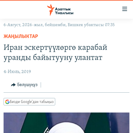
Линктер
Мазмунга
өтүңүз
6-Август, 2026-жыл, бейшемби, Бишкек убактысы 07:35
Навигацияга
ЖАҢЫЛЫКТАР
өтүңүз
ЖАҢЫЛЫКТАР
КЫРГЫЗСТАН
Издөөгө
Иран эскертүүлөргө карабай
салыңыз
ДҮЙНӨ
КЫРГЫЗСТАН
уранды байытууну улантат
УКРАИНА
САЯСАТ
ДҮЙНӨ
4-Июль, 2019
АТАЙЫН ИЛИКТӨӨ
ЭКОНОМИКА
БОРБОР АЗИЯ
ТВ ПРОГРАММАЛАР
Бөлүшүңүз
МАДАНИЯТ
ПОДКАСТ
БҮГҮН АЗАТТЫКТА
Бизди Google'дан табыңыз
ӨЗГӨЧӨ ПИКИР
ЭКСПЕРТТЕР ТАЛДАЙТ
БИЗ ЖАНА ДҮЙНӨ
Русский
ДАНИСТЕ