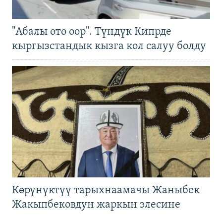
"Абалы өтө оор". Түндүк Кипрде
кыргызстандык кызга кол салуу болду
Көрүнүктүү тарыхнаамачы Жаныбек
Жакыпбековдун жаркын элесине