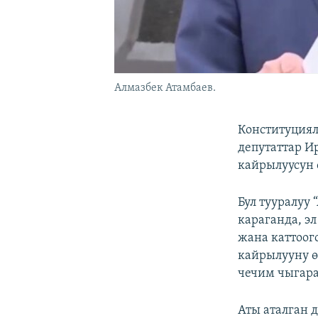
Алмазбек Атамбаев.
Конституциял
депутаттар И
кайрылуусун 
Бул тууралуу
караганда, э
жана каттоог
кайрылууну ө
чечим чыгара
Аты аталган 