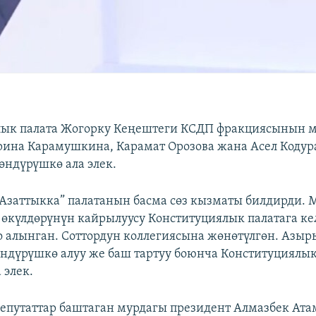
ык палата Жогорку Кеңештеги КСДП фракциясынын м
рина Карамушкина, Карамат Орозова жана Асел Коду
өндүрүшкө ала элек.
 “Азаттыкка” палатанын басма сөз кызматы билдирди.
л өкүлдөрүнүн кайрылуусу Конституциялык палатага к
о алынган. Соттордун коллегиясына жөнөтүлгөн. Азы
ндүрүшкө алуу же баш тартуу боюнча Конституциялык
 элек.
депутаттар баштаган мурдагы президент Алмазбек Ат