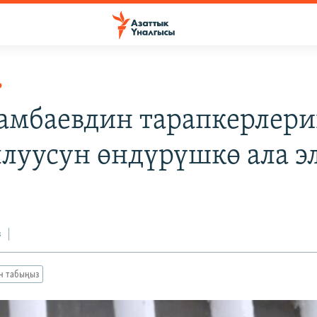
Р
амбаевдин тарапкерлер
луусун өндүрүшкө ала э
з
ан табыңыз