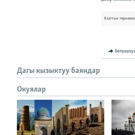
Азаттык тиркеме
Бөлүшүңү
Дагы кызыктуу баяндар
Окуялар