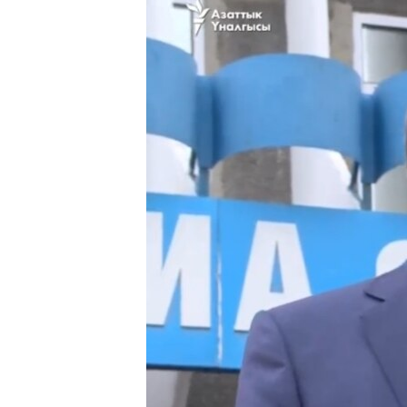
ЭЖЕ-СИҢДИЛЕР
АЗАТТЫК+
ЫҢГАЙСЫЗ СУРООЛОР