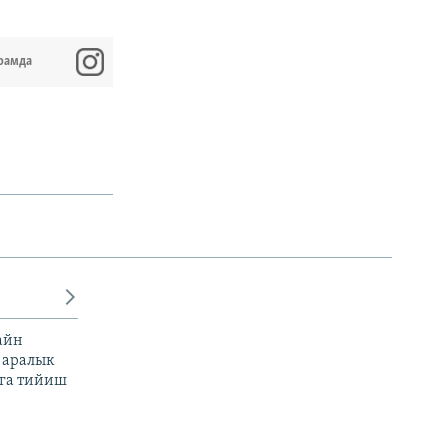
рамда
айн
 аралык
га тийиш