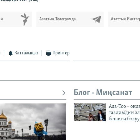
си
Азаттык Телеграмда
Азаттык Инстаг
з
Катталыңыз
Принтер
Блог - Миңсанат
Ала-Тоо – онл
таалимдин эл
бешиги болуу