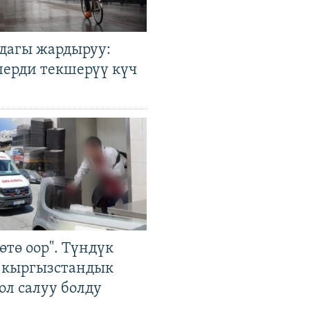
дагы жардыруу:
лерди текшерүү күч
өтө оор". Түндүк
 кыргызстандык
ол салуу болду