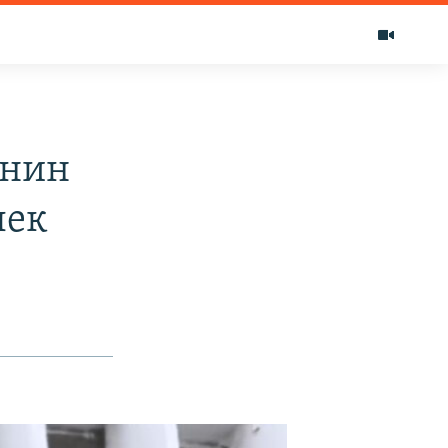
инин
лек