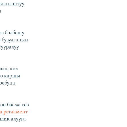
айланыштуу
н
ээ болбошу
 бузулганын
тууралуу
ып, кол
оо каршы
ообуна
н басма сөз
а регламент
лик алууга