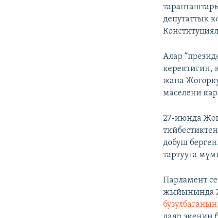
тарапташтар
депутаттык к
Конституциял
Алар “презид
керектигин, 
жана Жогорку
маселени кар
27-июнда Жог
тийбестиктен
добуш берген
тартууга мүм
Парламент с
жыйынында 
бузулбаганын
даяр экенин 