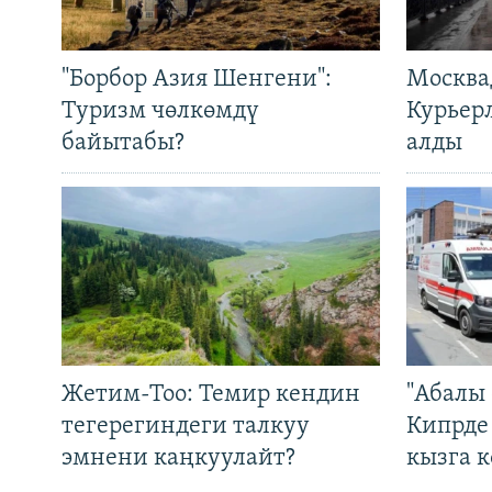
"Борбор Азия Шенгени":
Москва
Туризм чөлкөмдү
Курьер
байытабы?
алды
Жетим-Тоо: Темир кендин
"Абалы 
тегерегиндеги талкуу
Кипрде
эмнени каңкуулайт?
кызга к