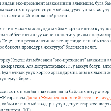
ы андан экс-президент макамынын алынышы, буга б
омиссиянын түзүлүшүнүн мыйзамдуулугун тактоо үчү
ык палатага 25-июнда кайрылган.
енттин макамы жөнүндө мыйзам артка иштөө күчүнө 
кол тийбестикти алуу менен конституциялык нормалар
 Кеңештин регламентинде экс-президентти айыптоо 
оо боюнча процедура жоктугун” белгилеп келет.
орку Кеңеш Атамбаевден “экс-президент” макамын ал
 ажыраткан. Ага депутаттардын 103ү макул болуп, алт
. Бул чечими укук коргоо органдарына аны кылмыш ж
күнчүлүк берет.
ессиясынын жыйынтыкталышына байланыштуу өткөргө
ЖК төрагасы
Дастан Жумабеков кол тийбестикти алууд
,
кабыл алган мыйзамдары үчүн депутаттар жоопкерчи
билдирген. (КЕ)