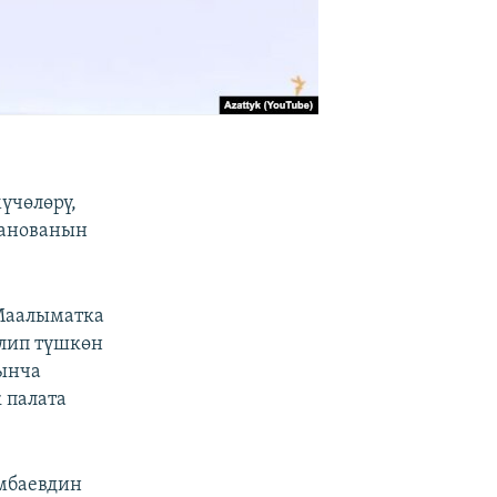
үчөлөрү,
ранованын
 Маалыматка
елип түшкөн
рынча
 палата
амбаевдин