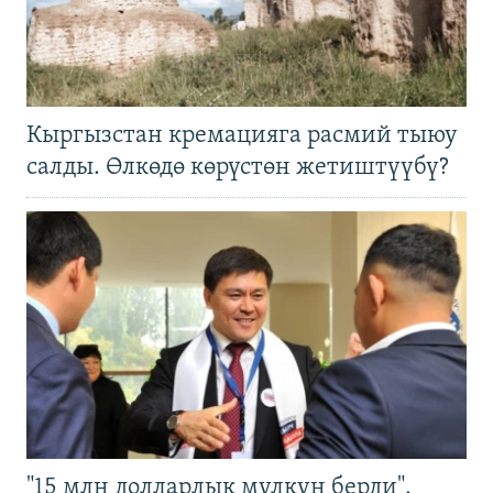
Кыргызстан кремацияга расмий тыюу
салды. Өлкөдө көрүстөн жетиштүүбү?
"15 млн долларлык мүлкүн берди".