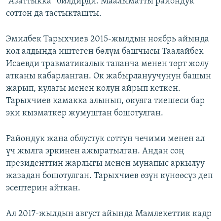
“Азаттыкка” билдирди. Маалыматты райондук
соттон да тастыкташты.
Эмилбек Тарыхчиев 2015-жылдын ноябрь айында
кол алдында иштеген бөлүм башчысы Таалайбек
Исаевди травматикалык тапанча менен төрт жолу
атканы кабарланган. Ок жабырлануучунун башын
жарып, кулагы менен колун айрып кеткен.
Тарыхчиев камакка алынып, окуяга тиешеси бар
эки кызматкер жумуштан бошотулган.
Райондук жана облустук соттун чечими менен ал
үч жылга эркинен ажыратылган. Андан соң
президенттин жарлыгы менен мунапыс аркылуу
жазадан бошотулган. Тарыхчиев өзүн күнөөсүз деп
эсептерин айткан.
Ал 2017-жылдын август айында Мамлекеттик кадр