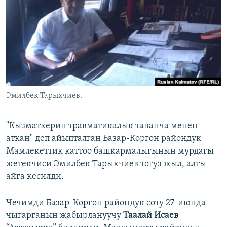
ОНЛАЙН ШЕРИНЕ
ЭЖЕ-СИҢДИЛЕР
АЗАТТЫК+
ЫҢГАЙСЫЗ СУРООЛОР
ЭЕ/АРнун бардык сайттары
Эмилбек Тарыхчиев.
"Кызматкерин травматикалык тапанча менен
аткан" деп айыпталган Базар-Коргон райондук
Мамлекеттик каттоо башкармалыгынын мурдагы
жетекчиси Эмилбек Тарыхчиев тогуз жыл, алты
айга кесилди.
Чечимди Базар-Коргон райондук соту 27-июнда
чыгарганын жабырлануучу
Таалай Исаев