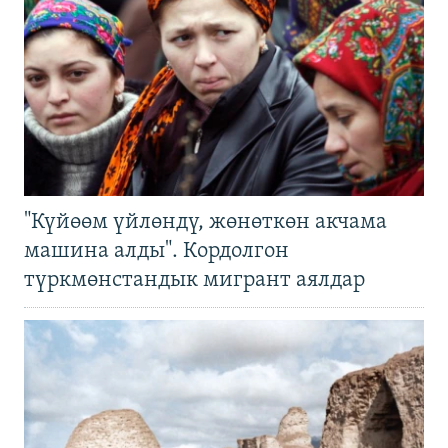
"Күйөөм үйлөндү, жөнөткөн акчама
машина алды". Кордолгон
түркмөнстандык мигрант аялдар