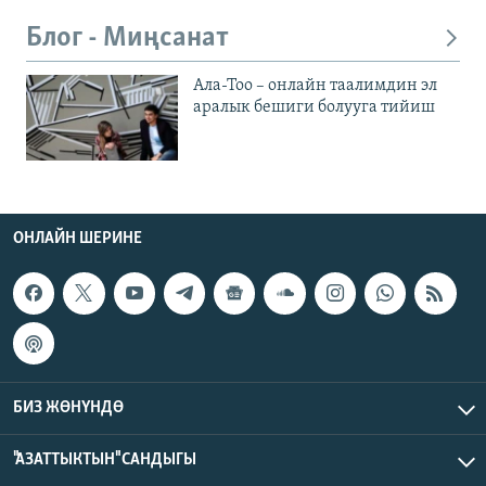
Блог - Миңсанат
Ала-Тоо – онлайн таалимдин эл
аралык бешиги болууга тийиш
ОНЛАЙН ШЕРИНЕ
БИЗ ЖӨНҮНДӨ
"АЗАТТЫКТЫН" САНДЫГЫ