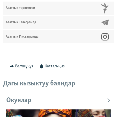
Азаттык тиркемеси
Азаттык Телеграмда
Азаттык Инстаграмда
Бөлүшүңүз
Катталыңыз
Дагы кызыктуу баяндар
Окуялар