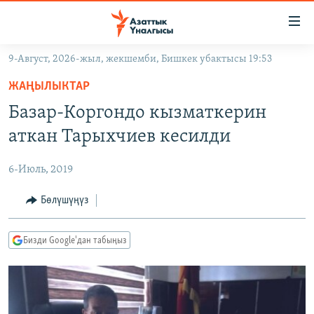
Линктер
Мазмунга
өтүңүз
9-Август, 2026-жыл, жекшемби, Бишкек убактысы 19:53
Навигацияга
ЖАҢЫЛЫКТАР
өтүңүз
ЖАҢЫЛЫКТАР
КЫРГЫЗСТАН
Издөөгө
Базар-Коргондо кызматкерин
салыңыз
ДҮЙНӨ
КЫРГЫЗСТАН
аткан Тарыхчиев кесилди
УКРАИНА
САЯСАТ
ДҮЙНӨ
6-Июль, 2019
АТАЙЫН ИЛИКТӨӨ
ЭКОНОМИКА
БОРБОР АЗИЯ
ТВ ПРОГРАММАЛАР
Бөлүшүңүз
МАДАНИЯТ
ПОДКАСТ
БҮГҮН АЗАТТЫКТА
Бизди Google'дан табыңыз
ӨЗГӨЧӨ ПИКИР
ЭКСПЕРТТЕР ТАЛДАЙТ
БИЗ ЖАНА ДҮЙНӨ
Русский
ДАНИСТЕ