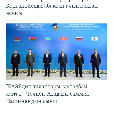
Конгантиевди абактан алып калган
чечим
"ЕАЭБдин талаптары сакталбай
жатат". Чолпон-Атадагы саммит,
Пашиняндын сыны