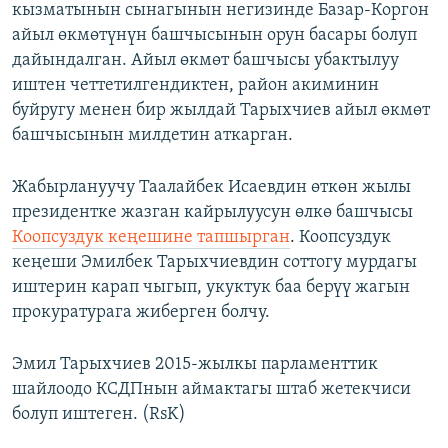
кызматынын сынагынын негизинде Базар-Коргон
айыл өкмөтүнүн башчысынын орун басары болуп
дайындалган. Айыл өкмөт башчысы убактылуу
иштен четтетилгендиктен, район акиминин
буйругу менен бир жылдай Тарыхчиев айыл өкмөт
башчысынын милдетин аткарган.
Жабырлануучу Таалайбек Исаевдин өткөн жылы
президентке жазган кайрылуусун өлкө башчысы
Коопсуздук кеңешине тапшырган
. Коопсуздук
кеңеши Эмилбек Тарыхчиевдин соттогу мурдагы
иштерин карап чыгып, укуктук баа берүү жагын
прокуратурага жиберген болчу.
Эмил Тарыхчиев 2015-жылкы парламенттик
шайлоодо КСДПнын аймактагы штаб жетекчиси
болуп иштеген. (RsK)