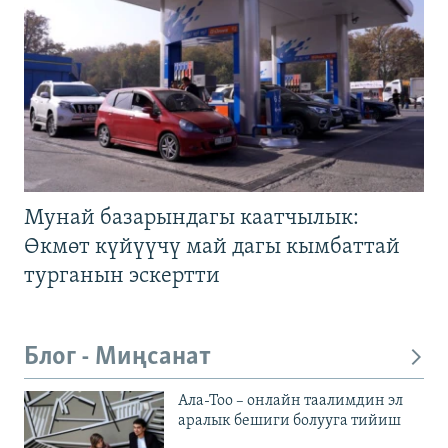
Мунай базарындагы каатчылык:
Өкмөт күйүүчү май дагы кымбаттай
турганын эскертти
Блог - Миңсанат
Ала-Тоо – онлайн таалимдин эл
аралык бешиги болууга тийиш