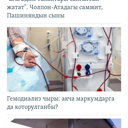
жатат". Чолпон-Атадагы саммит,
Пашиняндын сыны
Гемодиализ чыры: акча маркумдарга
да которулганбы?