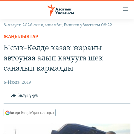
Линктер
Мазмунга
өтүңүз
8-Август, 2026-жыл, ишемби, Бишкек убактысы 08:22
Навигацияга
ЖАҢЫЛЫКТАР
өтүңүз
ЖАҢЫЛЫКТАР
КЫРГЫЗСТАН
Издөөгө
Ысык-Көлдө казак жараны
салыңыз
ДҮЙНӨ
КЫРГЫЗСТАН
автоунаа алып качууга шек
УКРАИНА
САЯСАТ
ДҮЙНӨ
саналып кармалды
АТАЙЫН ИЛИКТӨӨ
ЭКОНОМИКА
БОРБОР АЗИЯ
6-Июль, 2019
ТВ ПРОГРАММАЛАР
МАДАНИЯТ
Бөлүшүңүз
ПОДКАСТ
БҮГҮН АЗАТТЫКТА
ӨЗГӨЧӨ ПИКИР
ЭКСПЕРТТЕР ТАЛДАЙТ
Бизди Google'дан табыңыз
БИЗ ЖАНА ДҮЙНӨ
Русский
ДАНИСТЕ