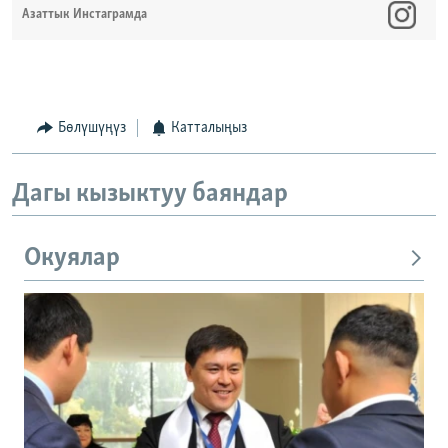
Азаттык Инстаграмда
Бөлүшүңүз
Катталыңыз
Дагы кызыктуу баяндар
Окуялар