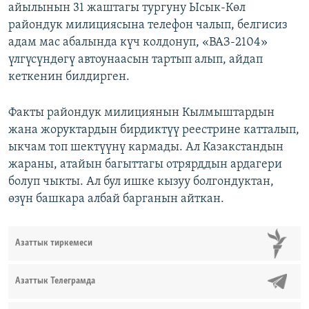
айылынын 31 жаштагы тургуну Ысык-Көл
райондук милициясына телефон чалып, белгисиз
адам мас абалында күч колдонуп, «ВАЗ-2104»
үлгүсүндөгү автоунаасын тартып алып, айдап
кеткенин билдирген.
Факты райондук милициянын Кылмыштардын
жана жоруктардын бирдиктүү реестрине катталып,
ыкчам топ шектүүнү кармады. Ал Казакстандын
жараны, атайын багыттагы отрярддын ардагери
болуп чыкты. Ал бул ишке кызуу болгондуктан,
өзүн башкара албай барганын айткан.
Азаттык тиркемеси
Азаттык Телеграмда