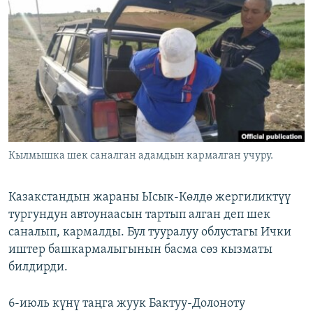
ОНЛАЙН ШЕРИНЕ
ЭЖЕ-СИҢДИЛЕР
АЗАТТЫК+
ЫҢГАЙСЫЗ СУРООЛОР
ЭЕ/АРнун бардык сайттары
Кылмышка шек саналган адамдын кармалган учуру.
Казакстандын жараны Ысык-Көлдө жергиликтүү
тургундун автоунаасын тартып алган деп шек
саналып, кармалды. Бул тууралуу облустагы Ички
иштер башкармалыгынын басма сөз кызматы
билдирди.
6-июль күнү таңга жуук Бактуу-Долоноту