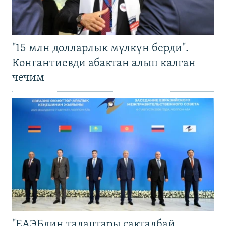
"15 млн долларлык мүлкүн берди".
Конгантиевди абактан алып калган
чечим
"ЕАЭБдин талаптары сакталбай