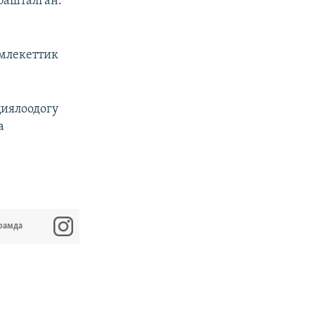
башталган.
амлекеттик
циялоодогу
а
рамда