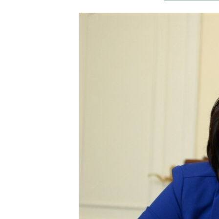
ЭЖЕ-СИҢДИЛЕР
АЗАТТЫК+
ЫҢГАЙСЫЗ СУРООЛОР