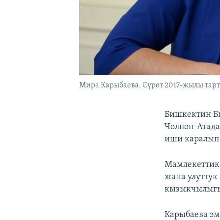
Мира Карыбаева. Сүрөт 2017-жылы тарт
Бишкектин Би
Чолпон-Атад
иши каралып 
Мамлекеттик 
жана улуттук
кызыкчылыгы
Карыбаева эм