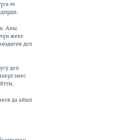
үгө эч
лдирди.
н. Аны
үчүн жеке
көздөгөн деп
угу деп
макул эмес
йтты.
аков да айып