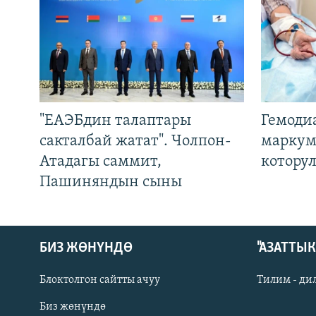
"ЕАЭБдин талаптары
Гемоди
сакталбай жатат". Чолпон-
маркум
Атадагы саммит,
котору
Пашиняндын сыны
БИЗ ЖӨНҮНДӨ
"АЗАТТЫ
Блоктолгон сайтты ачуу
Тилим - ди
Биз жөнүндө