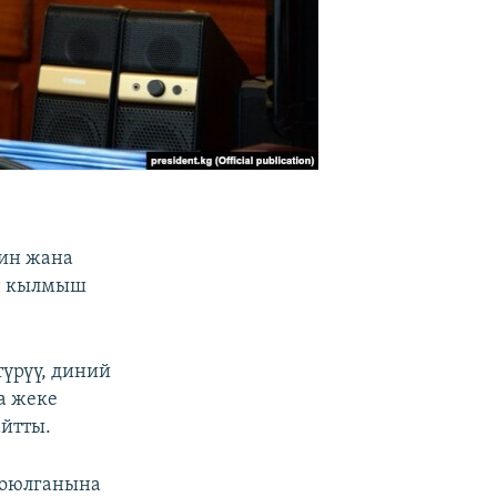
нин жана
он кылмыш
үрүү, диний
а жеке
йтты.
коюлганына