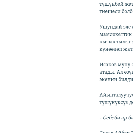
түшүнбөй жат
тиешеси болб
Ушундай эле 
мамлекеттик 
кызыкчылыгы 
күнөөлөп жа
Исаков муну 
атады. Ал өз
экенин билди
Айыпталуучул
түшүнүксүз д
- Себеби ар 