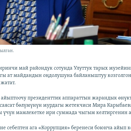
ылган.
ринчи май райондук сотунда Улуттук тарых музейи
агы ат майдандын оңдолушуна байланыштуу козголг
жатат.
айыптоочу президенттик аппараттын жарандык өнүкт
 саясат бөлүмүнүн мурдагы жетекчиси Мира Карыбаев
 үчүн мамлекетке ири суммада чыгым келтиргенин а
не себептен ага «Коррупция» беренеси боюнча айып 