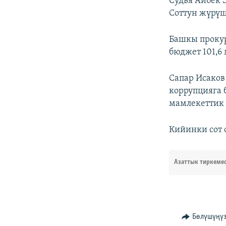
Судья Айбек 
Соттун жүрүш
Башкы прокур
бюджет 101,6
Сапар Исаков
коррупцияга 
мамлекеттик 
Кийинки сот 
Азаттык тиркеме
Бөлүшүңү