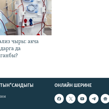
ализ чыры: акча
дарга да
лганбы?
КТЫН" САНДЫГЫ
ОНЛАЙН ШЕРИНЕ
лим