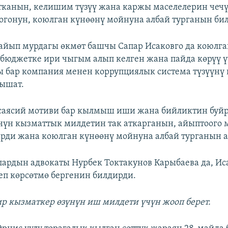
канын, келишим түзүү жана каржы маселелерин чечү
огонун, коюлган күнөөнү мойнуна албай турганын би
айып мурдагы өкмөт башчы Сапар Исаковго да коюлга
бюджетке ири чыгым алып келген жана пайда көрүү 
бар компания менен коррупциялык система түзүүнү 
тышат.
саясий мотиви бар кылмыш иши жана бийликтин буйр
үнүн кызматтык милдетин так аткарганын, айыптоого 
рди жана коюлган күнөөнү мойнуна албай турганын а
ардын адвокаты Нурбек Токтакунов Карыбаева да, Ис
еп көрсөтмө бергенин билдирди.
бир кызматкер өзүнүн иш милдети үчүн жооп берет.