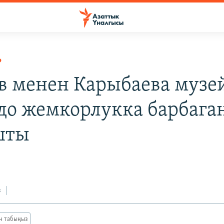
Р
в менен Карыбаева музе
до жемкорлукка барбага
шты
з
ан табыңыз