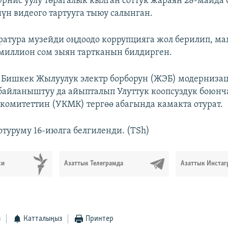
Эрнис уулу төрагалык кылган соттук жараян 28-майда 
үн видеого тартууга тыюу салынган.
атура музейди оңдоодо коррупцияга жол берилип, м
 миллион сом зыян тартканын билдирген.
 Бишкек Жылуулук электр борборун (ЖЭБ) модерниза
байланыштуу да айыпталып Улуттук коопсуздук боюнч
комитеттин (УКМК) тергөө абагында камакта отурат.
отуруму 16-июлга белгиленди. (TSh)
си
Азаттык Телеграмда
Азаттык Инстаг
з
Катталыңыз
Принтер