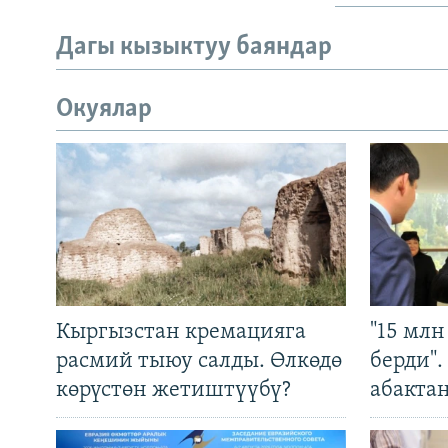
Дагы кызыктуу баяндар
Окуялар
Кыргызстан кремацияга
"15 мл
расмий тыюу салды. Өлкөдө
берди"
көрүстөн жетиштүүбү?
абакта