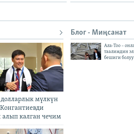
Блог - Миңсанат
Ала-Тоо – онл
таалимдин эл
бешиги болуу
н долларлык мүлкүн
. Конгантиевди
н алып калган чечим