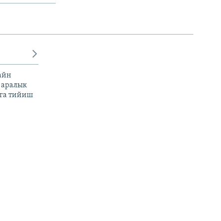
айн
 аралык
га тийиш