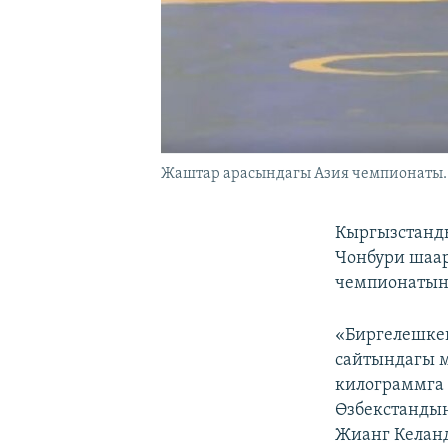
Жаштар арасындагы Азия чемпионаты. 
Кыргызстанды
Чонбури шаа
чемпионатын
«Биргелешкен
сайтындагы м
килограммга 
Өзбекстанды
Жианг Келанд