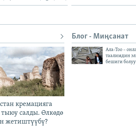
Блог - Миңсанат
Ала-Тоо – онл
таалимдин эл
бешиги болуу
стан кремацияга
 тыюу салды. Өлкөдө
өн жетиштүүбү?