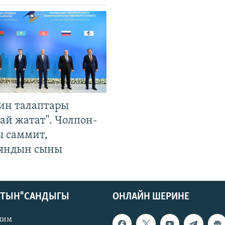
ин талаптары
ай жатат". Чолпон-
ы саммит,
яндын сыны
КТЫН" САНДЫГЫ
ОНЛАЙН ШЕРИНЕ
лим