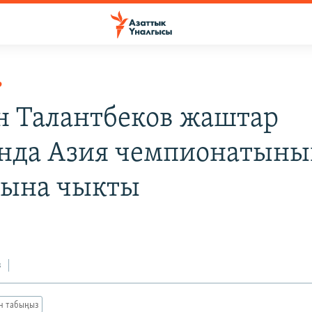
Р
н Талантбеков жаштар
нда Азия чемпионатыны
ына чыкты
з
ан табыңыз