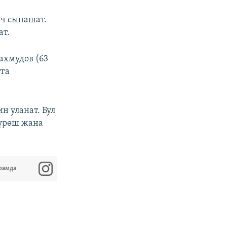
үч сынашат.
ат.
ахмудов (63
уга
 уланат. Бул
күрөш жана
рамда