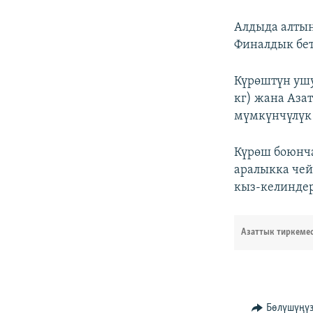
Алдыда алтын
Финалдык бет
Күрөштүн ушу
кг) жана Азат
мүмкүнчүлүк
Күрөш боюнча
аралыкка чей
кыз-келиндер
Азаттык тиркеме
Бөлүшүңү