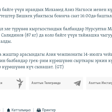
 байге үчүн ирандык Мохамед Азиз Нагхоси менен к
тештер Бишкек убактысы боюнча саат 16:00дө баштал
л эле түрүнөн кыргызстандык балбандар Нурсултан М
 Салидинов (87 кг) да коло байге үчүн таймашка чыгу
 алды.
 жаштар арасындагы Азия чемпионаты 14-июлга чейин
ин балбандар грек-рим күрөшүнөн сырткары эркин 
 күрөшүнөн күч сынашат. (GT)
си
Азаттык Телеграмда
Азаттык Инстаг
з
Катталыңыз
Принтер