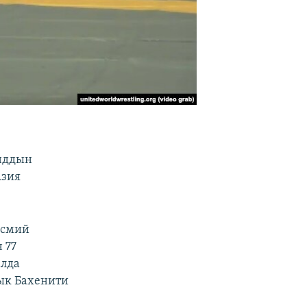
анддын
Азия
асмий
 77
алда
ык Бахенити