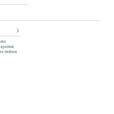
айн
 аралык
га тийиш