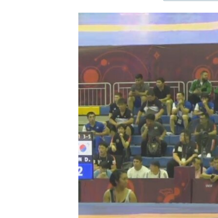
ЭЖЕ-СИҢДИЛЕР
АЗАТТЫК+
ЫҢГАЙСЫЗ СУРООЛОР