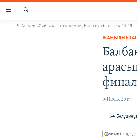
Линктер
Мазмунга
өтүңүз
Издөө
9-Август, 2026-жыл, жекшемби, Бишкек убактысы 14:49
ЖАҢЫЛЫКТАР
Навигацияга
өтүңүз
ЖАҢЫЛЫКТА
КЫРГЫЗСТАН
Издөөгө
Балба
ДҮЙНӨ
КЫРГЫЗСТАН
салыңыз
УКРАИНА
САЯСАТ
ДҮЙНӨ
арасы
АТАЙЫН ИЛИКТӨӨ
ЭКОНОМИКА
БОРБОР АЗИЯ
финал
ТВ ПРОГРАММАЛАР
МАДАНИЯТ
ПОДКАСТ
БҮГҮН АЗАТТЫКТА
9-Июль, 2019
ӨЗГӨЧӨ ПИКИР
ЭКСПЕРТТЕР ТАЛДАЙТ
БИЗ ЖАНА ДҮЙНӨ
Бөлүшүңү
ДАНИСТЕ
Бизди Google'д