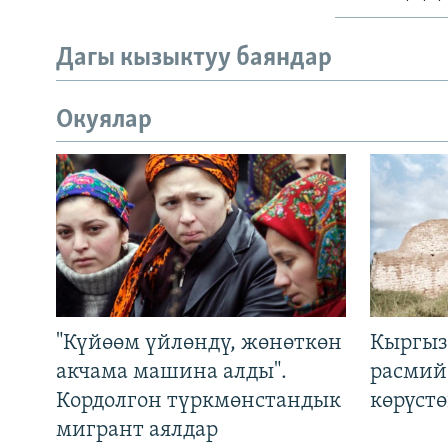
Дагы кызыктуу баяндар
Окуялар
"Күйөөм үйлөндү, жөнөткөн
Кыргыз
акчама машина алды".
расмий
Кордолгон түркмөнстандык
көрүст
мигрант аялдар