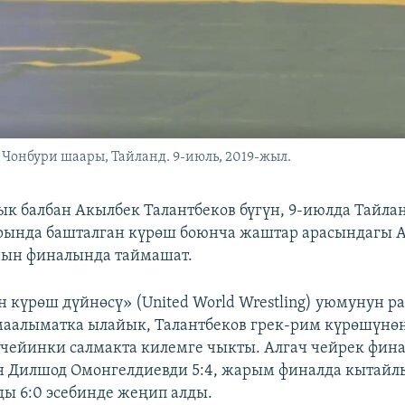
Чонбури шаары, Тайланд. 9-июль, 2019-жыл.
к балбан Акылбек Талантбеков бүгүн, 9-июлда Тайл
рында башталган күрөш боюнча жаштар арасындагы 
ын финалында таймашат.
 күрөш дүйнөсү» (United World Wrestling) уюмунун р
аалыматка ылайык, Талантбеков грек-рим күрөшүнөн
чейинки салмакта килемге чыкты. Алгач чейрек фин
н Дилшод Омонгелдиевди 5:4, жарым финалда кытайл
ы 6:0 эсебинде жеңип алды.