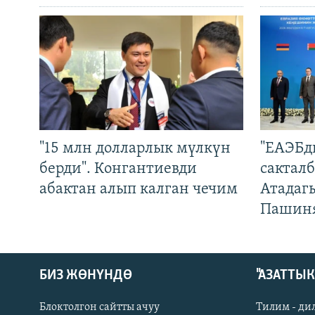
"15 млн долларлык мүлкүн
"ЕАЭБд
берди". Конгантиевди
сакталб
абактан алып калган чечим
Атадаг
Пашин
БИЗ ЖӨНҮНДӨ
"АЗАТТЫ
Блоктолгон сайтты ачуу
Тилим - ди