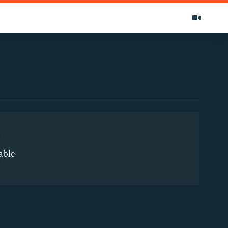
EMBED
able
EMBED