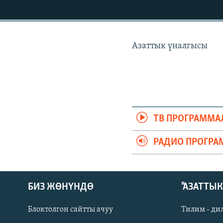
ЭЖЕ-СИҢДИЛЕР
АЗАТТЫК+
ЫҢГАЙСЫЗ СУРООЛОР
Азаттык үналгысы
ТВ ПРОГРАММА
РАДИО ПРОГРА
БИЗ ЖӨНҮНДӨ
"АЗАТТЫ
Блоктолгон сайтты ачуу
Тилим - ди