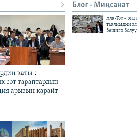
Блог - Миңсанат
Ала-Тоо – онл
таалимдин эл
бешиги болуу
рдин каты":
к сот тараптардын
ция арызын карайт