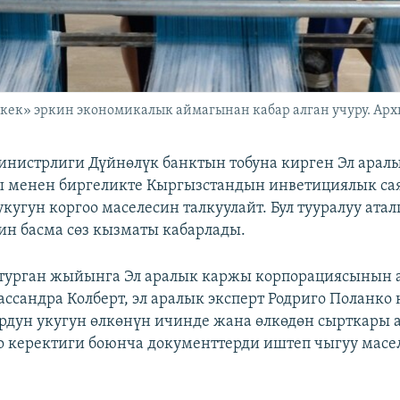
ек» эркин экономикалык аймагынан кабар алган учуру. Архи
нистрлиги Дүйнөлүк банктын тобуна кирген Эл арал
ы менен биргеликте Кыргызстандын инветициялык са
кугун коргоо маселесин талкуулайт. Бул тууралуу атал
н басма сөз кызматы кабарлады.
 турган жыйынга Эл аралык каржы корпорациясынын
ссандра Колберт, эл аралык эксперт Родриго Поланко 
рдун укугун өлкөнүн ичинде жана өлкөдөн сырткары 
о керектиги боюнча документтерди иштеп чыгуу масе