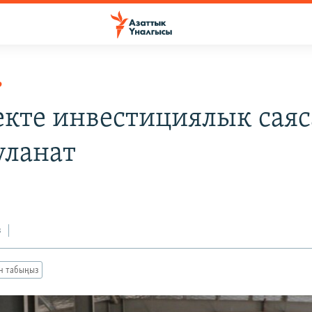
Р
кте инвестициялык саяс
уланат
з
ан табыңыз