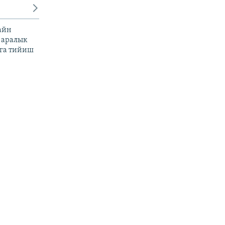
айн
 аралык
га тийиш