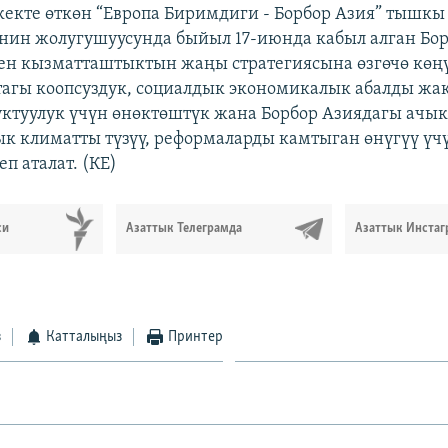
екте өткөн “Европа Биримдиги - Борбор Азия” тышкы
ин жолугушуусунда быйыл 17-июнда кабыл алган Бор
ен кызматташтыктын жаңы стратегиясына өзгөчө көңү
тагы коопсуздук, социалдык экономикалык абалды ж
уктуулук үчүн өнөктөштүк жана Борбор Азиядагы ачы
к климатты түзүү, реформаларды камтыган өнүгүү үч
п аталат. (КЕ)
си
Азаттык Телеграмда
Азаттык Инстаг
з
Катталыңыз
Принтер