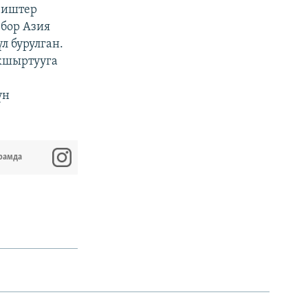
 иштер
бор Азия
л бурулган.
акшыртууга
к
үн
рамда