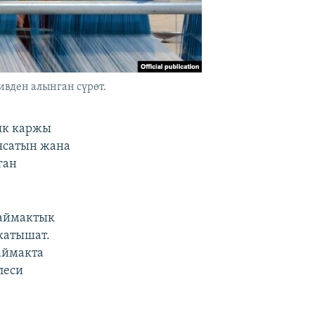
вден алынган сүрөт.
ык каржы
ясатын жана
ган
 аймактык
катышат.
аймакта
леси