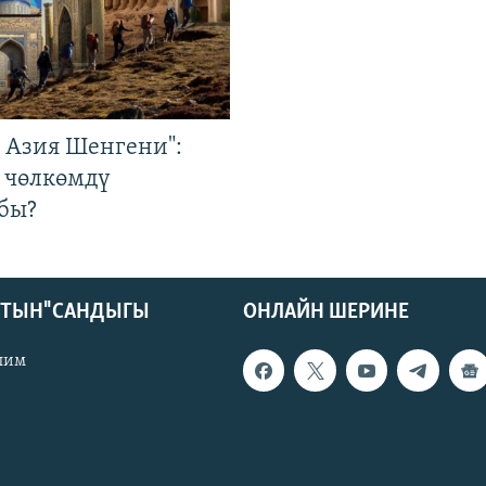
р Азия Шенгени":
 чөлкөмдү
бы?
КТЫН" САНДЫГЫ
ОНЛАЙН ШЕРИНЕ
лим