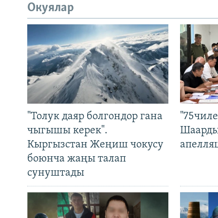
Окуялар
"Толук даяр болгондор гана
"75чиле
чыгышы керек".
Шаарды
Кыргызстан Жеңиш чокусу
апелля
боюнча жаңы талап
сунуштады