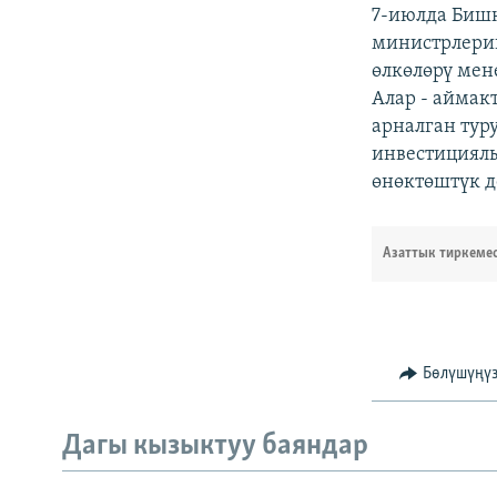
7-июлда Бишк
министрлерин
өлкөлөрү мен
Алар - аймак
арналган тур
инвестициялы
өнөктөштүк де
Азаттык тиркеме
Бөлүшүңү
Дагы кызыктуу баяндар