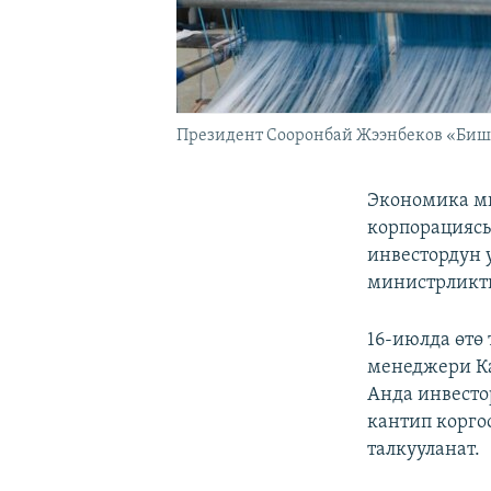
Президент Сооронбай Жээнбеков «Бишк
Экономика ми
корпорацияс
инвестордун у
министрликти
16-июлда өтө
менеджери Ка
Анда инвесто
кантип корго
талкууланат.