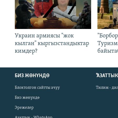
Украин армиясы "жок
"Борбо
кылган" кыргызстандыктар
Туризм
кимдер?
байыта
БИЗ ЖӨНҮНДӨ
"АЗАТТЫ
Блоктолгон сайтты ачуу
Тилим - ди
Биз жөнүндө
Русский
Эрежелер
Азаттык - WhatsApp