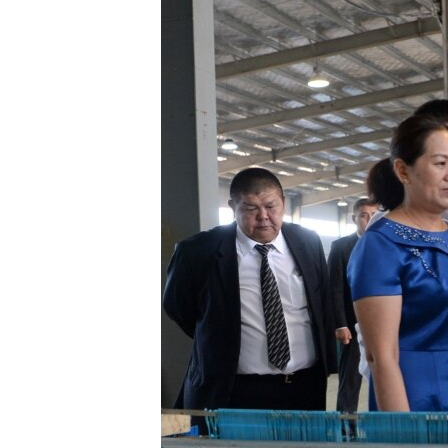
ЭЖЕ-СИҢДИЛЕР
АЗАТТЫК+
ЫҢГАЙСЫЗ СУРООЛОР