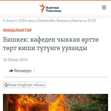
Линктер
Мазмунга
өтүңүз
6-Август, 2026-жыл, бейшемби, Бишкек убактысы 23:32
Навигацияга
ЖАҢЫЛЫКТАР
өтүңүз
ЖАҢЫЛЫКТАР
КЫРГЫЗСТАН
Издөөгө
Бишкек: кафеден чыккан өрттө
салыңыз
ДҮЙНӨ
КЫРГЫЗСТАН
төрт киши түтүнгө ууланды
УКРАИНА
САЯСАТ
ДҮЙНӨ
18-Июль, 2019
АТАЙЫН ИЛИКТӨӨ
ЭКОНОМИКА
БОРБОР АЗИЯ
ТВ ПРОГРАММАЛАР
Бөлүшүңүз
МАДАНИЯТ
ПОДКАСТ
БҮГҮН АЗАТТЫКТА
Бизди Google'дан табыңыз
ӨЗГӨЧӨ ПИКИР
ЭКСПЕРТТЕР ТАЛДАЙТ
БИЗ ЖАНА ДҮЙНӨ
Русский
ДАНИСТЕ