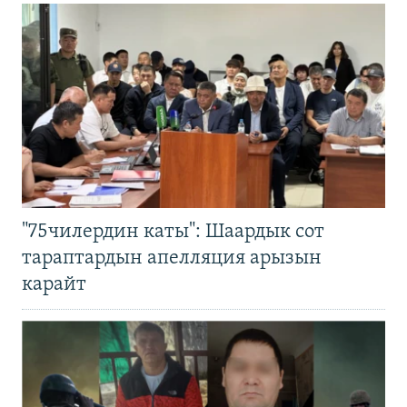
"75чилердин каты": Шаардык сот
тараптардын апелляция арызын
карайт