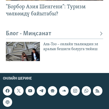
"Борбор Азия Шенгени": Туризм
чөлкөмдү байытабы?
Блог - Миңсанат
Ала-Тоо – онлайн таалимдин эл
аралык бешиги болууга тийиш
ОНЛАЙН ШЕРИНЕ