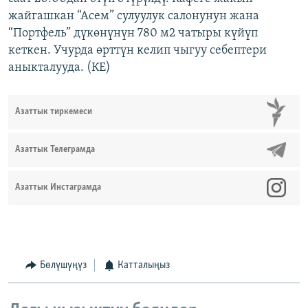
жайгашкан “Асем” сулуулук салонунун жана
“Портфель” дүкөнүнүн 780 м2 чатыры күйүп
кеткен. Учурда өрттүн келип чыгуу себептери
аныкталууда. (КЕ)
Азаттык тиркемеси
Азаттык Телеграмда
Азаттык Инстаграмда
Бөлүшүңүз
Катталыңыз