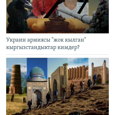
Украин армиясы "жок кылган"
кыргызстандыктар кимдер?