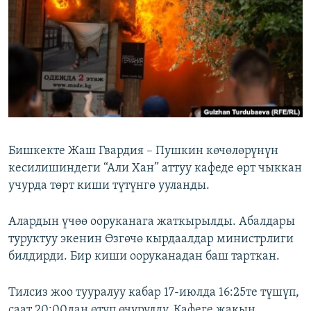
ОНЛАЙН ШЕРИНЕ
ЭЖЕ-СИҢДИЛЕР
АЗАТТЫК+
ЫҢГАЙСЫЗ СУРООЛОР
ЭЕ/АРнун бардык сайттары
Бишкекте Жаш Гвардия – Пушкин көчөлөрүнүн
кесилишиндеги “Али Хан” аттуу кафеде өрт чыккан
учурда төрт киши түтүнгө ууланды.
Алардын үчөө ооруканага жаткырылды. Абалдары
туруктуу экенин Өзгөчө кырдаалдар министрлиги
билдирди. Бир киши ооруканадан баш тарткан.
Тилсиз жоо тууралуу кабар 17-июлда 16:25те түшүп,
саат 20:00дан өтүп өчүрүлдү. Кафеге жакын