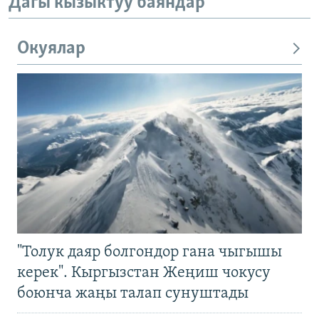
Дагы кызыктуу баяндар
Окуялар
"Толук даяр болгондор гана чыгышы
керек". Кыргызстан Жеңиш чокусу
боюнча жаңы талап сунуштады