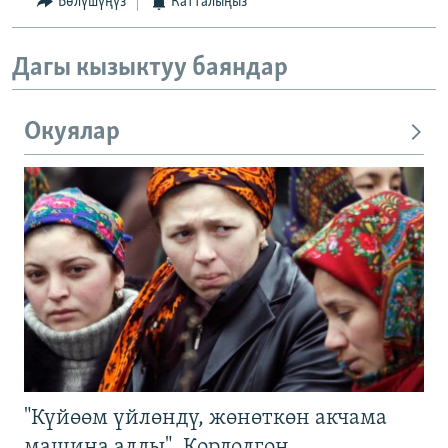
Бөлүшүңүз
Катталыңыз
Дагы кызыктуу баяндар
Окуялар
"Күйөөм үйлөндү, жөнөткөн акчама
машина алды". Кордолгон