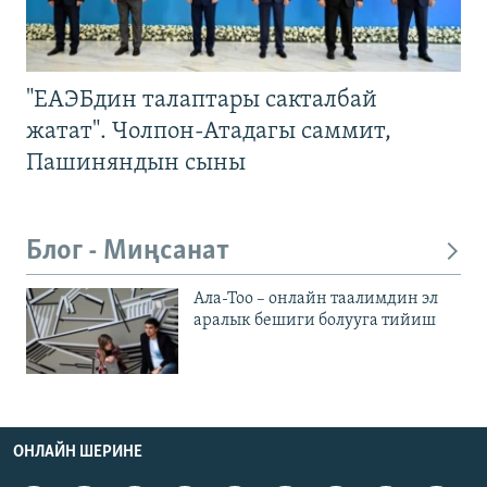
"ЕАЭБдин талаптары сакталбай
жатат". Чолпон-Атадагы саммит,
Пашиняндын сыны
Блог - Миңсанат
Ала-Тоо – онлайн таалимдин эл
аралык бешиги болууга тийиш
ОНЛАЙН ШЕРИНЕ