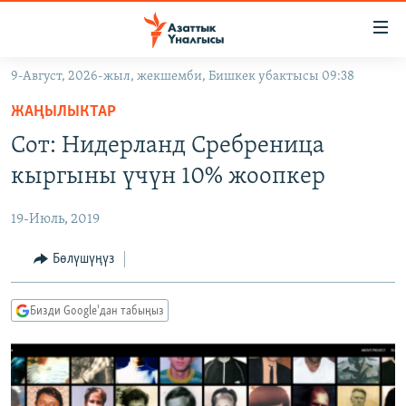
Линктер
Мазмунга
өтүңүз
9-Август, 2026-жыл, жекшемби, Бишкек убактысы 09:38
Навигацияга
ЖАҢЫЛЫКТАР
өтүңүз
ЖАҢЫЛЫКТАР
КЫРГЫЗСТАН
Издөөгө
Сот: Нидерланд Сребреница
салыңыз
ДҮЙНӨ
КЫРГЫЗСТАН
кыргыны үчүн 10% жоопкер
УКРАИНА
САЯСАТ
ДҮЙНӨ
19-Июль, 2019
АТАЙЫН ИЛИКТӨӨ
ЭКОНОМИКА
БОРБОР АЗИЯ
ТВ ПРОГРАММАЛАР
Бөлүшүңүз
МАДАНИЯТ
ПОДКАСТ
БҮГҮН АЗАТТЫКТА
Бизди Google'дан табыңыз
ӨЗГӨЧӨ ПИКИР
ЭКСПЕРТТЕР ТАЛДАЙТ
БИЗ ЖАНА ДҮЙНӨ
Русский
ДАНИСТЕ