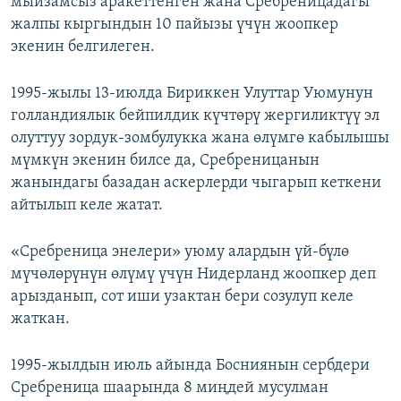
мыйзамсыз аракеттенген жана Сребреницадагы
жалпы кыргындын 10 пайызы үчүн жоопкер
экенин белгилеген.
1995-жылы 13-июлда Бириккен Улуттар Уюмунун
голландиялык бейпилдик күчтөрү жергиликтүү эл
олуттуу зордук-зомбулукка жана өлүмгө кабылышы
мүмкүн экенин билсе да, Сребреницанын
жанындагы базадан аскерлерди чыгарып кеткени
айтылып келе жатат.
«Сребреница энелери» уюму алардын үй-бүлө
мүчөлөрүнүн өлүмү үчүн Нидерланд жоопкер деп
арызданып, сот иши узактан бери созулуп келе
жаткан.
1995-жылдын июль айында Босниянын сербдери
Сребреница шаарында 8 миңдей мусулман