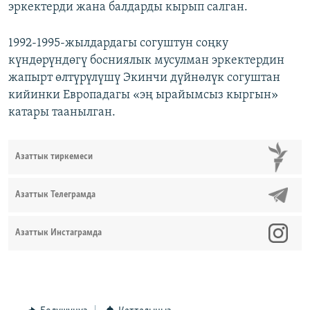
эркектерди жана балдарды кырып салган.
1992-1995-жылдардагы согуштун соңку
күндөрүндөгү босниялык мусулман эркектердин
жапырт өлтүрүлүшү Экинчи дүйнөлүк согуштан
кийинки Европадагы «эң ырайымсыз кыргын»
катары таанылган.
Азаттык тиркемеси
Азаттык Телеграмда
Азаттык Инстаграмда