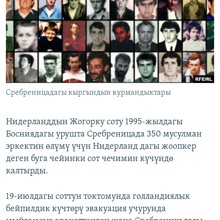
ОНЛАЙН ШЕРИНЕ
ЭЖЕ-СИҢДИЛЕР
АЗАТТЫК+
ЫҢГАЙСЫЗ СУРООЛОР
ЭЕ/АРнун бардык сайттары
Сребреницадагы кыргындын курмандыктары
Нидерланддын Жогорку соту 1995-жылдагы
Босниядагы урушта Сребреницада 350 мусулман
эркектин өлүмү үчүн Нидерланд дагы жоопкер
деген буга чейинки сот чечимин күчүндө
калтырды.
19-июлдагы соттун токтомунда голландиялык
бейпилдик күчтөрү эвакуация учурунда