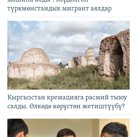
түркмөнстандык мигрант аялдар
Кыргызстан кремацияга расмий тыюу
салды. Өлкөдө көрүстөн жетиштүүбү?