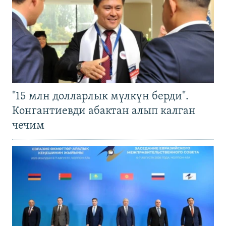
"15 млн долларлык мүлкүн берди".
Конгантиевди абактан алып калган
чечим