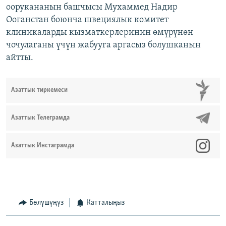
оорукананын башчысы Мухаммед Надир
Ооганстан боюнча швециялык комитет
клиникаларды кызматкерлеринин өмүрүнөн
чочулаганы үчүн жабууга аргасыз болушканын
айтты.
Азаттык тиркемеси
Азаттык Телеграмда
Азаттык Инстаграмда
Бөлүшүңүз
Катталыңыз