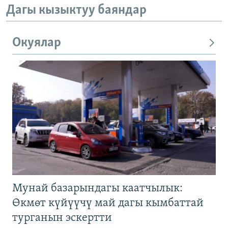
Дагы кызыктуу баяндар
Окуялар
Мунай базарындагы каатчылык:
Өкмөт күйүүчү май дагы кымбаттай
турганын эскертти