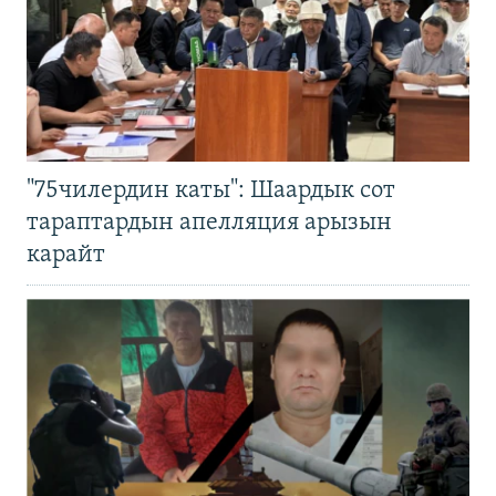
"75чилердин каты": Шаардык сот
тараптардын апелляция арызын
карайт