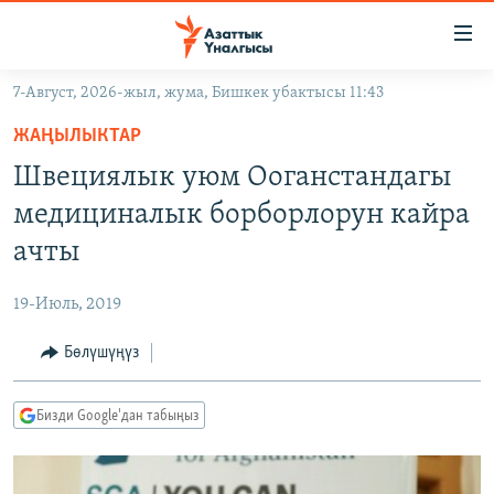
Линктер
Мазмунга
өтүңүз
7-Август, 2026-жыл, жума, Бишкек убактысы 11:43
Навигацияга
ЖАҢЫЛЫКТАР
өтүңүз
ЖАҢЫЛЫКТАР
КЫРГЫЗСТАН
Издөөгө
Швециялык уюм Ооганстандагы
салыңыз
ДҮЙНӨ
КЫРГЫЗСТАН
медициналык борборлорун кайра
УКРАИНА
САЯСАТ
ДҮЙНӨ
ачты
АТАЙЫН ИЛИКТӨӨ
ЭКОНОМИКА
БОРБОР АЗИЯ
19-Июль, 2019
ТВ ПРОГРАММАЛАР
МАДАНИЯТ
Бөлүшүңүз
ПОДКАСТ
БҮГҮН АЗАТТЫКТА
ӨЗГӨЧӨ ПИКИР
ЭКСПЕРТТЕР ТАЛДАЙТ
Бизди Google'дан табыңыз
БИЗ ЖАНА ДҮЙНӨ
Русский
ДАНИСТЕ