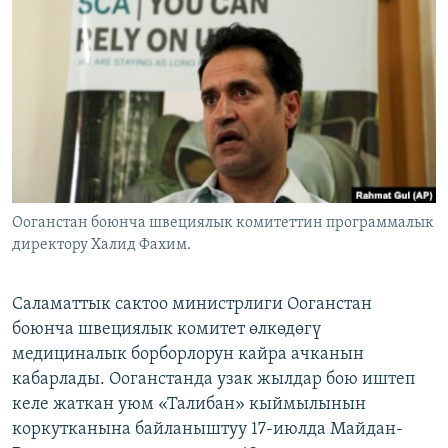
ОНЛАЙН ШЕРИНЕ
ЭЖЕ-СИҢДИЛЕР
АЗАТТЫК+
ЫҢГАЙСЫЗ СУРООЛОР
ЭЕ/АРнун бардык сайттары
Ооганстан боюнча швециялык комитеттин программалык
директору Халид Фахим.
Саламаттык сактоо министрлиги Ооганстан
боюнча швециялык комитет өлкөдөгү
медициналык борборлорун кайра ачканын
кабарлады. Ооганстанда узак жылдар бою иштеп
келе жаткан уюм «Талибан» кыймылынын
коркутканына байланыштуу 17-июлда Майдан-