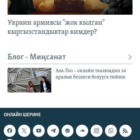
Украин армиясы "жок кылган"
кыргызстандыктар кимдер?
Блог - Миңсанат
Ала-Тоо – онлайн таалимдин эл
аралык бешиги болууга тийиш
ОНЛАЙН ШЕРИНЕ