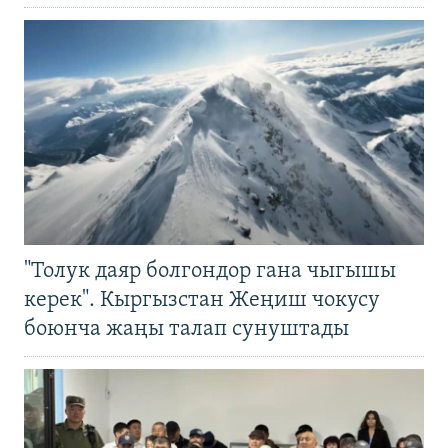
"Толук даяр болгондор гана чыгышы
керек". Кыргызстан Жеңиш чокусу
боюнча жаңы талап сунуштады