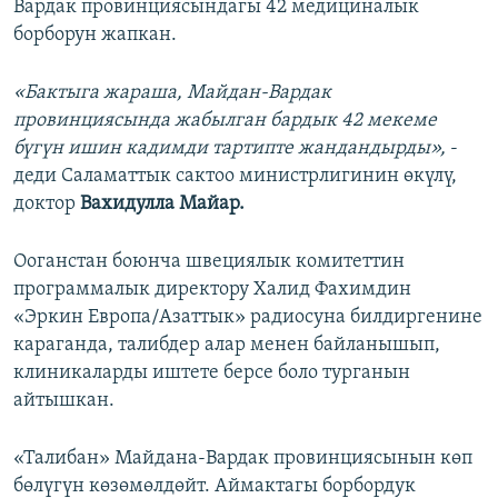
Вардак провинциясындагы 42 медициналык
борборун жапкан.
«Бактыга жараша, Майдан-Вардак
провинциясында жабылган бардык 42 мекеме
бүгүн ишин кадимди тартипте жандандырды»,
-
деди Саламаттык сактоо министрлигинин өкүлү,
доктор
Вахидулла Майар.
Ооганстан боюнча швециялык комитеттин
программалык директору Халид Фахимдин
«Эркин Европа/Азаттык» радиосуна билдиргенине
караганда, талибдер алар менен байланышып,
клиникаларды иштете берсе боло турганын
айтышкан.
«Талибан» Майдана-Вардак провинциясынын көп
бөлүгүн көзөмөлдөйт. Аймактагы борбордук