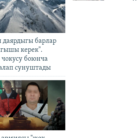
 даярдыгы барлар
ыгышы керек".
чокусу боюнча
алап сунуштады