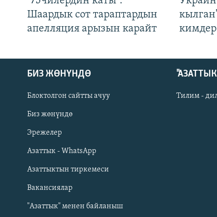
"75чилердин каты":
Украин
Шаардык сот тараптардын
кылган
апелляция арызын карайт
кимдер
БИЗ ЖӨНҮНДӨ
"АЗАТТЫ
Блоктолгон сайтты ачуу
Тилим - ди
Биз жөнүндө
Русский
Эрежелер
Азаттык - WhatsApp
ОНЛАЙН ШЕРИНЕ
Азаттыктын тиркемеси
Вакансиялар
"Азаттык" менен байланыш