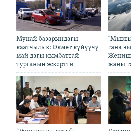
Мунай базарындагы
"Мыкты
каатчылык: Өкмөт күйүүчү
гана ч
май дагы кымбаттай
Жеңиш 
турганын эскертти
жаңы т