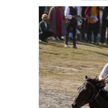
ЭЖЕ-СИҢДИЛЕР
АЗАТТЫК+
ЫҢГАЙСЫЗ СУРООЛОР