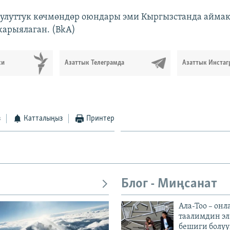
улуттук көчмөндөр оюндары эми Кыргызстанда аймак
жарыялаган. (BkA)
си
Азаттык Телеграмда
Азаттык Инстаг
з
Катталыңыз
Принтер
Блог - Миңсанат
Ала-Тоо – онл
таалимдин эл
бешиги болуу