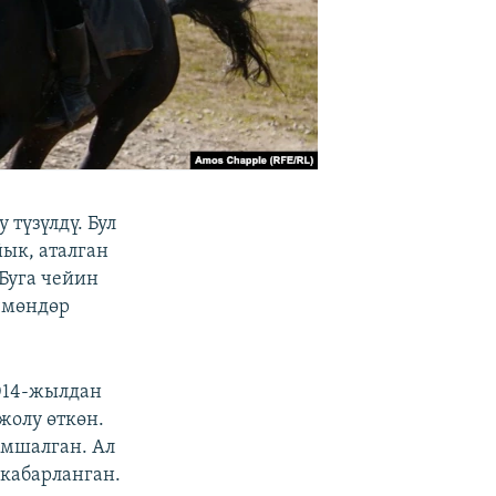
түзүлдү. Бул
ык, аталган
Буга чейин
чмөндөр
014-жылдан
жолу өткөн.
мшалган. Ал
 кабарланган.