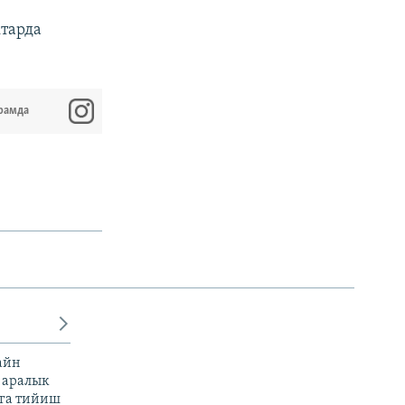
тарда
рамда
айн
 аралык
га тийиш