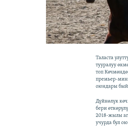
Таласта улут
тууралуу өкм
топ Көчмөндө
премьер-мин
оюндары быйы
Дүйнөлүк кө
бери өткөрүл
2018-жылы а
учурда бул о