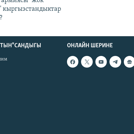
 армиясы "жок
" кыргызстандыктар
?
КТЫН" САНДЫГЫ
ОНЛАЙН ШЕРИНЕ
лим