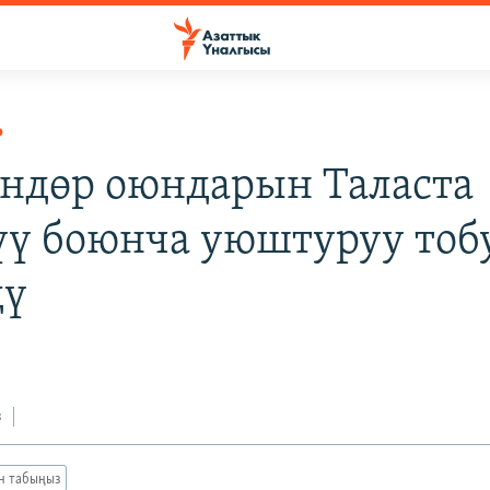
Р
ндөр оюндарын Таласта
үү боюнча уюштуруу тоб
дү
з
ан табыңыз