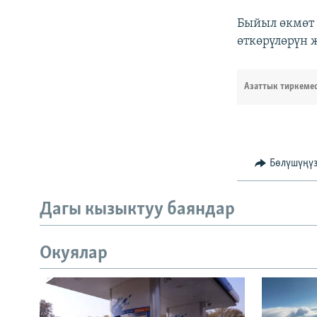
Быйыл өкмөт 
өткөрүлөрүн 
Азаттык тиркеме
Бөлүшүңү
Дагы кызыктуу баяндар
Окуялар