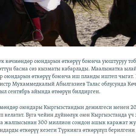
тук көчмөндөр оюндарын өткөрүү боюнча уюштуруу тобу 
өттүн басма сөз кызматы кабарлады. Маалыматка ылай
р оюндарын өткөрүү боюнча иш планды иштеп чыгат. 
истр Мухаммедкалый Абылгазиев Талас облусунда Кө
л сентябрь айында өтөөрүн билдирген.
чмөндөр оюндары Кыргызстандын демилгеси менен 2
үп келатат. Буга чейин дүйнөлүк оюн Кыргызстанда үч 
га жалпысынан 300 миллион сомдон ашык каражат жу
юндарды өткөрүү кезеги Түркияга өткөрүлүп берилгени