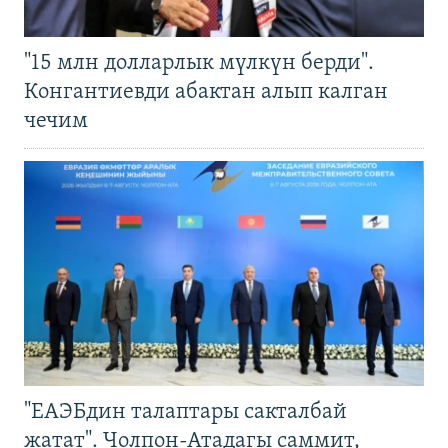
"15 млн долларлык мүлкүн берди".
Конгантиевди абактан алып калган
чечим
"ЕАЭБдин талаптары сакталбай
жатат". Чолпон-Атадагы саммит,