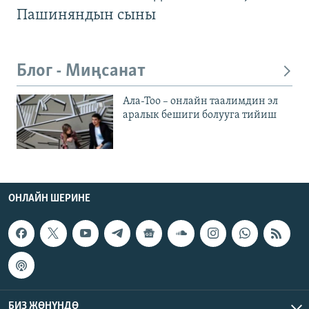
Пашиняндын сыны
Блог - Миңсанат
Ала-Тоо – онлайн таалимдин эл
аралык бешиги болууга тийиш
ОНЛАЙН ШЕРИНЕ
БИЗ ЖӨНҮНДӨ