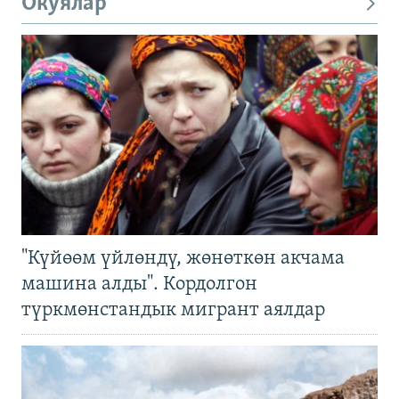
Окуялар
"Күйөөм үйлөндү, жөнөткөн акчама
машина алды". Кордолгон
түркмөнстандык мигрант аялдар