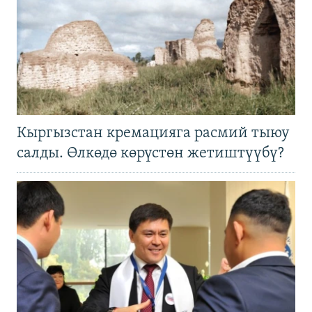
Кыргызстан кремацияга расмий тыюу
салды. Өлкөдө көрүстөн жетиштүүбү?