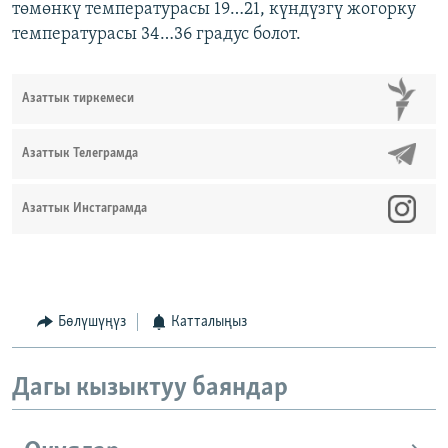
төмөнкү температурасы 19…21, күндүзгү жогорку
температурасы 34…36 градус болот.
Азаттык тиркемеси
Азаттык Телеграмда
Азаттык Инстаграмда
Бөлүшүңүз
Катталыңыз
Дагы кызыктуу баяндар