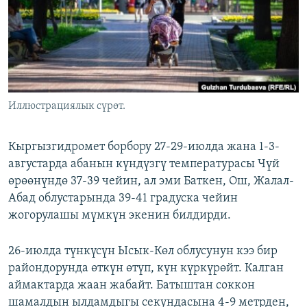
ОНЛАЙН ШЕРИНЕ
ЭЖЕ-СИҢДИЛЕР
АЗАТТЫК+
ЫҢГАЙСЫЗ СУРООЛОР
ЭЕ/АРнун бардык сайттары
Иллюстрациялык сүрөт.
Кыргызгидромет борбору 27-29-июлда жана 1-3-
августарда абанын күндүзгү температурасы Чүй
өрөөнүндө 37-39 чейин, ал эми Баткен, Ош, Жалал-
Абад облустарында 39-41 градуска чейин
жогорулашы мүмкүн экенин билдирди.
26-июлда түнкүсүн Ысык-Көл облусунун кээ бир
райондорунда өткүн өтүп, күн күркүрөйт. Калган
аймактарда жаан жабайт. Батыштан соккон
шамалдын ылдамдыгы секундасына 4-9 метрден,