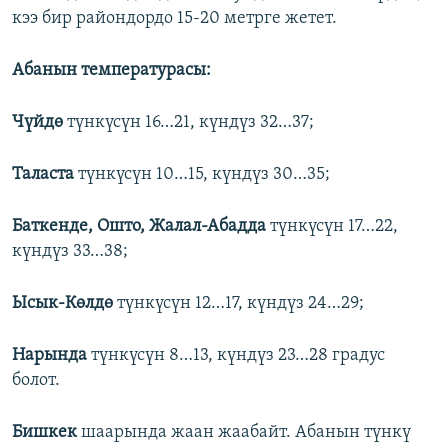
кээ бир райондордо 15-20 метрге жетет.
Абанын температурасы:
Ч
ү
йд
ө
түнкүсүн 16…21, күндүз 32…37;
Таласта
түнкүсүн 10…15, күндүз 30…35;
Баткенде, Ошто, Жалал-Абадда
түнкүсүн 17…22,
күндүз 33…38;
Ысык-К
ө
лд
ө
түнкүсүн 12…17, күндүз 24…29;
Нарында
түнкүсүн 8…13, күндүз 23…28 градус
болот.
Бишкек
шаарында жаан жаабайт. Абанын түнкү