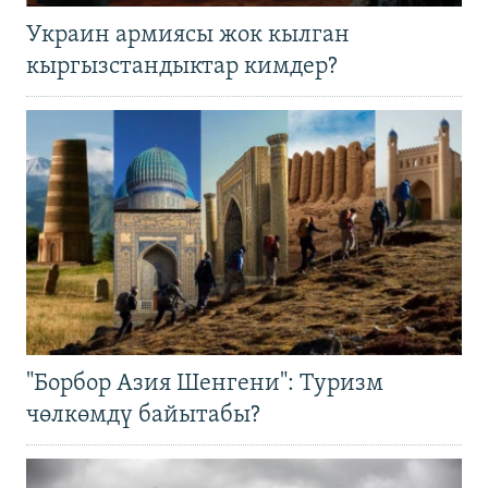
Украин армиясы жок кылган
кыргызстандыктар кимдер?
"Борбор Азия Шенгени": Туризм
чөлкөмдү байытабы?