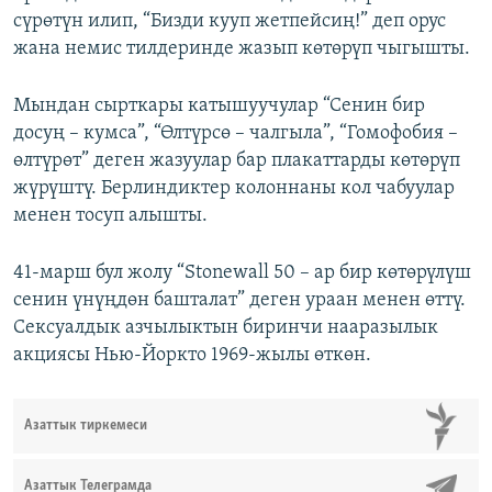
сүрөтүн илип, “Бизди кууп жетпейсиң!” деп орус
жана немис тилдеринде жазып көтөрүп чыгышты.
Мындан сырткары катышуучулар “Сенин бир
досуң – кумса”, “Өлтүрсө – чалгыла”, “Гомофобия –
өлтүрөт” деген жазуулар бар плакаттарды көтөрүп
жүрүштү. Берлиндиктер колоннаны кол чабуулар
менен тосуп алышты.
41-марш бул жолу “Stonewall 50 – ар бир көтөрүлүш
сенин үнүңдөн башталат” деген ураан менен өттү.
Сексуалдык азчылыктын биринчи нааразылык
акциясы Нью-Йоркто 1969-жылы өткөн.
Азаттык тиркемеси
Азаттык Телеграмда