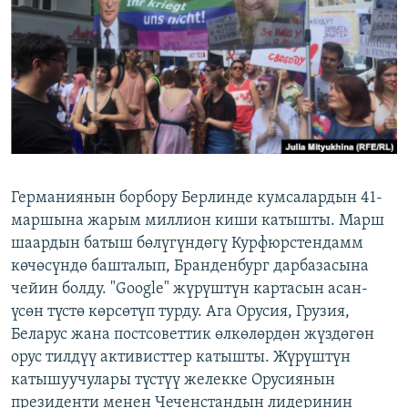
ОНЛАЙН ШЕРИНЕ
ЭЖЕ-СИҢДИЛЕР
АЗАТТЫК+
ЫҢГАЙСЫЗ СУРООЛОР
ЭЕ/АРнун бардык сайттары
Германиянын борбору Берлинде кумсалардын 41-
маршына жарым миллион киши катышты. Марш
шаардын батыш бөлүгүндөгү Курфюрстендамм
көчөсүндө башталып, Бранденбург дарбазасына
чейин болду. "Google" жүрүштүн картасын асан-
үсөн түстө көрсөтүп турду. Ага Орусия, Грузия,
Беларус жана постсоветтик өлкөлөрдөн жүздөгөн
орус тилдүү активисттер катышты. Жүрүштүн
катышуучулары түстүү желекке Орусиянын
президенти менен Чеченстандын лидеринин