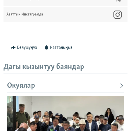
Азаттык Инстаграмда
Бөлүшүңүз
Катталыңыз
Дагы кызыктуу баяндар
Окуялар