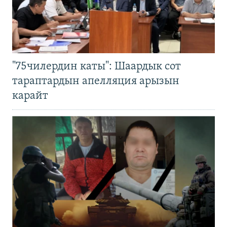
"75чилердин каты": Шаардык сот
тараптардын апелляция арызын
карайт