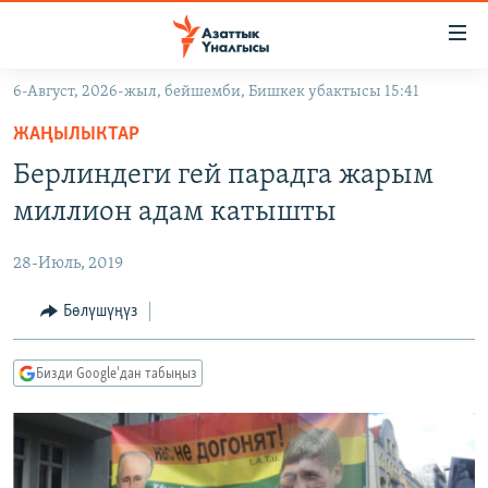
Линктер
Мазмунга
өтүңүз
6-Август, 2026-жыл, бейшемби, Бишкек убактысы 15:41
Навигацияга
ЖАҢЫЛЫКТАР
өтүңүз
ЖАҢЫЛЫКТАР
КЫРГЫЗСТАН
Издөөгө
Берлиндеги гей парадга жарым
салыңыз
ДҮЙНӨ
КЫРГЫЗСТАН
миллион адам катышты
УКРАИНА
САЯСАТ
ДҮЙНӨ
28-Июль, 2019
АТАЙЫН ИЛИКТӨӨ
ЭКОНОМИКА
БОРБОР АЗИЯ
ТВ ПРОГРАММАЛАР
Бөлүшүңүз
МАДАНИЯТ
ПОДКАСТ
БҮГҮН АЗАТТЫКТА
Бизди Google'дан табыңыз
ӨЗГӨЧӨ ПИКИР
ЭКСПЕРТТЕР ТАЛДАЙТ
БИЗ ЖАНА ДҮЙНӨ
Русский
ДАНИСТЕ