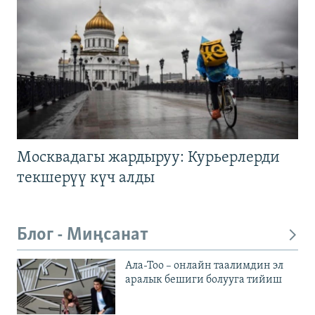
Москвадагы жардыруу: Курьерлерди
текшерүү күч алды
Блог - Миңсанат
Ала-Тоо – онлайн таалимдин эл
аралык бешиги болууга тийиш