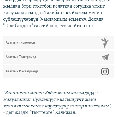
жылдан бери токтобой келаткан согушка чекит
коюу максатында «Талибан» кыймылы менен
сүйлөшүүлөрдүн 9-айлампасы өтмөкчү. Дохада
"Талибандын" саясий кеңсеси жайгашкан.
Азаттык тиркемеси
Азаттык Телеграмда
Азаттык Инстаграмда
"Вашингтон менен Кабул жаңы кадамдарды
макулдашты. Сүйлөшүүгө катышуучу жана
техникалык көмөк көрсөтүүчү топтор аныкталды",
- деп жазды "Твиттерге" Халилзад.