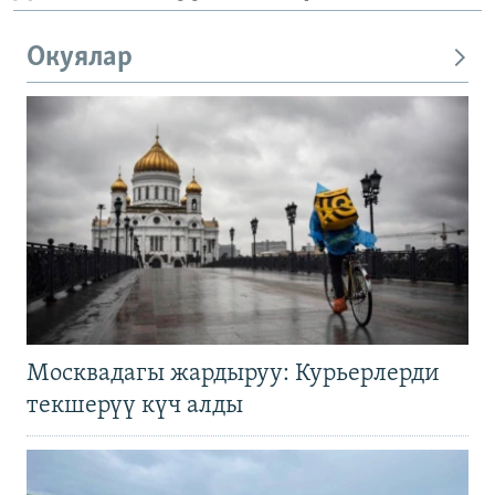
Окуялар
Москвадагы жардыруу: Курьерлерди
текшерүү күч алды