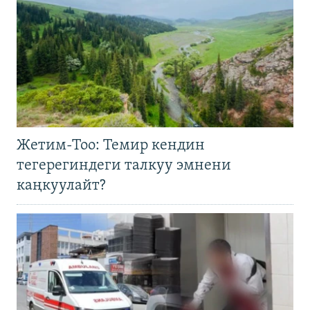
Жетим-Тоо: Темир кендин
тегерегиндеги талкуу эмнени
каңкуулайт?