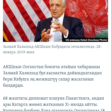
ОНЛАЙН ШЕРИНЕ
ЭЖЕ-СИҢДИЛЕР
АЗАТТЫК+
ЫҢГАЙСЫЗ СУРООЛОР
ЭЕ/АРнун бардык сайттары
Залмай Халилзад АКШнын Кабулдагы элчилигинде. 28-
январь. 2019-жыл
АКШнын Ооганстан боюнча атайын чабарманы
Залмай Халилзад бул кызматка дайындалгандан
бери Кабулга эң жемиштүү сапар жасаганын
билдирди.
68 жаштагы дипломат кошуна Пакистанга, андан
ары Катарга жөнөп жатканын 31-июлда айтты.
Катардын борбору Доха шаарында Ооганстанда 18