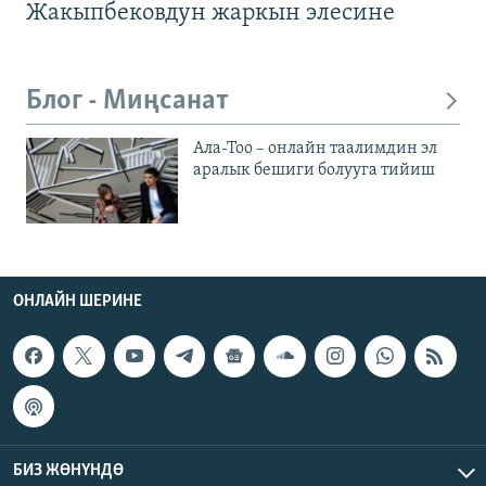
Жакыпбековдун жаркын элесине
Блог - Миңсанат
Ала-Тоо – онлайн таалимдин эл
аралык бешиги болууга тийиш
ОНЛАЙН ШЕРИНЕ
БИЗ ЖӨНҮНДӨ