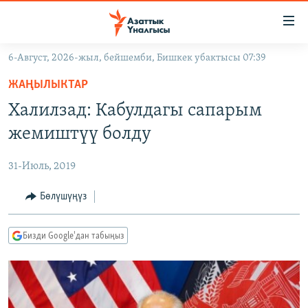
Линктер
Мазмунга
өтүңүз
6-Август, 2026-жыл, бейшемби, Бишкек убактысы 07:39
Навигацияга
ЖАҢЫЛЫКТАР
өтүңүз
ЖАҢЫЛЫКТАР
КЫРГЫЗСТАН
Издөөгө
Халилзад: Кабулдагы сапарым
салыңыз
ДҮЙНӨ
КЫРГЫЗСТАН
жемиштүү болду
УКРАИНА
САЯСАТ
ДҮЙНӨ
31-Июль, 2019
АТАЙЫН ИЛИКТӨӨ
ЭКОНОМИКА
БОРБОР АЗИЯ
ТВ ПРОГРАММАЛАР
Бөлүшүңүз
МАДАНИЯТ
ПОДКАСТ
БҮГҮН АЗАТТЫКТА
Бизди Google'дан табыңыз
ӨЗГӨЧӨ ПИКИР
ЭКСПЕРТТЕР ТАЛДАЙТ
БИЗ ЖАНА ДҮЙНӨ
Русский
ДАНИСТЕ