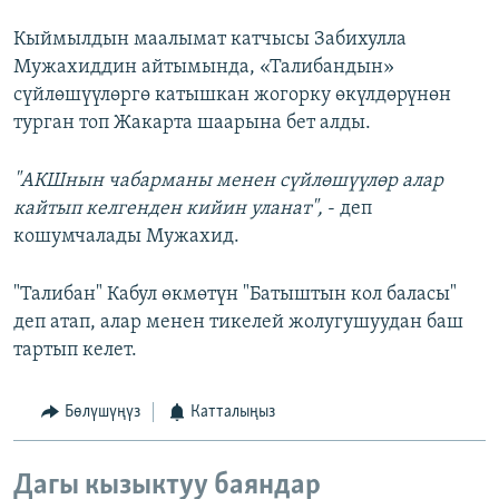
Кыймылдын маалымат катчысы Забихулла
Мужахиддин айтымында, «Талибандын»
сүйлөшүүлөргө катышкан жогорку өкүлдөрүнөн
турган топ Жакарта шаарына бет алды.
"АКШнын чабарманы менен сүйлөшүүлөр алар
кайтып келгенден кийин уланат",
- деп
кошумчалады Мужахид.
"Талибан" Кабул өкмөтүн "Батыштын кол баласы"
деп атап, алар менен тикелей жолугушуудан баш
тартып келет.
Бөлүшүңүз
Катталыңыз
Дагы кызыктуу баяндар