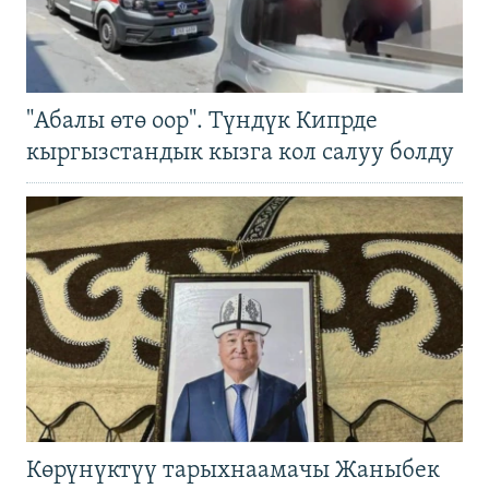
"Абалы өтө оор". Түндүк Кипрде
кыргызстандык кызга кол салуу болду
Көрүнүктүү тарыхнаамачы Жаныбек