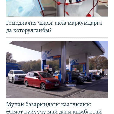
Гемодиализ чыры: акча маркумдарга
да которулганбы?
Мунай базарындагы каатчылык:
Өкмөт күйүүчү май дагы кымбаттай