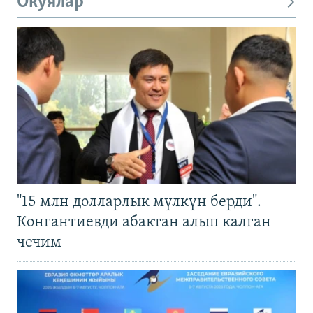
Окуялар
"15 млн долларлык мүлкүн берди".
Конгантиевди абактан алып калган
чечим