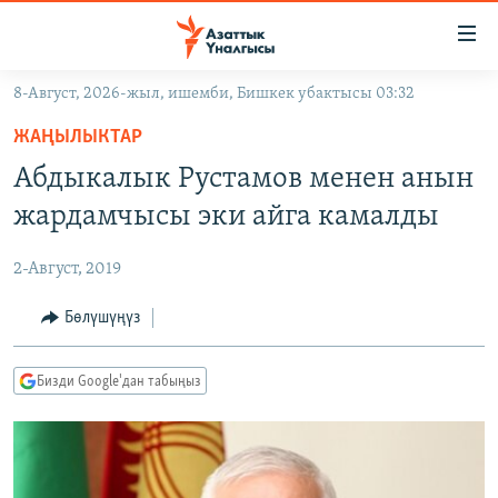
Линктер
Мазмунга
өтүңүз
8-Август, 2026-жыл, ишемби, Бишкек убактысы 03:32
Навигацияга
ЖАҢЫЛЫКТАР
өтүңүз
ЖАҢЫЛЫКТАР
КЫРГЫЗСТАН
Издөөгө
Абдыкалык Рустамов менен анын
салыңыз
ДҮЙНӨ
КЫРГЫЗСТАН
жардамчысы эки айга камалды
УКРАИНА
САЯСАТ
ДҮЙНӨ
2-Август, 2019
АТАЙЫН ИЛИКТӨӨ
ЭКОНОМИКА
БОРБОР АЗИЯ
ТВ ПРОГРАММАЛАР
Бөлүшүңүз
МАДАНИЯТ
ПОДКАСТ
БҮГҮН АЗАТТЫКТА
Бизди Google'дан табыңыз
ӨЗГӨЧӨ ПИКИР
ЭКСПЕРТТЕР ТАЛДАЙТ
БИЗ ЖАНА ДҮЙНӨ
Русский
ДАНИСТЕ