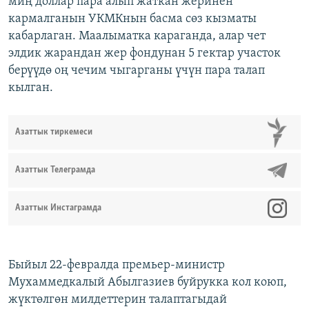
миң доллар пара алып жаткан жеринен
кармалганын УКМКнын басма сөз кызматы
кабарлаган. Маалыматка караганда, алар чет
элдик жарандан жер фондунан 5 гектар участок
берүүдө оң чечим чыгарганы үчүн пара талап
кылган.
Азаттык тиркемеси
Азаттык Телеграмда
Азаттык Инстаграмда
Быйыл 22-февралда премьер-министр
Мухаммедкалый Абылгазиев буйрукка кол коюп,
жүктөлгөн милдеттерин талаптагыдай