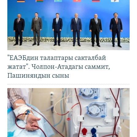
"ЕАЭБдин талаптары сакталбай
жатат". Чолпон-Атадагы саммит,
Пашиняндын сыны