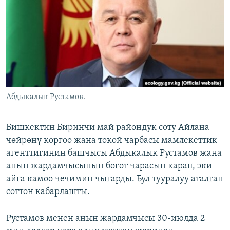
ОНЛАЙН ШЕРИНЕ
ЭЖЕ-СИҢДИЛЕР
АЗАТТЫК+
ЫҢГАЙСЫЗ СУРООЛОР
ЭЕ/АРнун бардык сайттары
Абдыкалык Рустамов.
Бишкектин Биринчи май райондук соту Айлана
чөйрөнү коргоо жана токой чарбасы мамлекеттик
агенттигинин башчысы Абдыкалык Рустамов жана
анын жардамчысынын бөгөт чарасын карап, эки
айга камоо чечимин чыгарды. Бул тууралуу аталган
соттон кабарлашты.
Рустамов менен анын жардамчысы 30-июлда 2