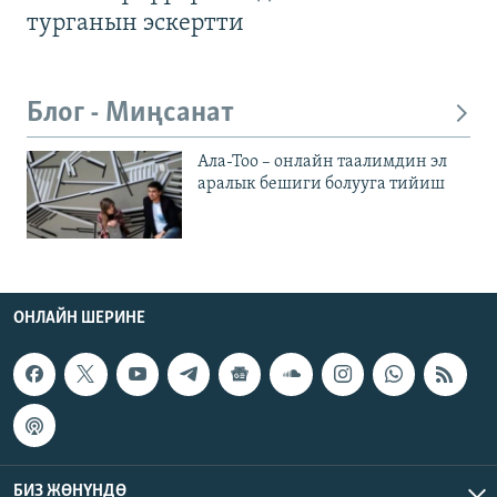
турганын эскертти
Блог - Миңсанат
Ала-Тоо – онлайн таалимдин эл
аралык бешиги болууга тийиш
ОНЛАЙН ШЕРИНЕ
БИЗ ЖӨНҮНДӨ