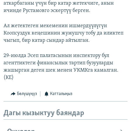
аткарбаганы үчүн бир катар жетекчиге, анын
ичинде Рустамовго эскертүү берген.
Ал жетектеген мекеменин ишмердүүлүгүн
Коопсуздук кеңешинин жумушчу тобу да иликтеп
чыгып, бир катар сындар айтылган.
29-июлда Эсеп палатасынын инспектору бул
агенттиктеги финансылык тартип бузууларды
жашырган деген шек менен УКМКга камалган.
(КЕ)
Бөлүшүңүз
Катталыңыз
Дагы кызыктуу баяндар