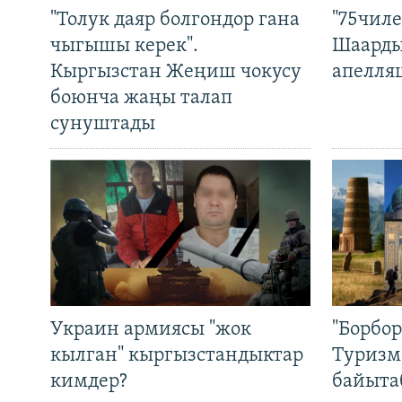
"Толук даяр болгондор гана
"75чиле
чыгышы керек".
Шаарды
Кыргызстан Жеңиш чокусу
апелля
боюнча жаңы талап
сунуштады
Украин армиясы "жок
"Борбо
кылган" кыргызстандыктар
Туризм
кимдер?
байыта