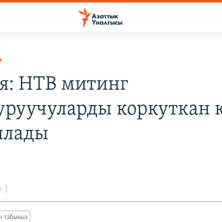
Р
я: НТВ митинг
руучуларды коркуткан 
ялады
з
ан табыңыз