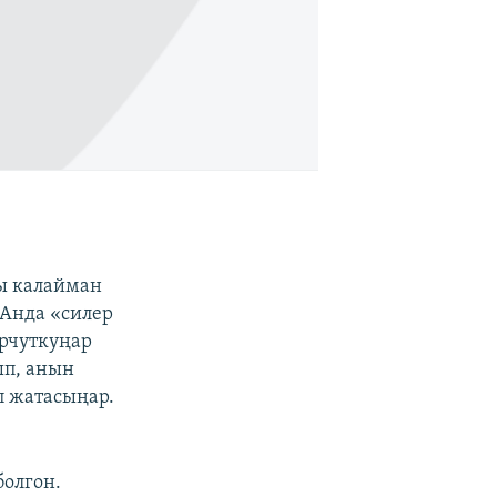
ы калайман
Анда «силер
урчуткуңар
ып, анын
п жатасыңар.
болгон.