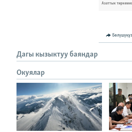
Азаттык тиркеме
Бөлүшүңү
Дагы кызыктуу баяндар
Окуялар