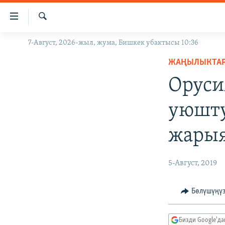
Линктер
Мазмунга
өтүңүз
Издөө
7-Август, 2026-жыл, жума, Бишкек убактысы 10:36
ЖАҢЫЛЫКТАР
Навигацияга
өтүңүз
ЖАҢЫЛЫКТА
КЫРГЫЗСТАН
Издөөгө
Оруси
ДҮЙНӨ
КЫРГЫЗСТАН
салыңыз
УКРАИНА
САЯСАТ
ДҮЙНӨ
уюшту
АТАЙЫН ИЛИКТӨӨ
ЭКОНОМИКА
БОРБОР АЗИЯ
жары
ТВ ПРОГРАММАЛАР
МАДАНИЯТ
ПОДКАСТ
БҮГҮН АЗАТТЫКТА
5-Август, 2019
ӨЗГӨЧӨ ПИКИР
ЭКСПЕРТТЕР ТАЛДАЙТ
БИЗ ЖАНА ДҮЙНӨ
Бөлүшүңү
ДАНИСТЕ
Бизди Google'д