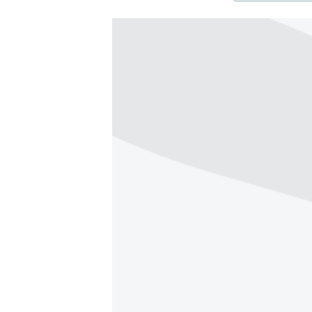
ЭЖЕ-СИҢДИЛЕР
АЗАТТЫК+
ЫҢГАЙСЫЗ СУРООЛОР