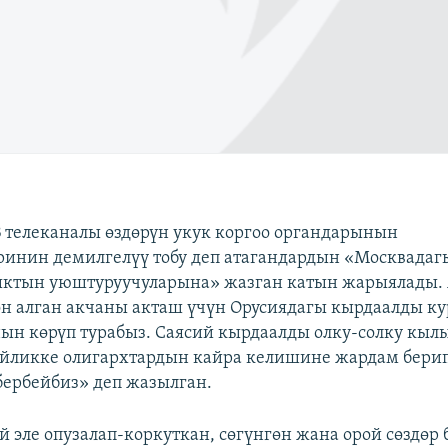
 телеканалы өздөрүн укук коргоо органдарынын
инин демилгелүү тобу деп атагандардын «Москвадаг
ктын уюштуруучуларына» жазган катын жарыялады. 
өн алган акчаны акташ үчүн Орусиядагы кырдаалды к
ын көрүп турабыз. Саясий кырдаалды олку-солку кыл
йликке олигархтардын кайра келишине жардам бери
 бербейбиз» деп жазылган.
 эле опузалап-коркуткан, сөгүнгөн жана орой сөздөр 