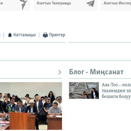
си
Азаттык Телеграмда
Азаттык Инстаг
з
Катталыңыз
Принтер
Блог - Миңсанат
Ала-Тоо – онл
таалимдин эл
бешиги болуу