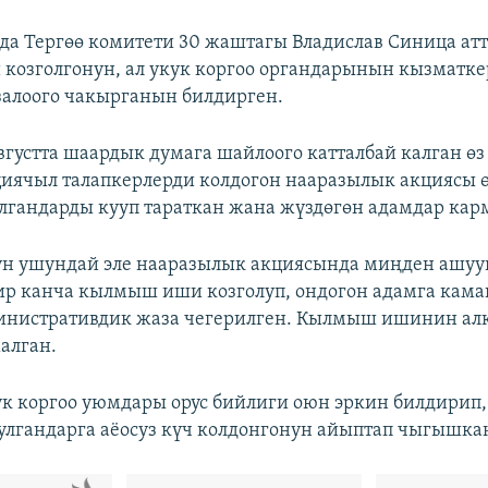
а Тергөө комитети 30 жаштагы Владислав Синица ат
козголгонун, ал укук коргоо органдарынын кызматк
алоого чакырганын билдирген.
вгустта шаардык думага шайлоого катталбай калган ө
иячыл талапкерлерди колдогон нааразылык акциясы ө
лгандарды кууп тараткан жана жүздөгөн адамдар кар
ун ушундай эле нааразылык акциясында миңден ашуу
ир канча кылмыш иши козголуп, ондогон адамга кама
министративдик жаза чегерилген. Кылмыш ишинин ал
алган.
ук коргоо уюмдары орус бийлиги оюн эркин билдирип,
лгандарга аёосуз күч колдонгонун айыптап чыгышка