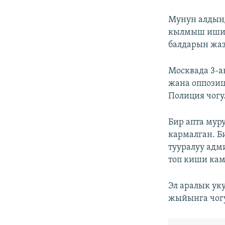
Мунун алдынд
кылмыш иши 
балдарын жаз
Москвада 3-а
жана оппозиц
Полиция чогу
Бир апта мур
кармалган. Б
тууралуу ад
топ киши кам
Эл аралык ук
жыйынга чогу