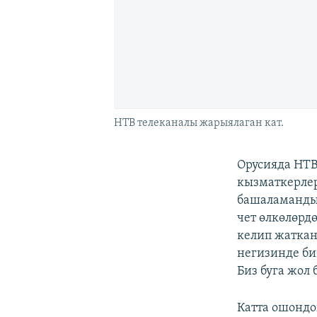
НТВ телеканалы жарыялаган кат.
Орусияда НТВ
кызматкерлер
башаламанды
чет өлкөлөрд
келип жаткан
негизинде би
Биз буга жол
Катта ошондой