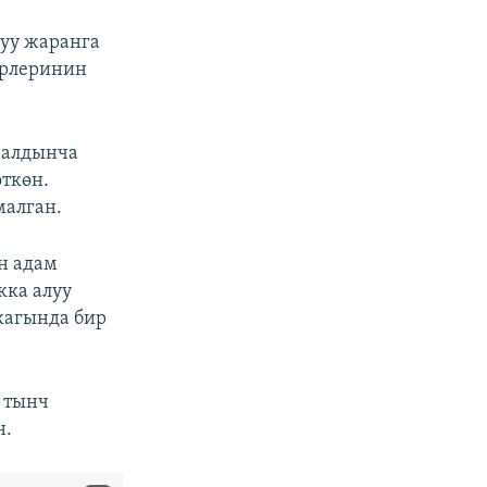
туу жаранга
ерлеринин
з алдынча
ткөн.
малган.
н адам
кка алуу
кагында бир
 тынч
н.