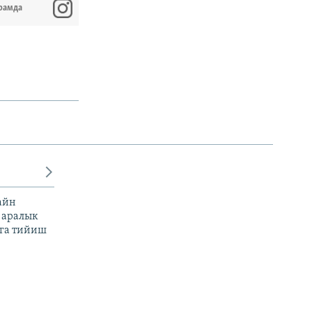
рамда
айн
 аралык
га тийиш