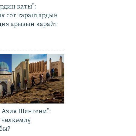
рдин каты":
к сот тараптардын
ция арызын карайт
р Азия Шенгени":
 чөлкөмдү
бы?