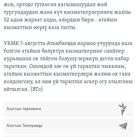
жок, ортодо тутанган кагылышуудан жай
тургундардан жана күч кызматкерлеринен жалпы
52 адам жараат алды, алардын бири - атайын
кызматтын өкүлү каза тапты.
УКМК 7-августта Атамбаевди кармоо учурунда каза
болгон атайын бөлүктүн кызматкерине снайпер
куралынан ок тийген болушу мүмкүн деген кабар
тараткан. Ошондой эле ок үй тараптан чыкканы,
атайын кызматтын кызматкерлери желим ок гана
колдонгону, ал эми үй тараптан аскер огу атылганы
айтылган. (BTo)
Азаттык тиркемеси
Азаттык Телеграмда