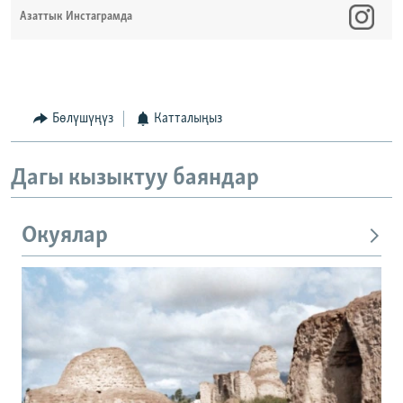
Азаттык Инстаграмда
Бөлүшүңүз
Катталыңыз
Дагы кызыктуу баяндар
Окуялар