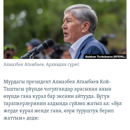
ОНЛАЙН ШЕРИНЕ
ЭЖЕ-СИҢДИЛЕР
АЗАТТЫК+
ЫҢГАЙСЫЗ СУРООЛОР
ЭЕ/АРнун бардык сайттары
Алмазбек Атамбаев. Архивдик сүрөт.
Мурдагы президент Алмазбек Атамбаев Кой-
Таштагы үйүндө чогулгандар арасынан анын
өзүндө гана курал бар экенин айтууда. Бүгүн
тарапкерлеринин алдында сүйлөп жатып ал: «Бул
жерде курал менде гана, өзүм туруштук берип
жаттым» деди: