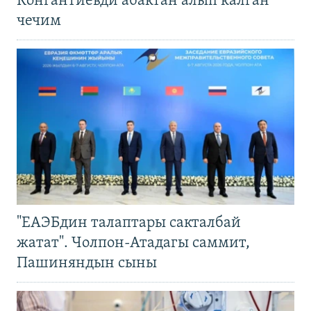
Конгантиевди абактан алып калган
чечим
"ЕАЭБдин талаптары сакталбай
жатат". Чолпон-Атадагы саммит,
Пашиняндын сыны