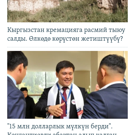
Кыргызстан кремацияга расмий тыюу
салды. Өлкөдө көрүстөн жетиштүүбү?
"15 млн долларлык мүлкүн берди".