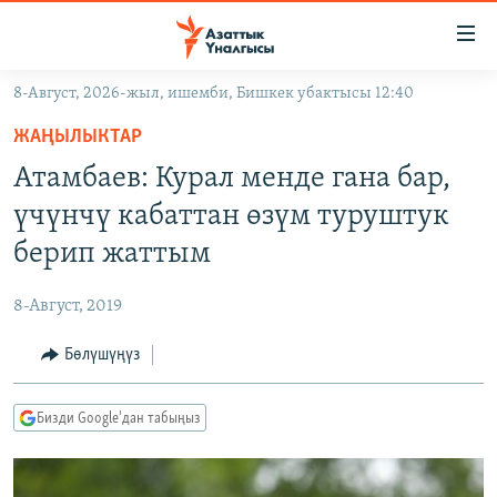
Линктер
Мазмунга
өтүңүз
8-Август, 2026-жыл, ишемби, Бишкек убактысы 12:40
Навигацияга
ЖАҢЫЛЫКТАР
өтүңүз
ЖАҢЫЛЫКТАР
КЫРГЫЗСТАН
Издөөгө
Атамбаев: Курал менде гана бар,
салыңыз
ДҮЙНӨ
КЫРГЫЗСТАН
үчүнчү кабаттан өзүм туруштук
УКРАИНА
САЯСАТ
ДҮЙНӨ
берип жаттым
АТАЙЫН ИЛИКТӨӨ
ЭКОНОМИКА
БОРБОР АЗИЯ
8-Август, 2019
ТВ ПРОГРАММАЛАР
МАДАНИЯТ
Бөлүшүңүз
ПОДКАСТ
БҮГҮН АЗАТТЫКТА
ӨЗГӨЧӨ ПИКИР
ЭКСПЕРТТЕР ТАЛДАЙТ
Бизди Google'дан табыңыз
БИЗ ЖАНА ДҮЙНӨ
Русский
ДАНИСТЕ