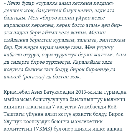
- Кечээ булар «суракка алып кеткени келдик»
дешкен жок, бандиттей болуп келип, элди ата
баштады. Мен «бирөө менин үйүмө келсе
каршылык көрсөтөм, керек болсо атам» деп бир-
эки айдан бери айтып келе жатам. Менин
сыйлыкка берилген куралым, тапанча, винтовкам
бар. Бул жерде курал менде гана. Мен үчүнчү
кабатта отуруп, өзүм туруштук берип жаттым. Аны
да силерге бирөө түртпөсүн. Карапайым элде
колунда балким таш болду, бирок бирөөндө да
ачакей (рогатка) да болгон жок.
Кримтөбөл Азиз Батукаевдин 2013-жылы түрмөдөн
мыйзамсыз бошотулушуна байланыштуу кылмыш
ишинин алкагында 7-августта Атамбаевди Кой-
Таштагы үйүнөн алып кетүү аракети болду. Бирок
Улуттук коопсуздук боюнча мамлекеттик
комитеттин (УКМК) бул операциясы ишке ашкан