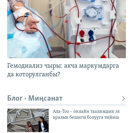
Гемодиализ чыры: акча маркумдарга
да которулганбы?
Блог - Миңсанат
Ала-Тоо – онлайн таалимдин эл
аралык бешиги болууга тийиш