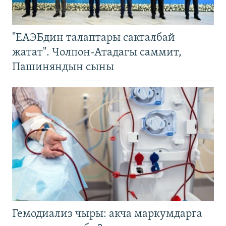
"ЕАЭБдин талаптары сакталбай
жатат". Чолпон-Атадагы саммит,
Пашиняндын сыны
Гемодиализ чыры: акча маркумдарга