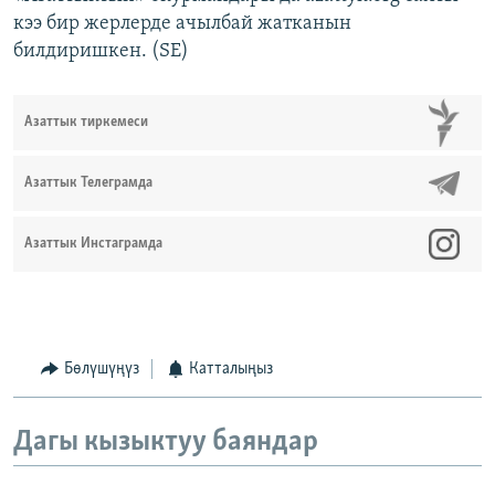
кээ бир жерлерде ачылбай жатканын
билдиришкен. (SE)
Азаттык тиркемеси
Азаттык Телеграмда
Азаттык Инстаграмда
Бөлүшүңүз
Катталыңыз
Дагы кызыктуу баяндар