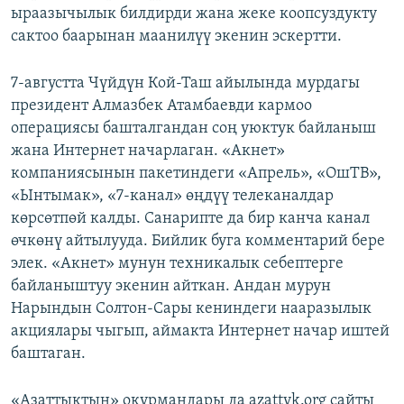
ыраазычылык билдирди жана жеке коопсуздукту
сактоо баарынан маанилүү экенин эскертти.
7-августта Чүйдүн Кой-Таш айылында мурдагы
президент Алмазбек Атамбаевди кармоо
операциясы башталгандан соң уюктук байланыш
жана Интернет начарлаган. «Акнет»
компаниясынын пакетиндеги «Апрель», «ОшТВ»,
«Ынтымак», «7-канал» өңдүү телеканалдар
көрсөтпөй калды. Санарипте да бир канча канал
өчкөнү айтылууда. Бийлик буга комментарий бере
элек. «Акнет» мунун техникалык себептерге
байланыштуу экенин айткан. Андан мурун
Нарындын Солтон-Сары кениндеги нааразылык
акциялары чыгып, аймакта Интернет начар иштей
баштаган.
«Азаттыктын» окурмандары да azattyk.org сайты