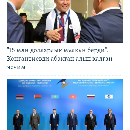
"15 млн долларлык мүлкүн берди".
Конгантиевди абактан алып калган
чечим