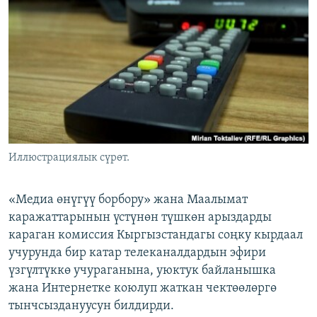
ОНЛАЙН ШЕРИНЕ
ЭЖЕ-СИҢДИЛЕР
АЗАТТЫК+
ЫҢГАЙСЫЗ СУРООЛОР
ЭЕ/АРнун бардык сайттары
Иллюстрациялык сүрөт.
«Медиа өнүгүү борбору» жана Маалымат
каражаттарынын үстүнөн түшкөн арыздарды
караган комиссия Кыргызстандагы соңку кырдаал
учурунда бир катар телеканалдардын эфири
үзгүлтүккө учураганына, уюктук байланышка
жана Интернетке коюлуп жаткан чектөөлөргө
тынчсыздануусун билдирди.