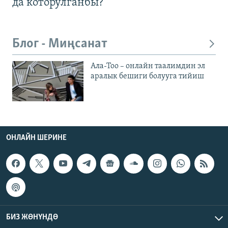
да которулганбы?
Блог - Миңсанат
Ала-Тоо – онлайн таалимдин эл
аралык бешиги болууга тийиш
ОНЛАЙН ШЕРИНЕ
БИЗ ЖӨНҮНДӨ