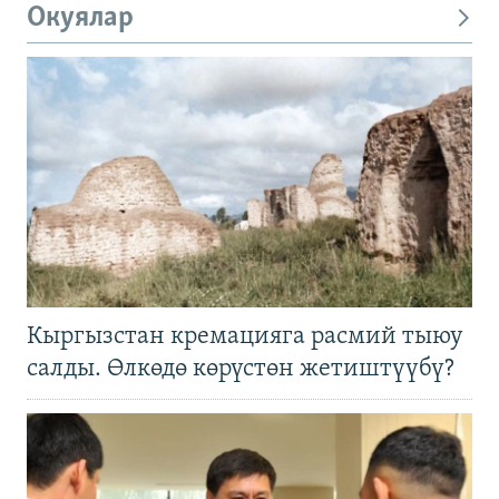
Окуялар
Кыргызстан кремацияга расмий тыюу
салды. Өлкөдө көрүстөн жетиштүүбү?