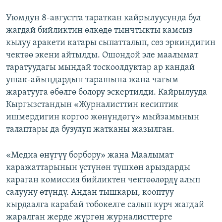
Уюмдун 8-августта тараткан кайрылуусунда бул
жагдай бийликтин өлкөдө тынчтыкты камсыз
кылуу аракети катары сыпатталып, сөз эркиндигин
чектөө экени айтылды. Ошондой эле маалымат
таратуудагы мындай тоскоолдуктар ар кандай
ушак-айыңдардын тарашына жана чагым
жаратууга өбөлгө болору эскертилди. Кайрылууда
Кыргызстандын «Журналисттин кесиптик
ишмердигин коргоо жөнүндөгү» мыйзамынын
талаптары да бузулуп жатканы жазылган.
«Медиа өнүгүү борбору» жана Маалымат
каражаттарынын үстүнөн түшкөн арыздарды
караган комиссия бийликтен чектөөлөрдү алып
салууну өтүндү. Андан тышкары, кооптуу
кырдаалга карабай тобокелге салып курч жагдай
жаралган жерде жүргөн журналисттерге