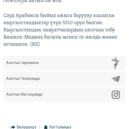
себептери айтылган жок.
Сауд Арабиясы быйыл ажыга барууну каалаган
кыргызстандыктар үчүн 5510 орун бөлгөн.
Кыргызстандык зыяратчылардын алгачкы тобу
Бишкек-Медина багыты менен 16-июлда жөнөп
кетишкен. (КЕ)
Азаттык тиркемеси
Азаттык Телеграмда
Азаттык Инстаграмда
Бөлүшүңүз
Катталыңыз