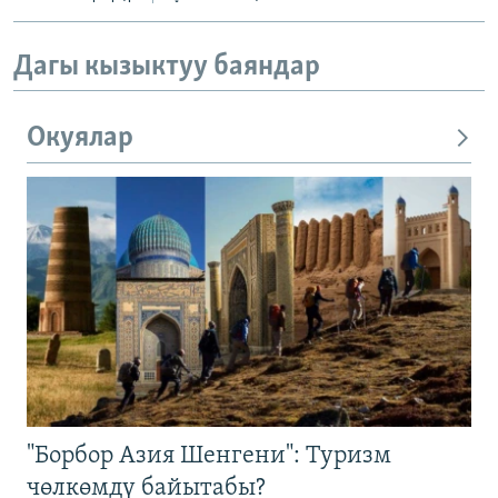
Дагы кызыктуу баяндар
Окуялар
"Борбор Азия Шенгени": Туризм
чөлкөмдү байытабы?