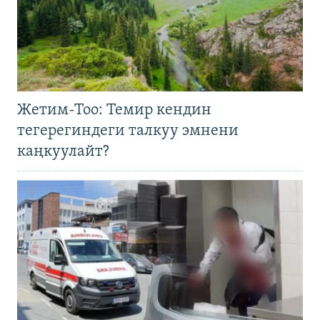
Жетим-Тоо: Темир кендин
тегерегиндеги талкуу эмнени
каңкуулайт?