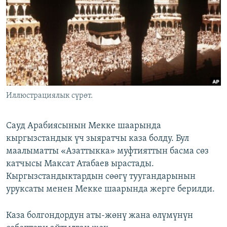
ОНЛАЙН ШЕРИНЕ
ЭЖЕ-СИҢДИЛЕР
АЗАТТЫК+
ЫҢГАЙСЫЗ СУРООЛОР
ЭЕ/АРнун бардык сайттары
Иллюстрациялык сүрөт.
Сауд Арабиясынын Мекке шаарында
кыргызстандык үч зыяратчы каза болду. Бул
маалыматты «Азаттыкка» муфтияттын басма сөз
катчысы Максат Атабаев ырастады.
Кыргызстандыктардын сөөгү туугандарынын
уруксаты менен Мекке шаарында жерге берилди.
Каза болгондордун аты-жөнү жана өлүмүнүн