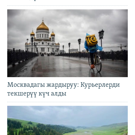
Москвадагы жардыруу: Курьерлерди
текшерүү күч алды