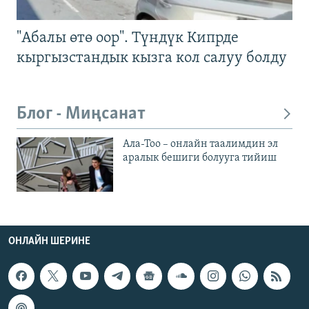
"Абалы өтө оор". Түндүк Кипрде
кыргызстандык кызга кол салуу болду
Блог - Миңсанат
Ала-Тоо – онлайн таалимдин эл
аралык бешиги болууга тийиш
ОНЛАЙН ШЕРИНЕ