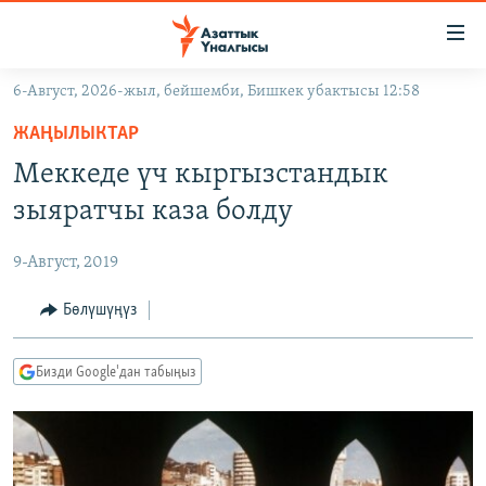
Линктер
Мазмунга
өтүңүз
6-Август, 2026-жыл, бейшемби, Бишкек убактысы 12:58
Навигацияга
ЖАҢЫЛЫКТАР
өтүңүз
ЖАҢЫЛЫКТАР
КЫРГЫЗСТАН
Издөөгө
Меккеде үч кыргызстандык
салыңыз
ДҮЙНӨ
КЫРГЫЗСТАН
зыяратчы каза болду
УКРАИНА
САЯСАТ
ДҮЙНӨ
9-Август, 2019
АТАЙЫН ИЛИКТӨӨ
ЭКОНОМИКА
БОРБОР АЗИЯ
ТВ ПРОГРАММАЛАР
Бөлүшүңүз
МАДАНИЯТ
ПОДКАСТ
БҮГҮН АЗАТТЫКТА
Бизди Google'дан табыңыз
ӨЗГӨЧӨ ПИКИР
ЭКСПЕРТТЕР ТАЛДАЙТ
БИЗ ЖАНА ДҮЙНӨ
Русский
ДАНИСТЕ