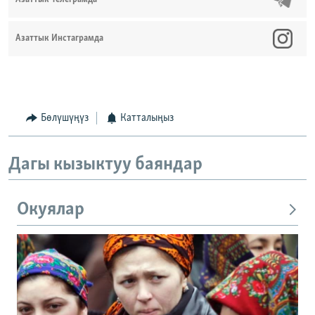
Азаттык Инстаграмда
Бөлүшүңүз
Катталыңыз
Дагы кызыктуу баяндар
Окуялар