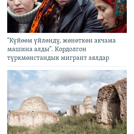
"Күйөөм үйлөндү, жөнөткөн акчама
машина алды". Кордолгон
түркмөнстандык мигрант аялдар