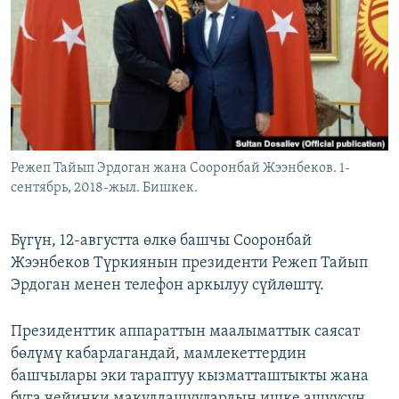
ОНЛАЙН ШЕРИНЕ
ЭЖЕ-СИҢДИЛЕР
АЗАТТЫК+
ЫҢГАЙСЫЗ СУРООЛОР
ЭЕ/АРнун бардык сайттары
Режеп Тайып Эрдоган жана Сооронбай Жээнбеков. 1-
сентябрь, 2018-жыл. Бишкек.
Бүгүн, 12-августта өлкө башчы Сооронбай
Жээнбеков Түркиянын президенти Режеп Тайып
Эрдоган менен телефон аркылуу сүйлөштү.
Президенттик аппараттын маалыматтык саясат
бөлүмү кабарлагандай, мамлекеттердин
башчылары эки тараптуу кызматташтыкты жана
буга чейинки макулдашуулардын ишке ашуусун