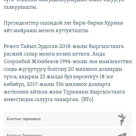
талкуулашты.
Президенттер ошондой эле бири-бирин Курман
айт майрамы менен куттукташты.
Режеп Тайып Эрдоган 2018-жылы Кыргызстанга
расмий сапар менен келип кеткен. Анда
Сооронбай Жээнбеков 1994-жылы эки мамлекеттин
соода жүгүртүүсү болгону 20 миллион долларды
түзсө, акыркы 23 жылда бул көрсөткүч 18 эсе
көбөйүп, 2017-жылы 356 миллион долларга
жеткенин айткан жана Түркияны Кыргызстанга
инвестиция салууга чакырган. (BTo)
Азаттык тиркемеси
Азаттык Телеграмда