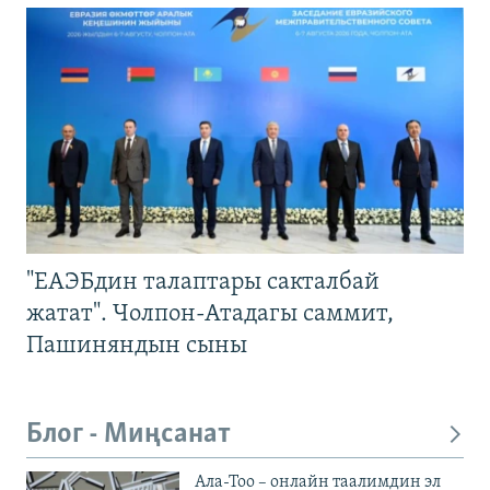
"ЕАЭБдин талаптары сакталбай
жатат". Чолпон-Атадагы саммит,
Пашиняндын сыны
Блог - Миңсанат
Ала-Тоо – онлайн таалимдин эл