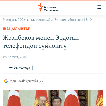
Линктер
Мазмунга
өтүңүз
9-Август, 2026-жыл, жекшемби, Бишкек убактысы 15:10
Навигацияга
ЖАҢЫЛЫКТАР
өтүңүз
ЖАҢЫЛЫКТАР
КЫРГЫЗСТАН
Издөөгө
Жээнбеков менен Эрдоган
салыңыз
ДҮЙНӨ
КЫРГЫЗСТАН
телефондон сүйлөштү
УКРАИНА
САЯСАТ
ДҮЙНӨ
12-Август, 2019
АТАЙЫН ИЛИКТӨӨ
ЭКОНОМИКА
БОРБОР АЗИЯ
ТВ ПРОГРАММАЛАР
Бөлүшүңүз
МАДАНИЯТ
ПОДКАСТ
БҮГҮН АЗАТТЫКТА
Бизди Google'дан табыңыз
ӨЗГӨЧӨ ПИКИР
ЭКСПЕРТТЕР ТАЛДАЙТ
БИЗ ЖАНА ДҮЙНӨ
Русский
ДАНИСТЕ