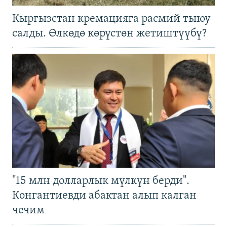
Кыргызстан кремацияга расмий тыюу
салды. Өлкөдө көрүстөн жетиштүүбү?
"15 млн долларлык мүлкүн берди".
Конгантиевди абактан алып калган
чечим