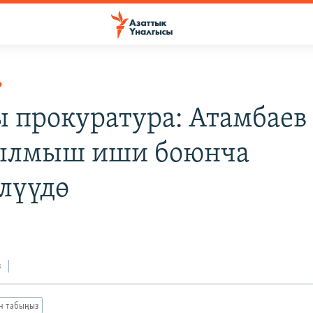
Р
 прокуратура: Атамбаев
ылмыш иши боюнча
лүүдө
з
ан табыңыз