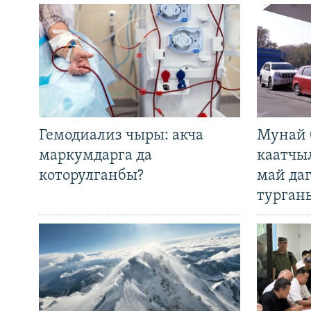
Гемодиализ чыры: акча
Мунай 
маркумдарга да
каатчы
которулганбы?
май да
турган