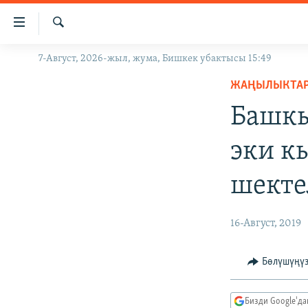
Линктер
Мазмунга
өтүңүз
Издөө
7-Август, 2026-жыл, жума, Бишкек убактысы 15:49
ЖАҢЫЛЫКТАР
Навигацияга
өтүңүз
ЖАҢЫЛЫКТА
КЫРГЫЗСТАН
Издөөгө
Башкы
ДҮЙНӨ
КЫРГЫЗСТАН
салыңыз
УКРАИНА
САЯСАТ
ДҮЙНӨ
эки к
АТАЙЫН ИЛИКТӨӨ
ЭКОНОМИКА
БОРБОР АЗИЯ
шекте
ТВ ПРОГРАММАЛАР
МАДАНИЯТ
ПОДКАСТ
БҮГҮН АЗАТТЫКТА
16-Август, 2019
ӨЗГӨЧӨ ПИКИР
ЭКСПЕРТТЕР ТАЛДАЙТ
БИЗ ЖАНА ДҮЙНӨ
Бөлүшүңү
ДАНИСТЕ
Бизди Google'д