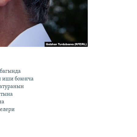
абагында
ш иши боюнча
ратуранын
атына
на
нелери