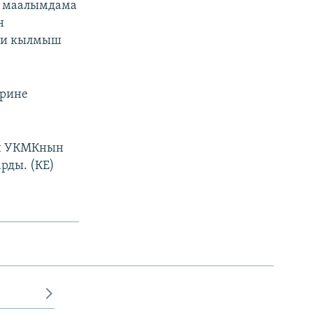
а маалымдама
н
эки кылмыш
ерине
сын УКМКнын
рды. (КЕ)