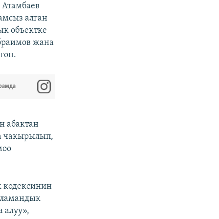
 Атамбаев
амсыз алган
ык объектке
браимов жана
гөн.
рамда
н абактан
а чакырылып,
моо
к кодексинин
шаламандык
 алуу»,