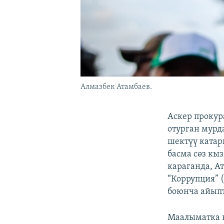
Алмазбек Атамбаев.
Аскер прокур
отурган мурд
шектүү катар
басма сөз к
караганда, 
“Коррупция” 
боюнча айыпт
Маалыматка 