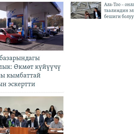
Ала-Тоо – онл
таалимдин эл
бешиги болуу
базарындагы
лык: Өкмөт күйүүчү
гы кымбаттай
ын эскертти