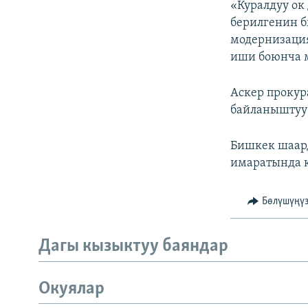
«Куралдуу о
берилгенин б
модернизаци
иши боюнча 
Аскер прокур
байланыштуу
Бишкек шаард
имаратында к
Бөлүшүңү
Дагы кызыктуу баяндар
Окуялар