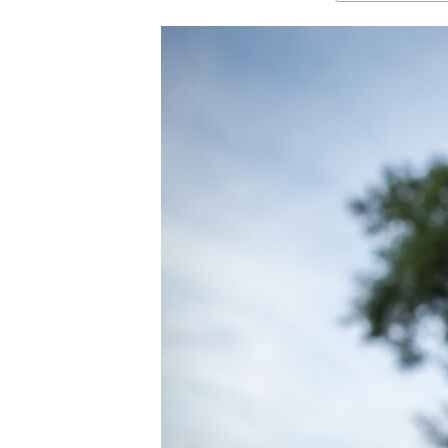
ЭЖЕ-СИҢДИЛЕР
АЗАТТЫК+
ЫҢГАЙСЫЗ СУРООЛОР