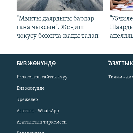
"Мыкты даярдыгы барлар
"75чиле
гана чыксын". Жеңиш
Шаарды
чокусу боюнча жаңы талап
апелля
БИЗ ЖӨНҮНДӨ
"АЗАТТЫ
Блоктолгон сайтты ачуу
Тилим - ди
Биз жөнүндө
Русский
Эрежелер
Азаттык - WhatsApp
ОНЛАЙН ШЕРИНЕ
Азаттыктын тиркемеси