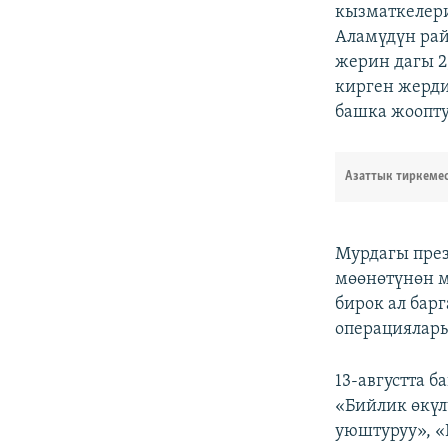
кызматкелер
Аламүдүн ра
жерин дагы 2
кирген жерд
башка жоопту
Азаттык тиркеме
Мурдагы през
мөөнөтүнөн м
бирок ал бар
операциялары
13-августта 
«Бийлик өкүл
уюштуруу», «