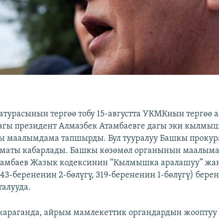
атурасынын тергөө тобу 15-августта УКМКнын тергөө 
агы президент Алмазбек Атамбаевге дагы эки кылмы
ы маалымдама тапшырды. Бул тууралуу Башкы проку
ызматы кабарлады. Башкы көзөмөл органынын маалым
Атамбаев Жазык кодексинин “Кылмышка аралашуу” жа
(43-берененин 2-бөлүгү, 319-берененин 1-бөлүгү) бере
алууда.
караганда, айрым мамлекеттик органдардын жооптуу