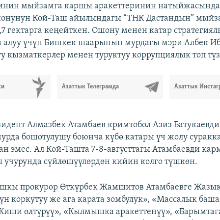
инин мыйзамга каршы аракеттеринин натыйжасында
йонунун Кой-Таш айылындагы “ТНК Дастандын” мыйз
,7 гектарга кеңейткен. Ошону менен катар стратегиял
и алуу үчүн Бишкек шаарынын мурдагы мэри Албек И
у кызматкерлер менен туруктуу коррупциялык топ түз
си
Азаттык Телеграмда
Азаттык Инстаг
идент Алмазбек Атамбаев кримтөбөл Азиз Батукаевди
урда бошотулушу боюнча күбө катары үч жолу суракк
ган эмес. Ал Кой-Ташта 7-8-августтагы Атамбаевди кар
 учурунда сүйлөшүүлөрдөн кийин колго түшкөн.
башкы прокурор Өткүрбек Жамшитов Атамбаевге Жазы
үн коркутуу же ага карата зомбулук», «Массалык ба
Киши өлтүрүү», «Кылмышка аракеттенүү», «Барымтага