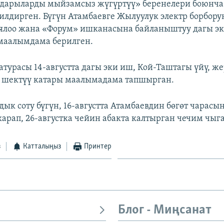
к дарыларды мыйзамсыз жүгүртүү» беренелери боюнч
илдирген. Бүгүн Атамбаевге Жылуулук электр борбору
ялоо жана «Форум» ишканасына байланыштуу дагы 
маалымдама берилген.
атурасы 14-августта дагы эки иш, Кой-Таштагы үйү, ж
 шектүү катары маалымадама тапшырган.
ык соту бүгүн, 16-августта Атамбаевдин бөгөт чара
арап, 26-августка чейин абакта калтырган чечим чыга
з
Катталыңыз
Принтер
Блог - Миңсанат