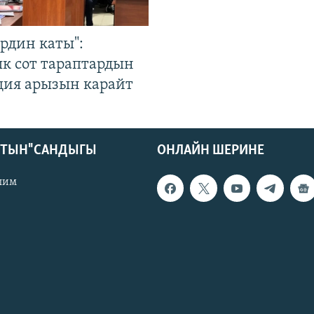
рдин каты":
к сот тараптардын
ция арызын карайт
КТЫН" САНДЫГЫ
ОНЛАЙН ШЕРИНЕ
лим