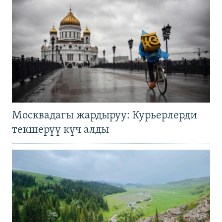
Москвадагы жардыруу: Курьерлерди
текшерүү күч алды