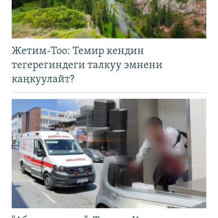
Жетим-Тоо: Темир кендин
тегерегиндеги талкуу эмнени
каңкуулайт?