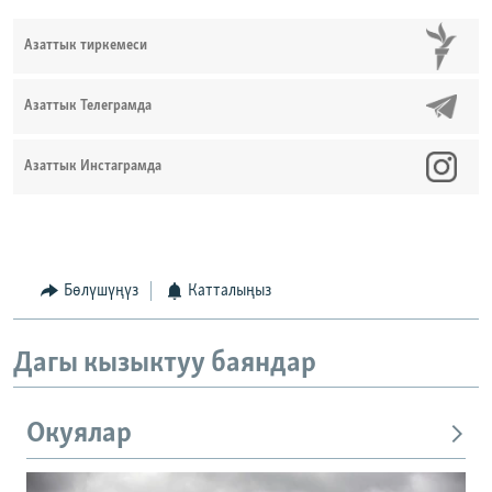
Азаттык тиркемеси
Азаттык Телеграмда
Азаттык Инстаграмда
Бөлүшүңүз
Катталыңыз
Дагы кызыктуу баяндар
Окуялар