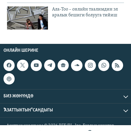
Ала-Тоо – онлайн таалимдин эл
аралык бешиги болууга тийиш
ОНЛАЙН ШЕРИНЕ
БИЗ ЖӨНҮНДӨ
"АЗАТТЫКТЫН" САНДЫГЫ
Азаттык үналгысы © 2026 RFE/RL, Inc. Бардык укуктар