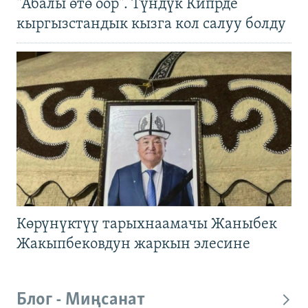
"Абалы өтө оор". Түндүк Кипрде
кыргызстандык кызга кол салуу болду
Көрүнүктүү тарыхнаамачы Жаныбек
Жакыпбековдун жаркын элесине
Блог - Миңсанат