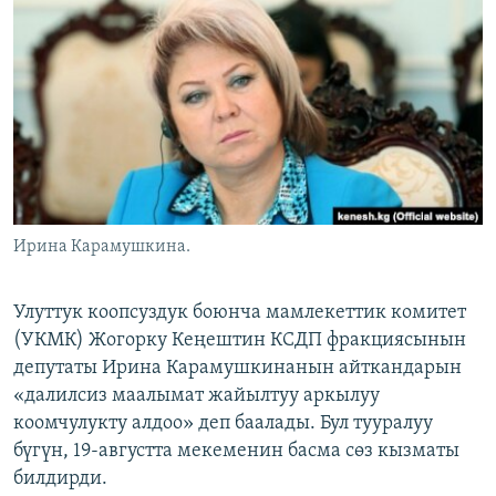
ОНЛАЙН ШЕРИНЕ
ЭЖЕ-СИҢДИЛЕР
АЗАТТЫК+
ЫҢГАЙСЫЗ СУРООЛОР
ЭЕ/АРнун бардык сайттары
Ирина Карамушкина.
Улуттук коопсуздук боюнча мамлекеттик комитет
(УКМК) Жогорку Кеңештин КСДП фракциясынын
депутаты Ирина Карамушкинанын айткандарын
«далилсиз маалымат жайылтуу аркылуу
коомчулукту алдоо» деп баалады. Бул тууралуу
бүгүн, 19-августта мекеменин басма сөз кызматы
билдирди.