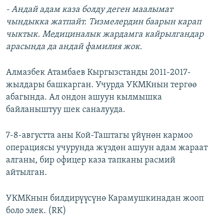
- Андай адам каза болду деген маалымат
чындыкка жатпайт. Тизмелердин баарын карап
чыктык. Медициналык жардамга кайрылгандар
арасында да андай фамилия жок.
Алмазбек Атамбаев Кыргызстанды 2011-2017-
жылдары башкарган. Учурда УКМКнын тергөө
абагында. Ал ондон ашуун кылмышка
байланыштуу шек саналууда.
7-8-августта аны Кой-Таштагы үйүнөн кармоо
операциясы учурунда жүздөн ашуун адам жараат
алганы, бир офицер каза тапканы расмий
айтылган.
УКМКнын билдирүүсүнө Карамушкинадан жооп
боло элек. (RK)