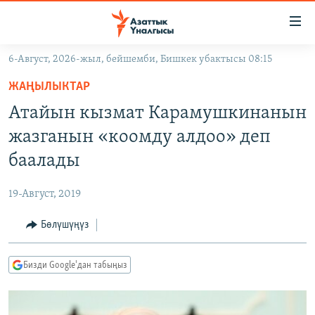
Линктер
Мазмунга
өтүңүз
6-Август, 2026-жыл, бейшемби, Бишкек убактысы 08:15
Навигацияга
ЖАҢЫЛЫКТАР
өтүңүз
ЖАҢЫЛЫКТАР
КЫРГЫЗСТАН
Издөөгө
Атайын кызмат Карамушкинанын
салыңыз
ДҮЙНӨ
КЫРГЫЗСТАН
жазганын «коомду алдоо» деп
УКРАИНА
САЯСАТ
ДҮЙНӨ
баалады
АТАЙЫН ИЛИКТӨӨ
ЭКОНОМИКА
БОРБОР АЗИЯ
19-Август, 2019
ТВ ПРОГРАММАЛАР
МАДАНИЯТ
Бөлүшүңүз
ПОДКАСТ
БҮГҮН АЗАТТЫКТА
ӨЗГӨЧӨ ПИКИР
ЭКСПЕРТТЕР ТАЛДАЙТ
Бизди Google'дан табыңыз
БИЗ ЖАНА ДҮЙНӨ
Русский
ДАНИСТЕ