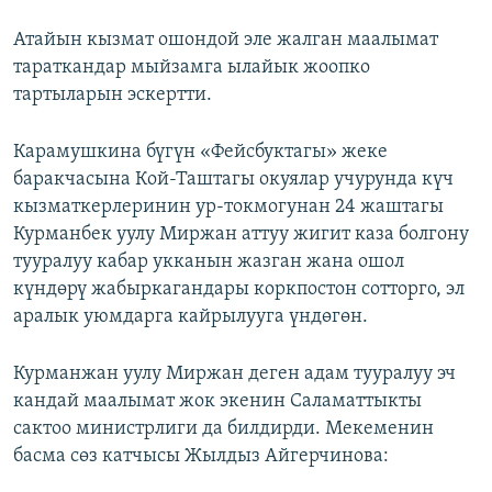
Атайын кызмат ошондой эле жалган маалымат
тараткандар мыйзамга ылайык жоопко
тартыларын эскертти.
Карамушкина бүгүн «Фейсбуктагы» жеке
баракчасына Кой-Таштагы окуялар учурунда күч
кызматкерлеринин ур-токмогунан 24 жаштагы
Курманбек уулу Миржан аттуу жигит каза болгону
тууралуу кабар укканын жазган жана ошол
күндөрү жабыркагандары коркпостон сотторго, эл
аралык уюмдарга кайрылууга үндөгөн.
Курманжан уулу Миржан деген адам тууралуу эч
кандай маалымат жок экенин Саламаттыкты
сактоо министрлиги да билдирди. Мекеменин
басма сөз катчысы Жылдыз Айгерчинова: