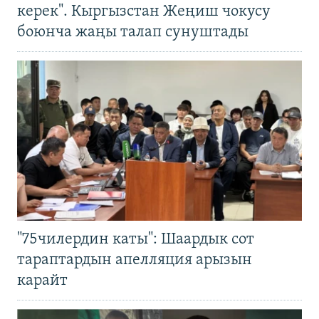
керек". Кыргызстан Жеңиш чокусу
боюнча жаңы талап сунуштады
"75чилердин каты": Шаардык сот
тараптардын апелляция арызын
карайт