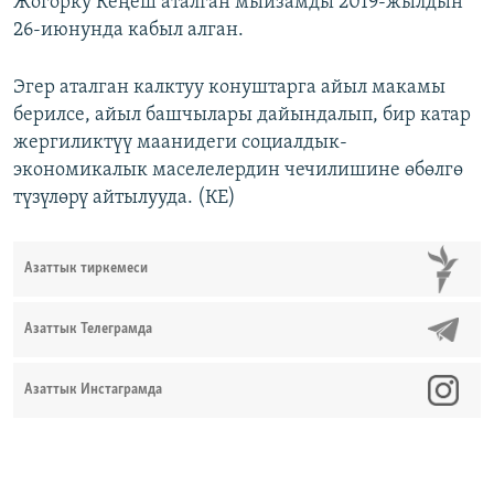
Жогорку Кеңеш аталган мыйзамды 2019-жылдын
26-июнунда кабыл алган.
Эгер аталган калктуу конуштарга айыл макамы
берилсе, айыл башчылары дайындалып, бир катар
жергиликтүү маанидеги социалдык-
экономикалык маселелердин чечилишине өбөлгө
түзүлөрү айтылууда. (КЕ)
Азаттык тиркемеси
Азаттык Телеграмда
Азаттык Инстаграмда