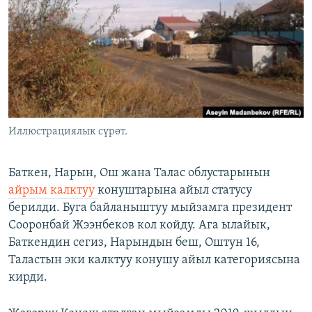
ОНЛАЙН ШЕРИНЕ
ЭЖЕ-СИҢДИЛЕР
АЗАТТЫК+
ЫҢГАЙСЫЗ СУРООЛОР
ЭЕ/АРнун бардык сайттары
Иллюстрациялык сүрөт.
Баткен, Нарын, Ош жана Талас облустарынын
айрым калктуу
конуштарына айыл статусу
берилди. Буга байланыштуу мыйзамга президент
Сооронбай Жээнбеков кол койду. Ага ылайык,
Баткендин сегиз, Нарындын беш, Оштун 16,
Таластын эки калктуу конушу айыл категориясына
кирди.