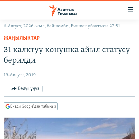
Линктер
Мазмунга
өтүңүз
6-Август, 2026-жыл, бейшемби, Бишкек убактысы 22:51
Навигацияга
ЖАҢЫЛЫКТАР
өтүңүз
ЖАҢЫЛЫКТАР
КЫРГЫЗСТАН
Издөөгө
31 калктуу конушка айыл статусу
салыңыз
ДҮЙНӨ
КЫРГЫЗСТАН
берилди
УКРАИНА
САЯСАТ
ДҮЙНӨ
19-Август, 2019
АТАЙЫН ИЛИКТӨӨ
ЭКОНОМИКА
БОРБОР АЗИЯ
ТВ ПРОГРАММАЛАР
Бөлүшүңүз
МАДАНИЯТ
ПОДКАСТ
БҮГҮН АЗАТТЫКТА
Бизди Google'дан табыңыз
ӨЗГӨЧӨ ПИКИР
ЭКСПЕРТТЕР ТАЛДАЙТ
БИЗ ЖАНА ДҮЙНӨ
Русский
ДАНИСТЕ