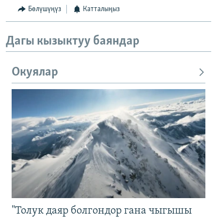
Бөлүшүңүз
Катталыңыз
Дагы кызыктуу баяндар
Окуялар
"Толук даяр болгондор гана чыгышы