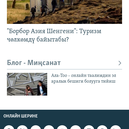
"Борбор Азия Шенгени": Туризм
чөлкөмдү байытабы?
Блог - Миңсанат
Ала-Тоо – онлайн таалимдин эл
аралык бешиги болууга тийиш
ОНЛАЙН ШЕРИНЕ