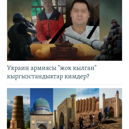
Украин армиясы "жок кылган"
кыргызстандыктар кимдер?