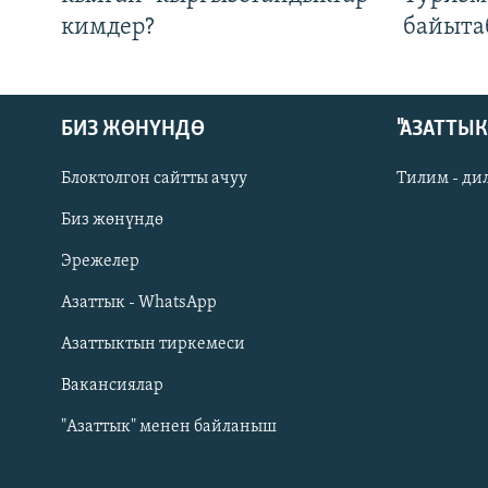
кимдер?
байыта
БИЗ ЖӨНҮНДӨ
"АЗАТТЫ
Блоктолгон сайтты ачуу
Тилим - ди
Биз жөнүндө
Русский
Эрежелер
Азаттык - WhatsApp
ОНЛАЙН ШЕРИНЕ
Азаттыктын тиркемеси
Вакансиялар
"Азаттык" менен байланыш
ЭЕ/АРнун бардык сайттары