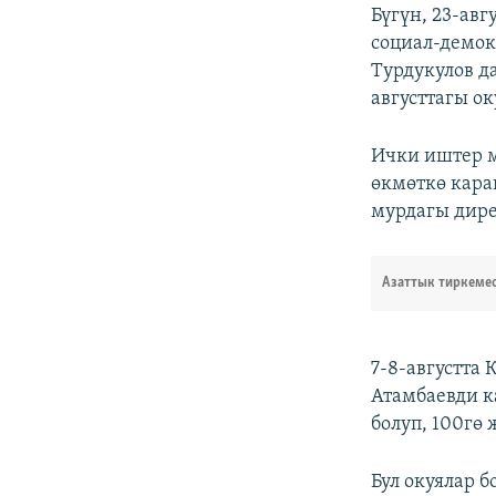
Бүгүн, 23-ав
социал-демо
Турдукулов д
августтагы о
Ички иштер м
өкмөткө кара
мурдагы дире
Азаттык тиркеме
7-8-августта
Атамбаевди 
болуп, 100гө
Бул окуялар 