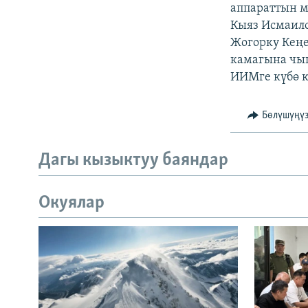
аппараттын 
Кыяз Исмаило
Жогорку Кеңе
камагына чы
ИИМге күбө к
Бөлүшүңү
Дагы кызыктуу баяндар
Окуялар