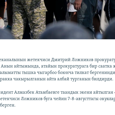
леканалынын жетекчиси Дмитрий Ложников прокурату
 Анын айтымында, атайын прокуратурага бир саатка 
аалыматты тышка чыгарбоо боюнча тилкат бергенинд
ракка чакырылганын айта албай турганын билдирди.
идент Алмазбек Атамбаевге таандык экени айтылган
текчиси Ложников буга чейин 7-8-августтагы окуяла
берген.