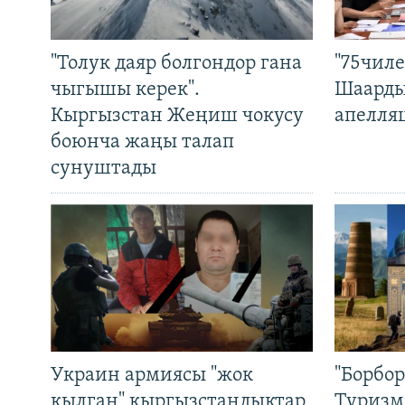
"Толук даяр болгондор гана
"75чиле
чыгышы керек".
Шаарды
Кыргызстан Жеңиш чокусу
апелля
боюнча жаңы талап
сунуштады
Украин армиясы "жок
"Борбо
кылган" кыргызстандыктар
Туризм