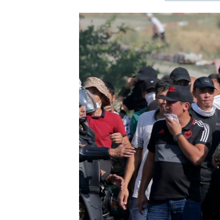
ЭЖЕ-СИҢДИЛЕР
АЗАТТЫК+
ЫҢГАЙСЫЗ СУРООЛОР