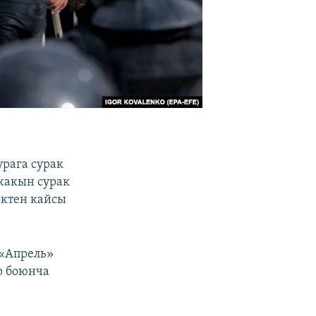
рага сурак
жакын сурак
иктен кайсы
 «Апрель»
р боюнча