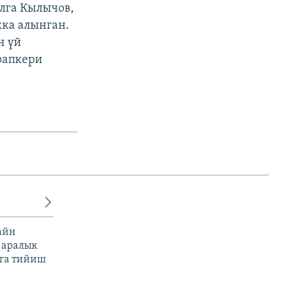
лга Кылычов,
ка алынган.
н үй
рапкери
айн
 аралык
га тийиш