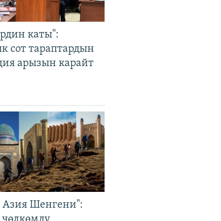
рдин каты":
к сот тараптардын
ция арызын карайт
р Азия Шенгени":
 чөлкөмдү