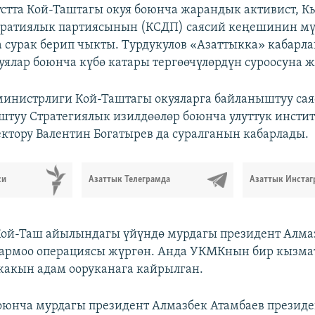
густта Кой-Таштагы окуя боюнча жарандык активист, К
кратиялык партиясынын (КСДП) саясий кеңешинин мү
а сурак берип чыкты. Турдукулов «Азаттыкка» кабарла
куялар боюнча күбө катары тергөөчүлөрдүн суроосуна ж
инистрлиги Кой-Таштагы окуяларга байланыштуу саяс
штуу Стратегиялык изилдөөлөр боюнча улуттук инстит
ктору Валентин Богатырев да суралганын кабарлады.
си
Азаттык Телеграмда
Азаттык Инстаг
 Кой-Таш айылындагы үйүндө мурдагы президент Алма
кармоо операциясы жүргөн. Анда УКМКнын бир кызма
 жакын адам ооруканага кайрылган.
боюнча мурдагы президент Алмазбек Атамбаев презид