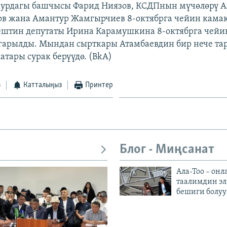
мурдагы башчысы Фарид Ниязов, КСДПнын мүчөлөрү А
в жана Амантур Жамгырчиев 8-октябрга чейин камак
штин депутаты Ирина Карамушкина 8-октябрга чейи
гарылды. Мындан сырткары Атамбаевдин бир нече та
атары сурак берүүдө. (BkA)
з
Катталыңыз
Принтер
Блог - Миңсанат
Ала-Тоо – онл
таалимдин эл
бешиги болуу