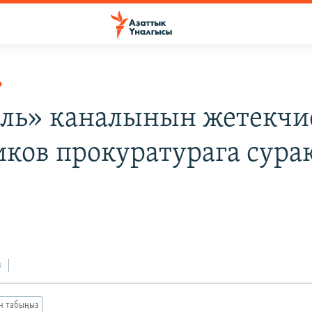
Р
ль» каналынын жетекчи
ков прокуратурага сура
з
ан табыңыз