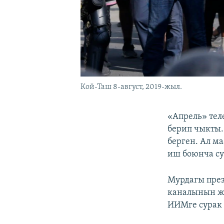
Кой-Таш 8-август, 2019-жыл.
«Апрель» те
берип чыкты.
берген. Ал м
иш боюнча су
Мурдагы през
каналынын же
ИИМге сурак 