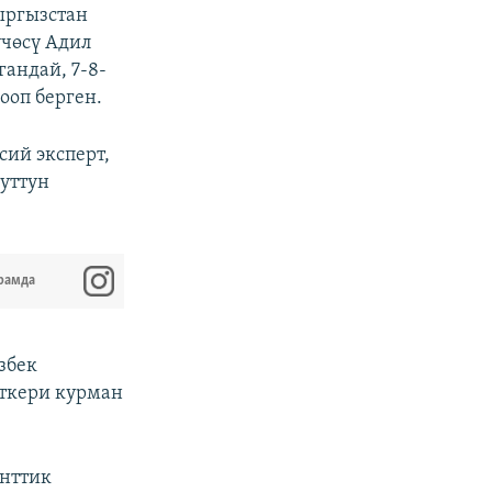
ыргызстан
чөсү Адил
гандай, 7-8-
ооп берген.
ий эксперт,
уттун
рамда
збек
ткери курман
енттик