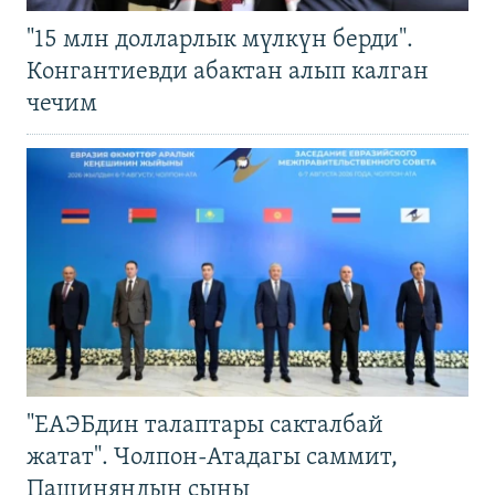
"15 млн долларлык мүлкүн берди".
Конгантиевди абактан алып калган
чечим
"ЕАЭБдин талаптары сакталбай
жатат". Чолпон-Атадагы саммит,
Пашиняндын сыны