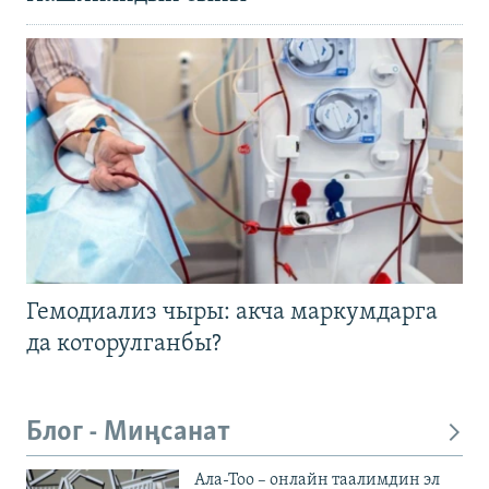
Гемодиализ чыры: акча маркумдарга
да которулганбы?
Блог - Миңсанат
Ала-Тоо – онлайн таалимдин эл