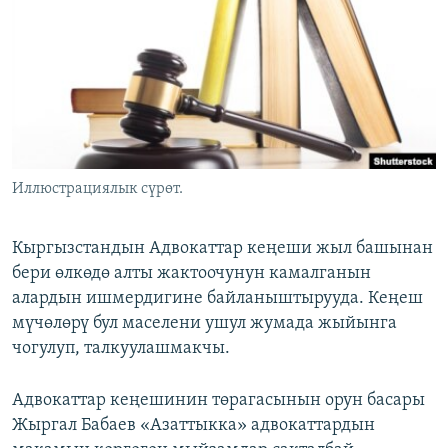
ОНЛАЙН ШЕРИНЕ
ЭЖЕ-СИҢДИЛЕР
АЗАТТЫК+
ЫҢГАЙСЫЗ СУРООЛОР
ЭЕ/АРнун бардык сайттары
Иллюстрациялык сүрөт.
Кыргызстандын Адвокаттар кеңеши жыл башынан
бери өлкөдө алты жактоочунун камалганын
алардын ишмердигине байланыштырууда. Кеңеш
мүчөлөрү бул маселени ушул жумада жыйынга
чогулуп, талкуулашмакчы.
Адвокаттар кеңешинин төрагасынын орун басары
Жыргал Бабаев «Азаттыкка» адвокаттардын