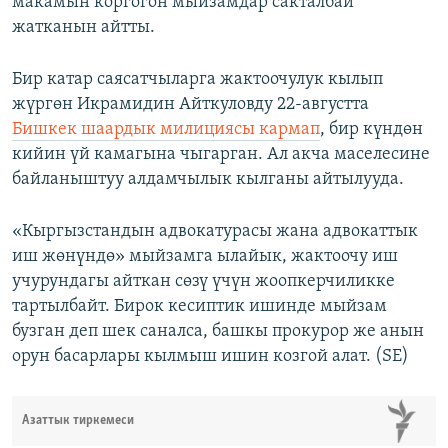
макамын коргогон мыйзамдар сакталбай
жатканын айтты.
Бир катар саясатчыларга жактоочулук кылып
жүргөн Икрамидин Айткуловду 22-августта
Бишкек шаардык милициясы кармап
, бир күндөн
кийин үй камагына чыгарган. Ал акча маселесине
байланыштуу алдамчылык кылганы айтылууда.
«Кыргызстандын адвокатурасы жана адвокаттык
иш жөнүндө» мыйзамга ылайык, жактоочу иш
учурундагы айткан сөзү үчүн жоопкерчиликке
тартылбайт. Бирок кесиптик ишинде мыйзам
бузган деп шек саналса, башкы прокурор же анын
орун басарлары кылмыш ишин козгой алат. (SE)
Азаттык тиркемеси