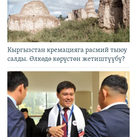
Кыргызстан кремацияга расмий тыюу
салды. Өлкөдө көрүстөн жетиштүүбү?