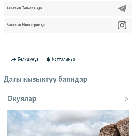
Азаттык Телеграмда
Азаттык Инстаграмда
Бөлүшүңүз
Катталыңыз
Дагы кызыктуу баяндар
Окуялар