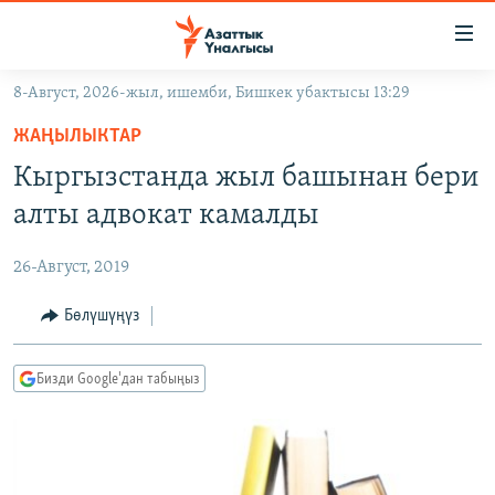
Линктер
Мазмунга
өтүңүз
8-Август, 2026-жыл, ишемби, Бишкек убактысы 13:29
Навигацияга
ЖАҢЫЛЫКТАР
өтүңүз
ЖАҢЫЛЫКТАР
КЫРГЫЗСТАН
Издөөгө
Кыргызстанда жыл башынан бери
салыңыз
ДҮЙНӨ
КЫРГЫЗСТАН
алты адвокат камалды
УКРАИНА
САЯСАТ
ДҮЙНӨ
26-Август, 2019
АТАЙЫН ИЛИКТӨӨ
ЭКОНОМИКА
БОРБОР АЗИЯ
ТВ ПРОГРАММАЛАР
Бөлүшүңүз
МАДАНИЯТ
ПОДКАСТ
БҮГҮН АЗАТТЫКТА
Бизди Google'дан табыңыз
ӨЗГӨЧӨ ПИКИР
ЭКСПЕРТТЕР ТАЛДАЙТ
БИЗ ЖАНА ДҮЙНӨ
Русский
ДАНИСТЕ