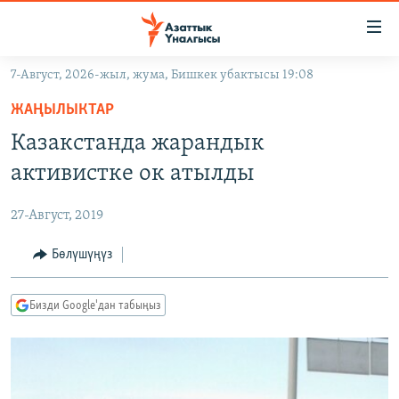
Линктер
Мазмунга
өтүңүз
7-Август, 2026-жыл, жума, Бишкек убактысы 19:08
Навигацияга
ЖАҢЫЛЫКТАР
өтүңүз
ЖАҢЫЛЫКТАР
КЫРГЫЗСТАН
Издөөгө
Казакстанда жарандык
салыңыз
ДҮЙНӨ
КЫРГЫЗСТАН
активистке ок атылды
УКРАИНА
САЯСАТ
ДҮЙНӨ
27-Август, 2019
АТАЙЫН ИЛИКТӨӨ
ЭКОНОМИКА
БОРБОР АЗИЯ
ТВ ПРОГРАММАЛАР
Бөлүшүңүз
МАДАНИЯТ
ПОДКАСТ
БҮГҮН АЗАТТЫКТА
Бизди Google'дан табыңыз
ӨЗГӨЧӨ ПИКИР
ЭКСПЕРТТЕР ТАЛДАЙТ
БИЗ ЖАНА ДҮЙНӨ
Русский
ДАНИСТЕ