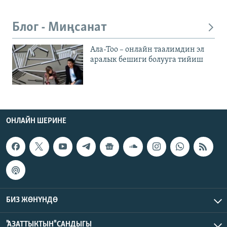
Блог - Миңсанат
Ала-Тоо – онлайн таалимдин эл
аралык бешиги болууга тийиш
ОНЛАЙН ШЕРИНЕ
БИЗ ЖӨНҮНДӨ
"АЗАТТЫКТЫН" САНДЫГЫ