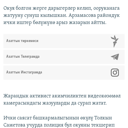
Окуя болгон жерге дарыгерлер келип, ооруканага
жатууну сунуш кылышкан. Арзамасова райондук
ички иштер бөлүмүнө арыз жазарын айтты.
Азаттык тиркемеси
Азаттык Телеграмда
Азаттык Инстаграмда
Жарандык активист акимчиликтен видеокөзөмөл
камерасындагы жазууларды да сурап жатат.
Ички саясат башкармалыгынын өкүлү Толкын
Саметова учурда полиция бул окуяны текшерип