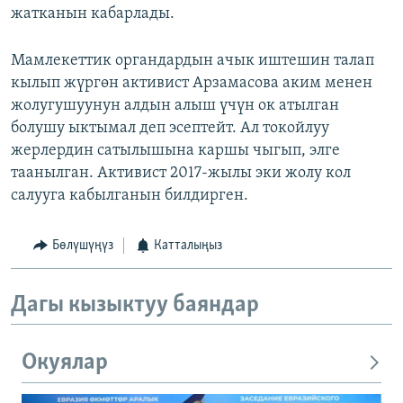
жатканын кабарлады.
Мамлекеттик органдардын ачык иштешин талап
кылып жүргөн активист Арзамасова аким менен
жолугушуунун алдын алыш үчүн ок атылган
болушу ыктымал деп эсептейт. Ал токойлуу
жерлердин сатылышына каршы чыгып, элге
таанылган. Активист 2017-жылы эки жолу кол
салууга кабылганын билдирген.
Бөлүшүңүз
Катталыңыз
Дагы кызыктуу баяндар
Окуялар