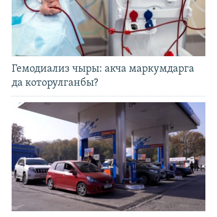
Гемодиализ чыры: акча маркумдарга
да которулганбы?