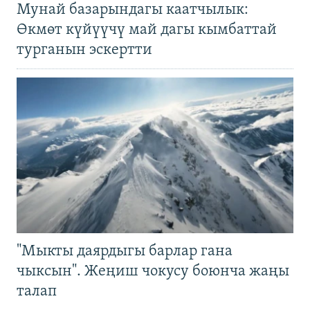
Мунай базарындагы каатчылык:
Өкмөт күйүүчү май дагы кымбаттай
турганын эскертти
"Мыкты даярдыгы барлар гана
чыксын". Жеңиш чокусу боюнча жаңы
талап