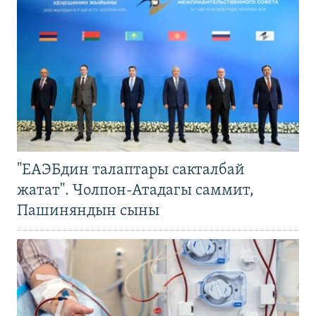
"ЕАЭБдин талаптары сакталбай
жатат". Чолпон-Атадагы саммит,
Пашиняндын сыны