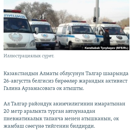
ОНЛАЙН ШЕРИНЕ
ЭЖЕ-СИҢДИЛЕР
АЗАТТЫК+
ЫҢГАЙСЫЗ СУРООЛОР
ЭЕ/АРнун бардык сайттары
Иллюстрациялык сүрөт.
Казакстандын Алматы облусунун Талгар шаарында
26-августта белгисиз бирөөлөр жарандык активист
Галина Арзамасовага ок атышты.
Ал Талгар райондук акимчилигинин имаратынан
20 метр аралыкта турган автоунаадан
пневматикалык тапанча менен атышканын, ок
жамбаш сөөгүнө тийгенин билдирди.