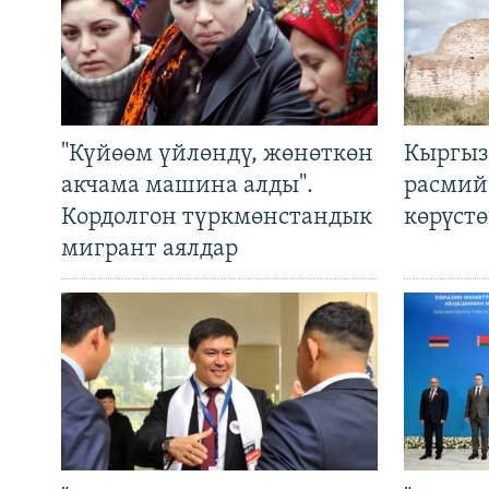
"Күйөөм үйлөндү, жөнөткөн
Кыргыз
акчама машина алды".
расмий
Кордолгон түркмөнстандык
көрүст
мигрант аялдар