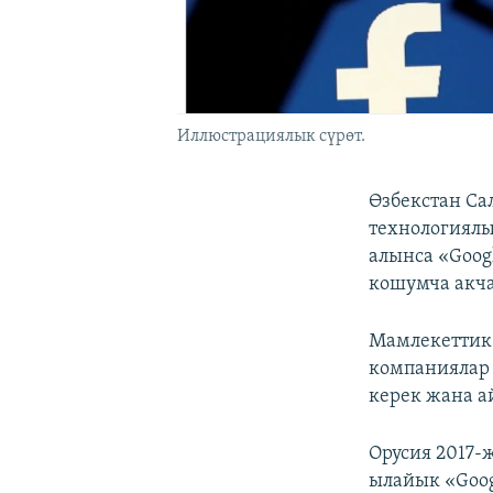
Иллюстрациялык сүрөт.
Өзбекстан Са
технологиялы
алынса «Goog
кошумча акча
Мамлекеттик
компаниялар
керек жана а
Орусия 2017-
ылайык «Goog