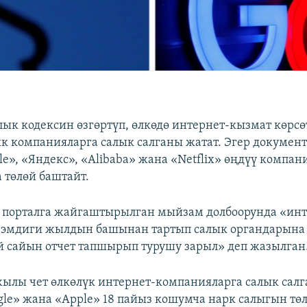
лык кодексин өзгөртүп, өлкөдө интернет-кызмат көрс
к компанияларга салык салганы жатат. Эгер документ
le», «Яндекс», «Alibaba» жана «Netflix» өңдүү компан
 төлөй баштайт.
 порталга жайгаштырылган мыйзам долбоорунда «инт
 эмдиги жылдын башынан тартып салык органдарына
й сайын отчет тапшырып турушу зарыл» деп жазылган
жылы чет өлкөлүк интернет-компанияларга салык салг
le» жана «Apple» 18 пайыз кошумча нарк салыгын төл