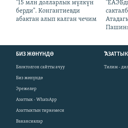
"15 млн долларлык мүлкүн
"ЕАЭБд
берди". Конгантиевди
сакталб
абактан алып калган чечим
Атадаг
Пашин
БИЗ ЖӨНҮНДӨ
"АЗАТТЫ
Блоктолгон сайтты ачуу
Тилим - ди
Биз жөнүндө
Русский
Эрежелер
Азаттык - WhatsApp
ОНЛАЙН ШЕРИНЕ
Азаттыктын тиркемеси
Вакансиялар