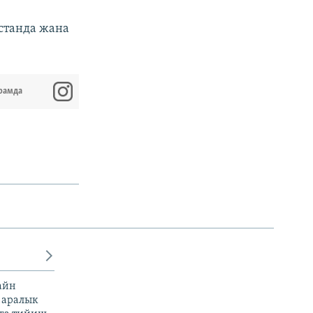
станда жана
рамда
айн
 аралык