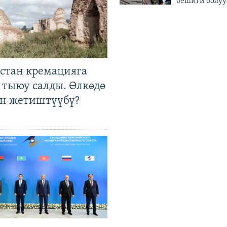
бешиги болуу
стан кремацияга
 тыюу салды. Өлкөдө
өн жетиштүүбү?