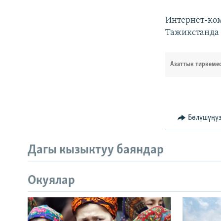
Интернет-ком
Тажикстанда 
Азаттык тиркеме
Бөлүшүңү
Дагы кызыктуу баяндар
Окуялар