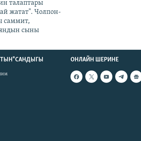
ин талаптары
ай жатат". Чолпон-
ы саммит,
яндын сыны
КТЫН" САНДЫГЫ
ОНЛАЙН ШЕРИНЕ
лим