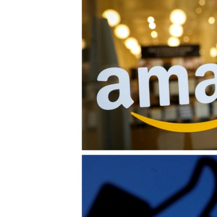
ЭЖЕ-СИҢДИЛЕР
АЗАТТЫК+
ЫҢГАЙСЫЗ СУРООЛОР