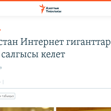
Р
стан Интернет гигантта
 салгысы келет
9
з
ан табыңыз