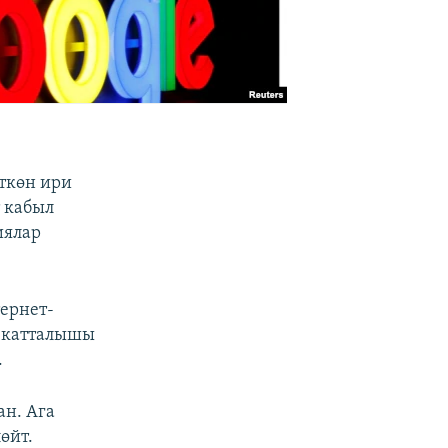
өткөн ири
 кабыл
иялар
ернет-
 катталышы
.
ан. Ага
өйт.