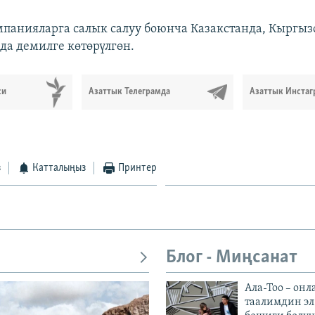
панияларга салык салуу боюнча Казакстанда, Кыргыз
да демилге көтөрүлгөн.
си
Азаттык Телеграмда
Азаттык Инстаг
з
Катталыңыз
Принтер
Блог - Миңсанат
Ала-Тоо – онл
таалимдин эл