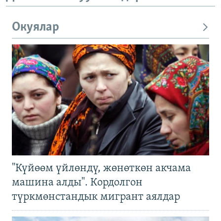
Окуялар
"Күйөөм үйлөндү, жөнөткөн акчама
машина алды". Кордолгон
түркмөнстандык мигрант аялдар