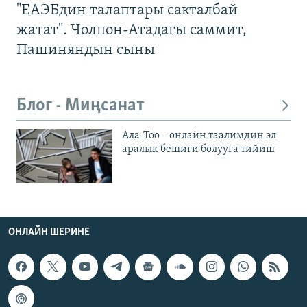
"ЕАЭБдин талаптары сакталбай
жатат". Чолпон-Атадагы саммит,
Пашиняндын сыны
Блог - Миңсанат
Ала-Тоо – онлайн таалимдин эл
аралык бешиги болууга тийиш
ОНЛАЙН ШЕРИНЕ