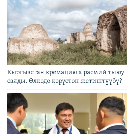
Кыргызстан кремацияга расмий тыюу
салды. Өлкөдө көрүстөн жетиштүүбү?