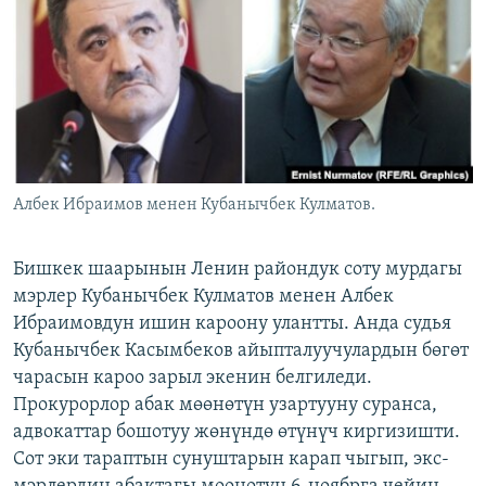
ОНЛАЙН ШЕРИНЕ
ЭЖЕ-СИҢДИЛЕР
АЗАТТЫК+
ЫҢГАЙСЫЗ СУРООЛОР
ЭЕ/АРнун бардык сайттары
Албек Ибраимов менен Кубанычбек Кулматов.
Бишкек шаарынын Ленин райондук соту мурдагы
мэрлер Кубанычбек Кулматов менен Албек
Ибраимовдун ишин кароону улантты. Анда судья
Кубанычбек Касымбеков айыпталуучулардын бөгөт
чарасын кароо зарыл экенин белгиледи.
Прокурорлор абак мөөнөтүн узартууну суранса,
адвокаттар бошотуу жөнүндө өтүнүч киргизишти.
Сот эки тараптын сунуштарын карап чыгып, экс-