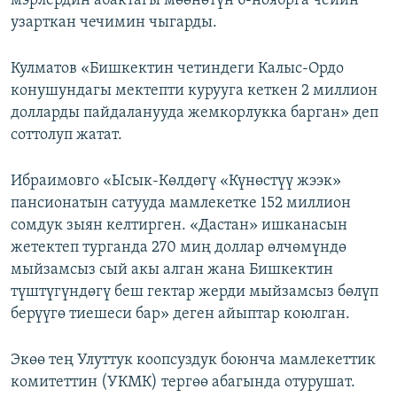
мэрлердин абактагы мөөнөтүн 6-ноябрга чейин
узарткан чечимин чыгарды.
Кулматов «Бишкектин четиндеги Калыс-Ордо
конушундагы мектепти курууга кеткен 2 миллион
долларды пайдаланууда жемкорлукка барган» деп
соттолуп жатат.
Ибраимовго «Ысык-Көлдөгү «Күнөстүү жээк»
пансионатын сатууда мамлекетке 152 миллион
сомдук зыян келтирген. «Дастан» ишканасын
жетектеп турганда 270 миң доллар өлчөмүндө
мыйзамсыз сый акы алган жана Бишкектин
түштүгүндөгү беш гектар жерди мыйзамсыз бөлүп
берүүгө тиешеси бар» деген айыптар коюлган.
Экөө тең Улуттук коопсуздук боюнча мамлекеттик
комитеттин (УКМК) тергөө абагында отурушат.