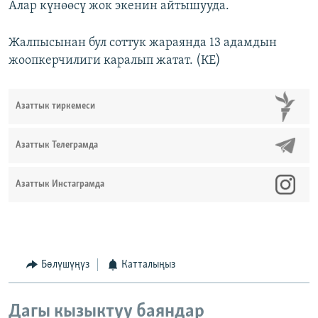
Алар күнөөсү жок экенин айтышууда.
Жалпысынан бул соттук жараянда 13 адамдын
жоопкерчилиги каралып жатат. (КЕ)
Азаттык тиркемеси
Азаттык Телеграмда
Азаттык Инстаграмда
Бөлүшүңүз
Катталыңыз
Дагы кызыктуу баяндар