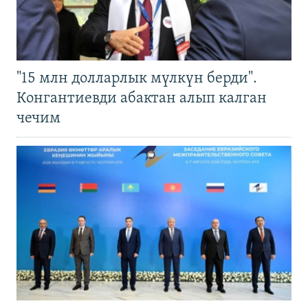
"15 млн долларлык мүлкүн берди".
Конгантиевди абактан алып калган
чечим