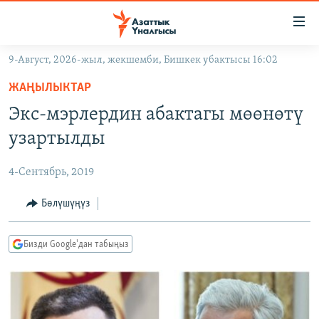
Линктер
Мазмунга
өтүңүз
9-Август, 2026-жыл, жекшемби, Бишкек убактысы 16:02
Навигацияга
ЖАҢЫЛЫКТАР
өтүңүз
ЖАҢЫЛЫКТАР
КЫРГЫЗСТАН
Издөөгө
Экс-мэрлердин абактагы мөөнөтү
салыңыз
ДҮЙНӨ
КЫРГЫЗСТАН
узартылды
УКРАИНА
САЯСАТ
ДҮЙНӨ
4-Сентябрь, 2019
АТАЙЫН ИЛИКТӨӨ
ЭКОНОМИКА
БОРБОР АЗИЯ
ТВ ПРОГРАММАЛАР
Бөлүшүңүз
МАДАНИЯТ
ПОДКАСТ
БҮГҮН АЗАТТЫКТА
Бизди Google'дан табыңыз
ӨЗГӨЧӨ ПИКИР
ЭКСПЕРТТЕР ТАЛДАЙТ
БИЗ ЖАНА ДҮЙНӨ
Русский
ДАНИСТЕ