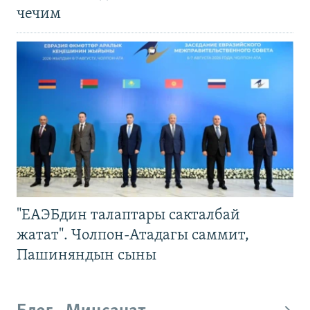
чечим
"ЕАЭБдин талаптары сакталбай
жатат". Чолпон-Атадагы саммит,
Пашиняндын сыны