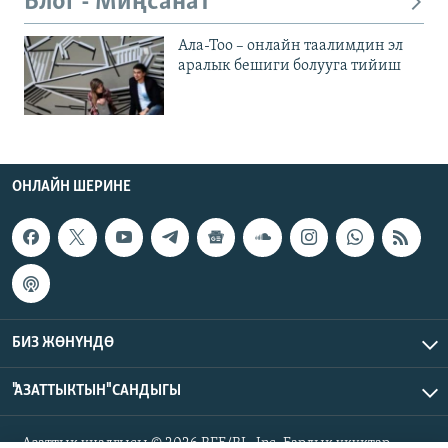
Блог - Миңсанат
Ала-Тоо – онлайн таалимдин эл
аралык бешиги болууга тийиш
ОНЛАЙН ШЕРИНЕ
БИЗ ЖӨНҮНДӨ
"АЗАТТЫКТЫН" САНДЫГЫ
Азаттык үналгысы © 2026 RFE/RL, Inc. Бардык укуктар