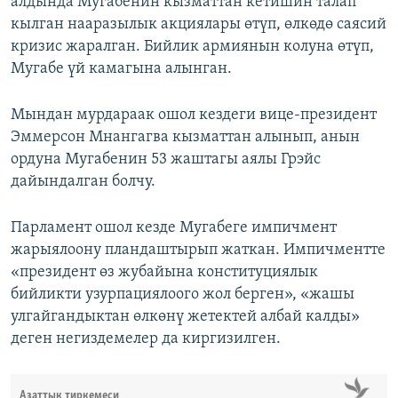
алдында Мугабенин кызматтан кетишин талап
кылган нааразылык акциялары өтүп, өлкөдө саясий
кризис жаралган. Бийлик армиянын колуна өтүп,
Мугабе үй камагына алынган.
Мындан мурдараак ошол кездеги вице-президент
Эммерсон Мнангагва кызматтан алынып, анын
ордуна Мугабенин 53 жаштагы аялы Грэйс
дайындалган болчу.
Парламент ошол кезде Мугабеге импичмент
жарыялоону пландаштырып жаткан. Импичментте
«президент өз жубайына конституциялык
бийликти узурпациялоого жол берген», «жашы
улгайгандыктан өлкөнү жетектей албай калды»
деген негиздемелер да киргизилген.
Азаттык тиркемеси