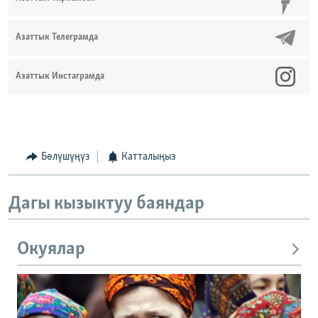
Азаттык Телеграмда
Азаттык Инстаграмда
Бөлүшүңүз
Катталыңыз
Дагы кызыктуу баяндар
Окуялар