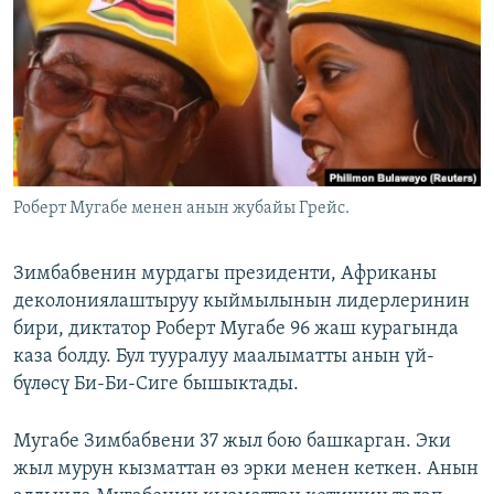
ОНЛАЙН ШЕРИНЕ
ЭЖЕ-СИҢДИЛЕР
АЗАТТЫК+
ЫҢГАЙСЫЗ СУРООЛОР
ЭЕ/АРнун бардык сайттары
Роберт Мугабе менен анын жубайы Грейс.
Зимбабвенин мурдагы президенти, Африканы
деколониялаштыруу кыймылынын лидерлеринин
бири, диктатор Роберт Мугабе 96 жаш курагында
каза болду. Бул тууралуу маалыматты анын үй-
бүлөсү Би-Би-Сиге бышыктады.
Мугабе Зимбабвени 37 жыл бою башкарган. Эки
жыл мурун кызматтан өз эрки менен кеткен. Анын