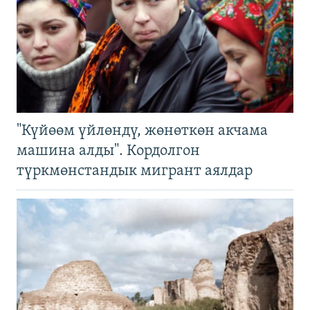
"Күйөөм үйлөндү, жөнөткөн акчама
машина алды". Кордолгон
түркмөнстандык мигрант аялдар