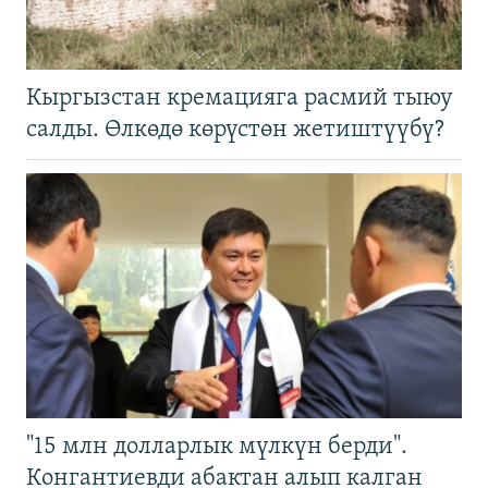
Кыргызстан кремацияга расмий тыюу
салды. Өлкөдө көрүстөн жетиштүүбү?
"15 млн долларлык мүлкүн берди".
Конгантиевди абактан алып калган