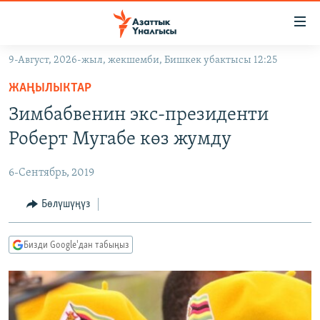
Линктер
Мазмунга
өтүңүз
9-Август, 2026-жыл, жекшемби, Бишкек убактысы 12:25
Навигацияга
ЖАҢЫЛЫКТАР
өтүңүз
ЖАҢЫЛЫКТАР
КЫРГЫЗСТАН
Издөөгө
Зимбабвенин экс-президенти
салыңыз
ДҮЙНӨ
КЫРГЫЗСТАН
Роберт Мугабе көз жумду
УКРАИНА
САЯСАТ
ДҮЙНӨ
6-Сентябрь, 2019
АТАЙЫН ИЛИКТӨӨ
ЭКОНОМИКА
БОРБОР АЗИЯ
ТВ ПРОГРАММАЛАР
Бөлүшүңүз
МАДАНИЯТ
ПОДКАСТ
БҮГҮН АЗАТТЫКТА
Бизди Google'дан табыңыз
ӨЗГӨЧӨ ПИКИР
ЭКСПЕРТТЕР ТАЛДАЙТ
БИЗ ЖАНА ДҮЙНӨ
Русский
ДАНИСТЕ