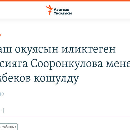
Р
аш окуясын иликтеген
сияга Сооронкулова мен
беков кошулду
19
з
ан табыңыз