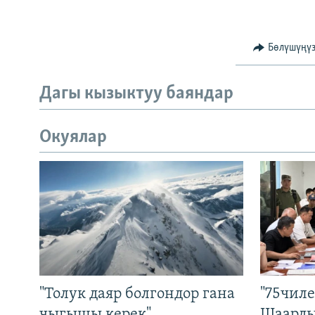
Бөлүшүңү
Дагы кызыктуу баяндар
Окуялар
"Толук даяр болгондор гана
"75чиле
чыгышы керек".
Шаарды