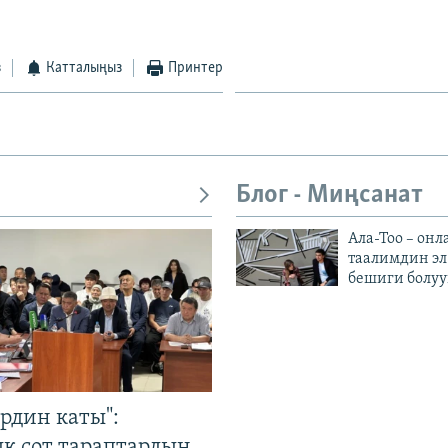
з
Катталыңыз
Принтер
Блог - Миңсанат
Ала-Тоо – онл
таалимдин эл
бешиги болуу
рдин каты":
к сот тараптардын