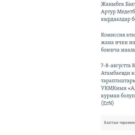
Жаныбек Бак
Артур Медетб
кырдаалдар б
Комиссия ата
жана ички иш
боюнча маалы
7-8-августта
Атамбаевди к
тарапташтар
УКМКнын «Ал
курман болуп
(ErN)
Азаттык тиркеме