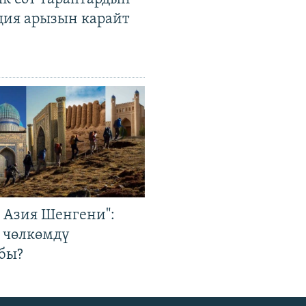
ция арызын карайт
р Азия Шенгени":
 чөлкөмдү
бы?