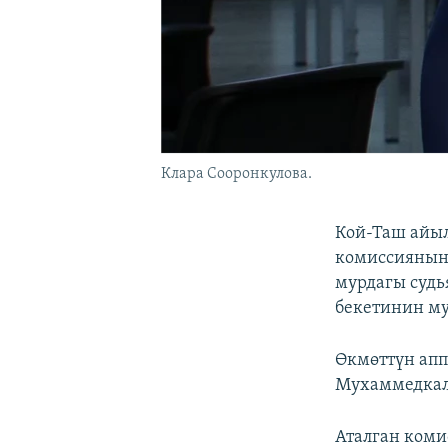
Клара Сооронкулова.
Кой-Таш айыл
комиссиянын
мурдагы судь
бекетинин м
Өкмөттүн апп
Мухаммедкал
Аталган коми