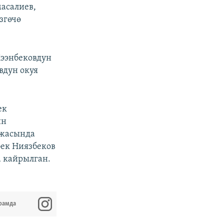
асалиев,
згөчө
Жээнбековдун
вдун окуя
ек
ин
йжасында
ек Ниязбеков
а кайрылган.
рамда