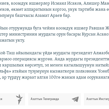
чиев, коомдук ишмерлер Исмаил Исаков, Алишер Мам
еков, өкмөт аппаратынын коргоо, укук тартиби жана ө
өлүмүн башчысы Азамат Араев бар.
йын отурумунда буга чейин коомдук ишмер Равшан 
тер министринин мурдагы орун басары Курсан Асано
матын укту.
 Кой-Таш айылындагы үйдө мурдагы президент Алмазб
армоо операциясы жүргөн. Анда мурдагы президентт
ы каршылык көрсөтүп, эл менен кагылышуунун наты
ьфа» атайын түзүмүнүн кызматкери полковник Үсөнб
, ар түрдүү жараат алган 100гө жакын адам ооруканаг
си
Азаттык Телеграмда
Азаттык Инстаг