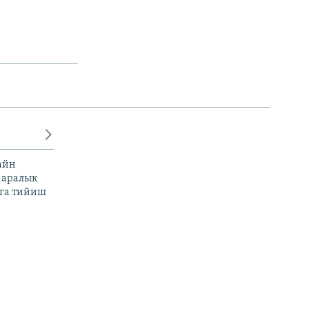
айн
 аралык
га тийиш