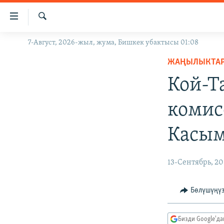
Линктер
Мазмунга
өтүңүз
Издөө
7-Август, 2026-жыл, жума, Бишкек убактысы 01:08
ЖАҢЫЛЫКТАР
Навигацияга
өтүңүз
ЖАҢЫЛЫКТА
КЫРГЫЗСТАН
Издөөгө
Кой-Т
ДҮЙНӨ
КЫРГЫЗСТАН
салыңыз
УКРАИНА
САЯСАТ
ДҮЙНӨ
комис
АТАЙЫН ИЛИКТӨӨ
ЭКОНОМИКА
БОРБОР АЗИЯ
Касым
ТВ ПРОГРАММАЛАР
МАДАНИЯТ
ПОДКАСТ
БҮГҮН АЗАТТЫКТА
13-Сентябрь, 20
ӨЗГӨЧӨ ПИКИР
ЭКСПЕРТТЕР ТАЛДАЙТ
БИЗ ЖАНА ДҮЙНӨ
Бөлүшүңү
ДАНИСТЕ
Бизди Google'д