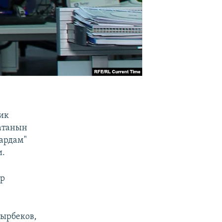
ик
атанын
ардам"
и.
тр
тырбеков,