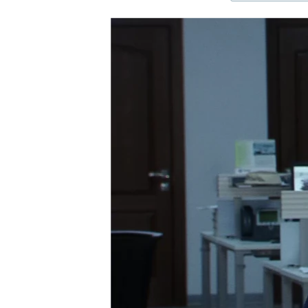
ЭЖЕ-СИҢДИЛЕР
АЗАТТЫК+
ЫҢГАЙСЫЗ СУРООЛОР