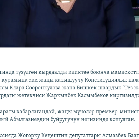
ында түзүлгөн кырдаалды иликтөө боюнча мамлекетт
 курамына эки жаңы катышуучу Конституциялык пал
ясы Клара Сооронкулова жана Бишкек шаардык "Тез ж
урдагы жетекчиси Жаркынбек Касымбеков киргизилд
араты кабарлагандай, жаңы мүчөлөр премьер-минис
ый Абылгазиевдин буйругунун негизинде кошулган.
ссияда Жогорку Кеңештин депутаттары Алмазбек Баа