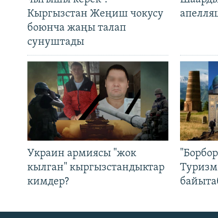
Кыргызстан Жеңиш чокусу
апелля
боюнча жаңы талап
сунуштады
Украин армиясы "жок
"Борбо
кылган" кыргызстандыктар
Туризм
кимдер?
байыта