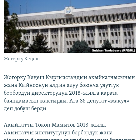
ОНЛАЙН ШЕРИНЕ
ЭЖЕ-СИҢДИЛЕР
АЗАТТЫК+
ЫҢГАЙСЫЗ СУРООЛОР
ЭЕ/АРнун бардык сайттары
Жогорку Кеңеш.
Жогорку Кеңеш Кыргызстандын акыйкатчысынын
жана Кыйноонун алдын алуу боюнча улуттук
борбордун директорунун 2018-жылга карата
баяндамасын жактырды. Ага 85 депутат «макул»
деп добуш берди.
Акыйкатчы Токон Мамытов 2018-жылы
Акыйкатчы институтунун борбордук жана