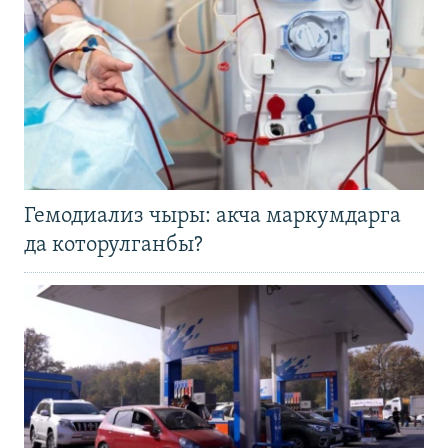
Гемодиализ чыры: акча маркумдарга
да которулганбы?