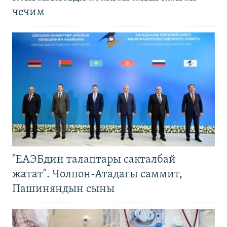
чечим
"ЕАЭБдин талаптары сакталбай
жатат". Чолпон-Атадагы саммит,
Пашиняндын сыны