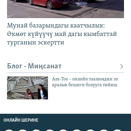
Мунай базарындагы каатчылык:
Өкмөт күйүүчү май дагы кымбаттай
турганын эскертти
Блог - Миңсанат
Ала-Тоо – онлайн таалимдин эл
аралык бешиги болууга тийиш
ОНЛАЙН ШЕРИНЕ