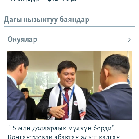
Дагы кызыктуу баяндар
Окуялар
"15 млн долларлык мүлкүн берди".
Конгантиевди абактан алып калган