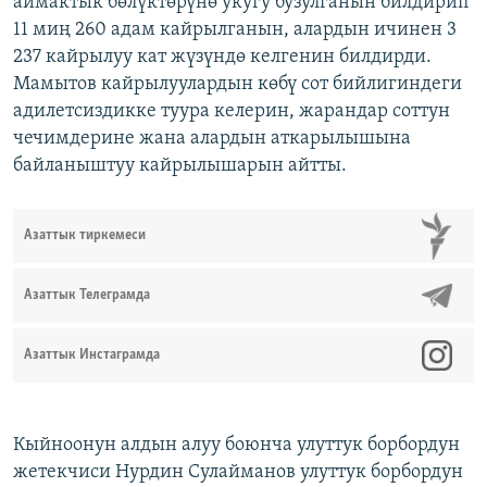
аймактык бөлүктөрүнө укугу бузулганын билдирип
11 миң 260 адам кайрылганын, алардын ичинен 3
237 кайрылуу кат жүзүндө келгенин билдирди.
Мамытов кайрылуулардын көбү сот бийлигиндеги
адилетсиздикке туура келерин, жарандар соттун
чечимдерине жана алардын аткарылышына
байланыштуу кайрылышарын айтты.
Азаттык тиркемеси
Азаттык Телеграмда
Азаттык Инстаграмда
Кыйноонун алдын алуу боюнча улуттук борбордун
жетекчиси Нурдин Сулайманов улуттук борбордун