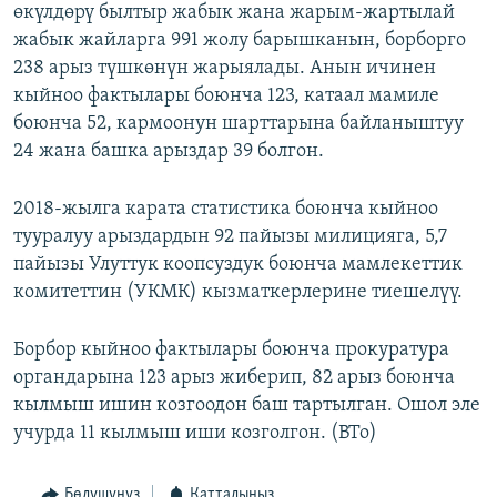
өкүлдөрү былтыр жабык жана жарым-жартылай
жабык жайларга 991 жолу барышканын, борборго
238 арыз түшкөнүн жарыялады. Анын ичинен
кыйноо фактылары боюнча 123, катаал мамиле
боюнча 52, кармоонун шарттарына байланыштуу
24 жана башка арыздар 39 болгон.
2018-жылга карата статистика боюнча кыйноо
тууралуу арыздардын 92 пайызы милицияга, 5,7
пайызы Улуттук коопсуздук боюнча мамлекеттик
комитеттин (УКМК) кызматкерлерине тиешелүү.
Борбор кыйноо фактылары боюнча прокуратура
органдарына 123 арыз жиберип, 82 арыз боюнча
кылмыш ишин козгоодон баш тартылган. Ошол эле
учурда 11 кылмыш иши козголгон. (BTo)
Бөлүшүңүз
Катталыңыз