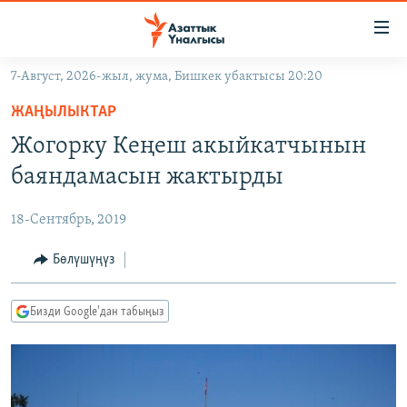
Линктер
Мазмунга
өтүңүз
7-Август, 2026-жыл, жума, Бишкек убактысы 20:20
Навигацияга
ЖАҢЫЛЫКТАР
өтүңүз
ЖАҢЫЛЫКТАР
КЫРГЫЗСТАН
Издөөгө
Жогорку Кеңеш акыйкатчынын
салыңыз
ДҮЙНӨ
КЫРГЫЗСТАН
баяндамасын жактырды
УКРАИНА
САЯСАТ
ДҮЙНӨ
18-Сентябрь, 2019
АТАЙЫН ИЛИКТӨӨ
ЭКОНОМИКА
БОРБОР АЗИЯ
ТВ ПРОГРАММАЛАР
Бөлүшүңүз
МАДАНИЯТ
ПОДКАСТ
БҮГҮН АЗАТТЫКТА
Бизди Google'дан табыңыз
ӨЗГӨЧӨ ПИКИР
ЭКСПЕРТТЕР ТАЛДАЙТ
БИЗ ЖАНА ДҮЙНӨ
Русский
ДАНИСТЕ