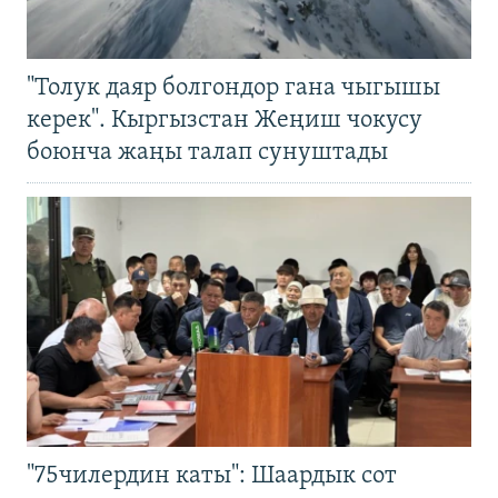
"Толук даяр болгондор гана чыгышы
керек". Кыргызстан Жеңиш чокусу
боюнча жаңы талап сунуштады
"75чилердин каты": Шаардык сот