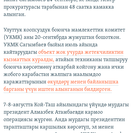
прокуратурасы тарабынан 48 саатка камакка
алынган.
Улуттук коопсуздук боюнча мамлекеттик комитет
(УКМК) аны 20-сентябрда жумуштан бошоткон.
УКМК Сагымбаев быйыл июль айында
кайтаруудагы
объект жок учурда жетекчиликтин
кызматтык куралды,
атайын техниканы тапшыруу
боюнча көрсөтмөнү аткарбай койгону жана ички
жобого карабастан жалпыга маалымдоо
каражаттарынын
өкүлдөрү менен байланышка
барганы үчүн иштен алынганын билдирген.
7-8-августта Кой-Таш айылындагы үйүндө мурдагы
президент Алмазбек Атамбаевди кармоо
операциясы жүргөн. Анда мурдагы президенттин
тарапташтары каршылык көрсөтүп, эл менен