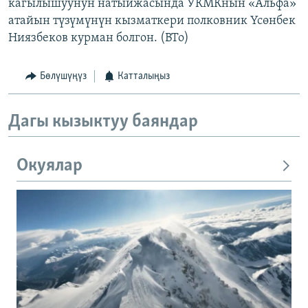
кагылышуунун натыйжасында УКМКнын «Альфа»
атайын түзүмүнүн кызматкери полковник Үсөнбек
Ниязбеков курман болгон. (BTo)
Бөлүшүңүз
Катталыңыз
Дагы кызыктуу баяндар
Окуялар