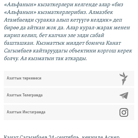
«Альфанын» кызаткерлери келгенде алар «биз
«Альфанын» кызматкерлерибиз. Алмазбек
Атамбаевди суракка алып кет
үүгө келдик» деп
бирөө да айткан жок да. Алар курал-жарак менен
кирип келип, бет капчан эле элди сабай
башташкан. Кызматтык милдет боюнча
Канат
Сагымбаев
кайтаруудагы объект
ини коргош керек
болчу. Ал кызматын так аткарды.
Азаттык тиркемеси
Азаттык Телеграмда
Азаттык Инстаграмда
Канат Сагымбаев 24-сентябрь, кечинде Аскер