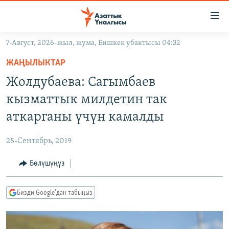
Линктер
Мазмунга
өтүңүз
7-Август, 2026-жыл, жума, Бишкек убактысы 04:32
Навигацияга
ЖАҢЫЛЫКТАР
өтүңүз
ЖАҢЫЛЫКТАР
КЫРГЫЗСТАН
Издөөгө
Жолдубаева: Сагымбаев
салыңыз
ДҮЙНӨ
КЫРГЫЗСТАН
кызматтык милдетин так
УКРАИНА
САЯСАТ
ДҮЙНӨ
аткарганы үчүн камалды
АТАЙЫН ИЛИКТӨӨ
ЭКОНОМИКА
БОРБОР АЗИЯ
25-Сентябрь, 2019
ТВ ПРОГРАММАЛАР
МАДАНИЯТ
Бөлүшүңүз
ПОДКАСТ
БҮГҮН АЗАТТЫКТА
ӨЗГӨЧӨ ПИКИР
ЭКСПЕРТТЕР ТАЛДАЙТ
Бизди Google'дан табыңыз
БИЗ ЖАНА ДҮЙНӨ
Русский
ДАНИСТЕ