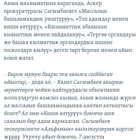
Анын маалыматына караганда, Аскер
прокуратурасы Сагымбаевге «Массалык
башаламандык уюштуруу», «Топ адамдар менен
киши өлтүрүү», «Кызыматтык абалынан
кыянаттык менен пайдалануу», «Тергөө органдары
же башка кызматтык органдардын ишине
тоскоолдук кылуу» деген төрт берене менен айып
коюп жатат.
- Бирок мунун баары тең акылга сыйбаган
айыптар,
- деди ал. -
Канат
Сагымбаев
акыркы
м
үнөттөргө чейин
кайтаруудагы объект
инин
коопсуздугун камсыз кылып, анын жанында ж
үрсө
ал массалык башаламандыкка кантип катыштыгы
болот? Ал эми «Киши өлтүрүү» боюнча шек
саналып бир адам кармалган.
Сагымбаев
тескерисинче «Альфанын» кызаткерлерин коргоп
ж
үрдү. Үчүнчү айып боюнча, 7-августта