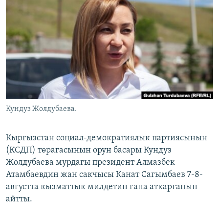
ОНЛАЙН ШЕРИНЕ
ЭЖЕ-СИҢДИЛЕР
АЗАТТЫК+
ЫҢГАЙСЫЗ СУРООЛОР
ЭЕ/АРнун бардык сайттары
Кундуз Жолдубаева.
Кыргызстан социал-демократиялык партиясынын
(КСДП) төрагасынын орун басары Кундуз
Жолдубаева мурдагы президент Алмазбек
Атамбаевдин жан сакчысы Канат Сагымбаев 7-8-
августта кызматтык милдетин гана аткарганын
айтты.