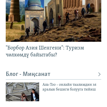
"Борбор Азия Шенгени": Туризм
чөлкөмдү байытабы?
Блог - Миңсанат
Ала-Тоо – онлайн таалимдин эл
аралык бешиги болууга тийиш