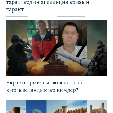
тараптардын апелляция арызын
карайт
Украин армиясы "жок кылган"
кыргызстандыктар кимдер?