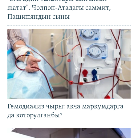
жатат". Чолпон-Атадагы саммит,
Пашиняндын сыны
Гемодиализ чыры: акча маркумдарга
да которулганбы?