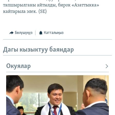
тапшырылганы айтылды, бирок «Азаттыкка»
кайтарыла элек. (SE)
Бөлүшүңүз
Катталыңыз
Дагы кызыктуу баяндар
Окуялар