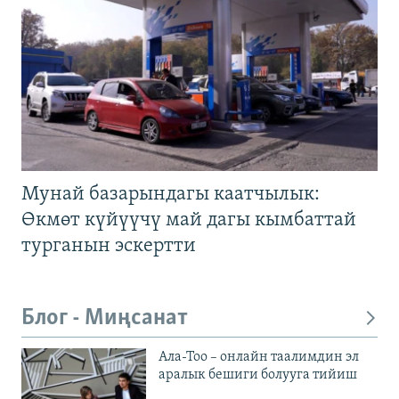
Мунай базарындагы каатчылык:
Өкмөт күйүүчү май дагы кымбаттай
турганын эскертти
Блог - Миңсанат
Ала-Тоо – онлайн таалимдин эл
аралык бешиги болууга тийиш