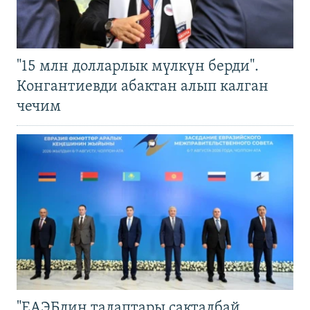
"15 млн долларлык мүлкүн берди".
Конгантиевди абактан алып калган
чечим
"ЕАЭБдин талаптары сакталбай