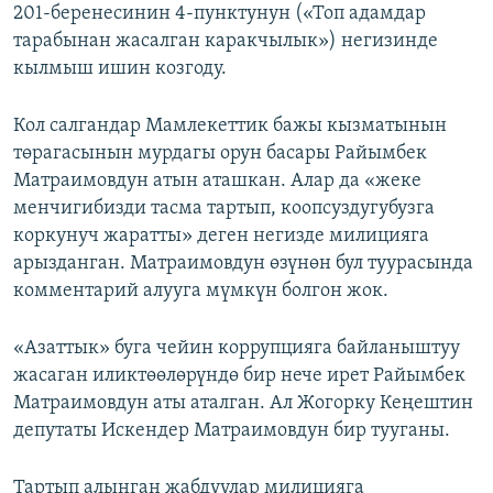
201-беренесинин 4-пунктунун («Топ адамдар
тарабынан жасалган каракчылык») негизинде
кылмыш ишин козгоду.
Кол салгандар Мамлекеттик бажы кызматынын
төрагасынын мурдагы орун басары Райымбек
Матраимовдун атын аташкан. Алар да «жеке
менчигибизди тасма тартып, коопсуздугубузга
коркунуч жаратты» деген негизде милицияга
арызданган. Матраимовдун өзүнөн бул туурасында
комментарий алууга мүмкүн болгон жок.
«Азаттык» буга чейин коррупцияга байланыштуу
жасаган иликтөөлөрүндө бир нече ирет Райымбек
Матраимовдун аты аталган. Ал Жогорку Кеңештин
депутаты Искендер Матраимовдун бир тууганы.
Тартып алынган жабдуулар милицияга