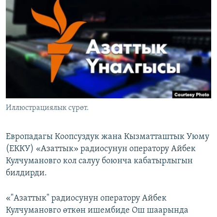
ОНЛАЙН ШЕРИНЕ
ЭЖЕ-СИҢДИЛЕР
АЗАТТЫК+
ЫҢГАЙСЫЗ СУРООЛОР
ЭЕ/АРнун бардык сайттары
Иллюстрациялык сүрөт.
Европадагы Коопсуздук жана Кызматташтык Уюму
(ЕККУ) «Азаттык» радиосунун оператору Айбек
Кулчумановго кол салуу боюнча кабатырлыгын
билдирди.
«"Азаттык" радиосунун оператору Айбек
Кулчумановго өткөн ишембиде Ош шаарында