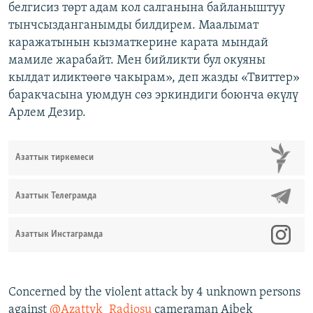
белгисиз төрт адам кол салганына байланыштуу
тынчсызданганымды билдирем. Маалымат
каражатынын кызматкерине карата мындай
мамиле жарабайт. Мен бийликти бул окуяны
кылдат иликтөөгө чакырам», деп жазды «Твиттер»
баракчасына уюмдун сөз эркиндиги боюнча өкүлү
Арлем Дезир.
Азаттык тиркемеси
Азаттык Телеграмда
Азаттык Инстаграмда
Concerned by the violent attack by 4 unknown persons
against
@Azattyk_Radiosu
cameraman Aibek