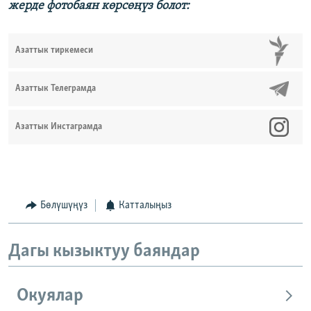
жерде фотобаян көрсөңүз болот:
Азаттык тиркемеси
Азаттык Телеграмда
Азаттык Инстаграмда
Бөлүшүңүз
Катталыңыз
Дагы кызыктуу баяндар
Окуялар