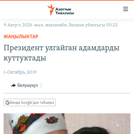
Линктер
Мазмунга
өтүңүз
9-Август, 2026-жыл, жекшемби, Бишкек убактысы 00:22
Навигацияга
ЖАҢЫЛЫКТАР
өтүңүз
ЖАҢЫЛЫКТАР
КЫРГЫЗСТАН
Издөөгө
Президент улгайган адамдарды
салыңыз
ДҮЙНӨ
КЫРГЫЗСТАН
куттуктады
УКРАИНА
САЯСАТ
ДҮЙНӨ
1-Октябрь, 2019
АТАЙЫН ИЛИКТӨӨ
ЭКОНОМИКА
БОРБОР АЗИЯ
ТВ ПРОГРАММАЛАР
Бөлүшүңүз
МАДАНИЯТ
ПОДКАСТ
БҮГҮН АЗАТТЫКТА
Бизди Google'дан табыңыз
ӨЗГӨЧӨ ПИКИР
ЭКСПЕРТТЕР ТАЛДАЙТ
БИЗ ЖАНА ДҮЙНӨ
Русский
ДАНИСТЕ