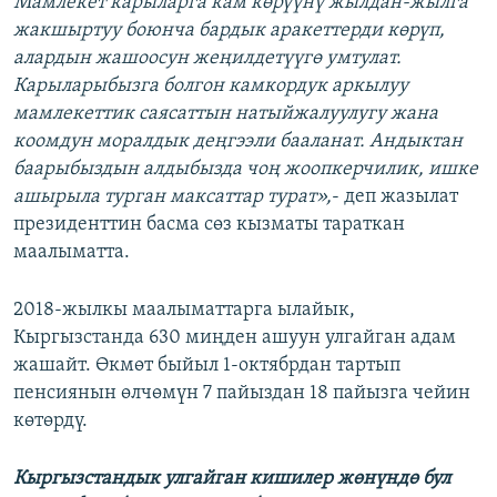
Мамлекет карыларга кам көрүүнү жылдан-жылга
жакшыртуу боюнча бардык аракеттерди көрүп,
алардын жашоосун жеңилдетүүгө умтулат.
Карыларыбызга болгон камкордук аркылуу
мамлекеттик саясаттын натыйжалуулугу жана
коомдун моралдык деңгээли бааланат. Андыктан
баарыбыздын алдыбызда чоң жоопкерчилик, ишке
ашырыла турган максаттар турат»,
- деп жазылат
президенттин басма сөз кызматы тараткан
маалыматта.
2018-жылкы маалыматтарга ылайык,
Кыргызстанда 630 миңден ашуун улгайган адам
жашайт. Өкмөт быйыл 1-октябрдан тартып
пенсиянын өлчөмүн 7 пайыздан 18 пайызга чейин
көтөрдү.
Кыргызстандык улгайган кишилер жөнүндө бул