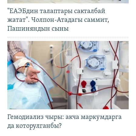
"ЕАЭБдин талаптары сакталбай
жатат". Чолпон-Атадагы саммит,
Пашиняндын сыны
Гемодиализ чыры: акча маркумдарга
да которулганбы?