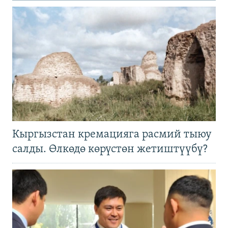
Кыргызстан кремацияга расмий тыюу
салды. Өлкөдө көрүстөн жетиштүүбү?