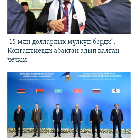
"15 млн долларлык мүлкүн берди".
Конгантиевди абактан алып калган
чечим