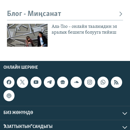
Блог - Миңсанат
Ала-Тоо – онлайн таалимдин эл
аралык бешиги болууга тийиш
ОНЛАЙН ШЕРИНЕ
БИЗ ЖӨНҮНДӨ
"АЗАТТЫКТЫН" САНДЫГЫ