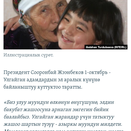
ОНЛАЙН ШЕРИНЕ
ЭЖЕ-СИҢДИЛЕР
АЗАТТЫК+
ЫҢГАЙСЫЗ СУРООЛОР
ЭЕ/АРнун бардык сайттары
Иллюстрациялык сүрөт.
Президент Сооронбай Жээнбеков 1-октябрь -
Улгайган адамдардын эл аралык күнүнө
байланыштуу куттуктоо таратты.
«Биз улуу муундун өлкөнүн өнүгүшүнө, элдин
бакубат жашоосуна арнаган эмгегин бийик
баалайбыз. Улгайган жарандар үчүн татыктуу
жашоо шартын түзүү - азыркы муундун милдети.