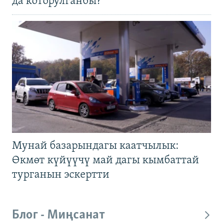
да которулганбы?
Мунай базарындагы каатчылык:
Өкмөт күйүүчү май дагы кымбаттай
турганын эскертти
Блог - Миңсанат