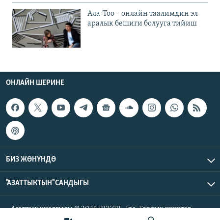
Ала-Тоо – онлайн таалимдин эл
аралык бешиги болууга тийиш
ОНЛАЙН ШЕРИНЕ
БИЗ ЖӨНҮНДӨ
"АЗАТТЫКТЫН" САНДЫГЫ
Азаттык үналгысы © 2026 RFE/RL, Inc. Бардык укуктар
корголгон.