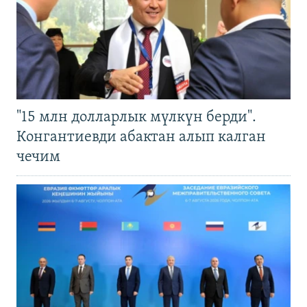
"15 млн долларлык мүлкүн берди".
Конгантиевди абактан алып калган
чечим