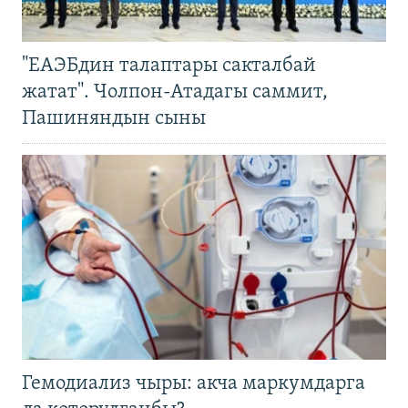
"ЕАЭБдин талаптары сакталбай
жатат". Чолпон-Атадагы саммит,
Пашиняндын сыны
Гемодиализ чыры: акча маркумдарга