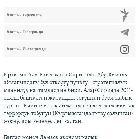
Азаттык тиркемеси
Азаттык Телеграмда
Азаттык Инстаграмда
Ирактын Аль-Каим жана Сириянын Абу-Кемаль
аймагындагы бул өткөрүү пункту - стратегиялык
маанилүү каттамдардын бири. Алар Сирияда 2011-
жылы башталган жарандык согуштан бери жабык
турган. Кийинчерээк аймакты «Ислам мамлекети»
террордук тобунун (Кыргызстанда тыюу салынган)
жоочулары көзөмөлдөп калган.
Багдад менен Дамаск экономикалык