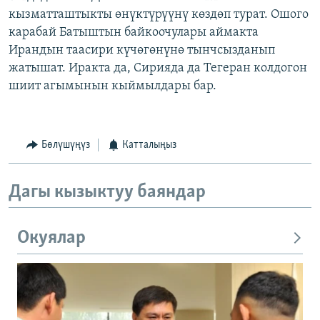
кызматташтыкты өнүктүрүүнү көздөп турат. Ошого
карабай Батыштын байкоочулары аймакта
Ирандын таасири күчөгөнүнө тынчсызданып
жатышат. Иракта да, Сирияда да Тегеран колдогон
шиит агымынын кыймылдары бар.
Бөлүшүңүз
Катталыңыз
Дагы кызыктуу баяндар
Окуялар