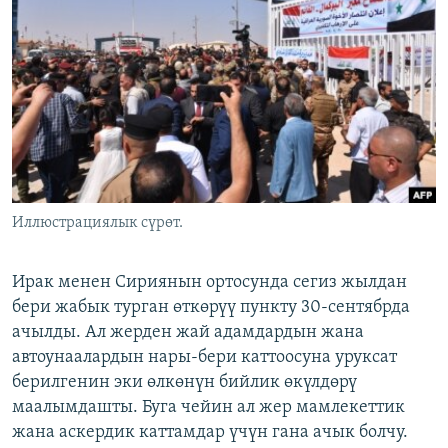
ОНЛАЙН ШЕРИНЕ
ЭЖЕ-СИҢДИЛЕР
АЗАТТЫК+
ЫҢГАЙСЫЗ СУРООЛОР
ЭЕ/АРнун бардык сайттары
Иллюстрациялык сүрөт.
Ирак менен Сириянын ортосунда сегиз жылдан
бери жабык турган өткөрүү пункту 30-сентябрда
ачылды. Ал жерден жай адамдардын жана
автоунаалардын нары-бери каттоосуна уруксат
берилгенин эки өлкөнүн бийлик өкүлдөрү
маалымдашты. Буга чейин ал жер мамлекеттик
жана аскердик каттамдар үчүн гана ачык болчу.