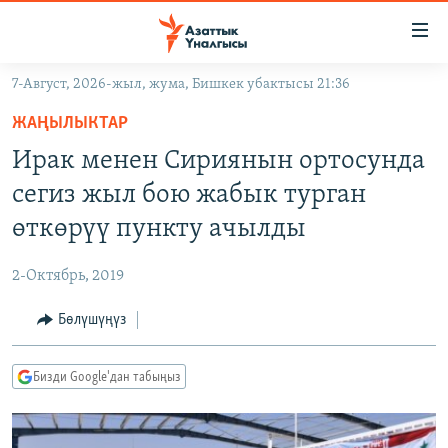
Линктер
Мазмунга
өтүңүз
7-Август, 2026-жыл, жума, Бишкек убактысы 21:36
Навигацияга
ЖАҢЫЛЫКТАР
өтүңүз
ЖАҢЫЛЫКТАР
КЫРГЫЗСТАН
Издөөгө
Ирак менен Сириянын ортосунда
салыңыз
ДҮЙНӨ
КЫРГЫЗСТАН
сегиз жыл бою жабык турган
УКРАИНА
САЯСАТ
ДҮЙНӨ
өткөрүү пункту ачылды
АТАЙЫН ИЛИКТӨӨ
ЭКОНОМИКА
БОРБОР АЗИЯ
2-Октябрь, 2019
ТВ ПРОГРАММАЛАР
МАДАНИЯТ
Бөлүшүңүз
ПОДКАСТ
БҮГҮН АЗАТТЫКТА
ӨЗГӨЧӨ ПИКИР
ЭКСПЕРТТЕР ТАЛДАЙТ
Бизди Google'дан табыңыз
БИЗ ЖАНА ДҮЙНӨ
Русский
ДАНИСТЕ