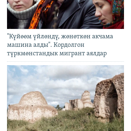
"Күйөөм үйлөндү, жөнөткөн акчама
машина алды". Кордолгон
түркмөнстандык мигрант аялдар