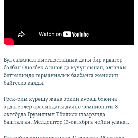
Бул салмакта кыргызстандык дагы бир ардагер
балбан Оңолбек Асанов да күчүн сынап, алгачкы
беттешинде германиялык балбанга жеңилип
байгесиз калды.
Грек-рим күрөшү жана эркин күрөш боюнча
ардагерлер арасындагы дүйнө чемпионаты 8-
октябрда Грузиянын Тбилиси шаарында
башталган. Мелдештер 13-октябрга чейин уланат.