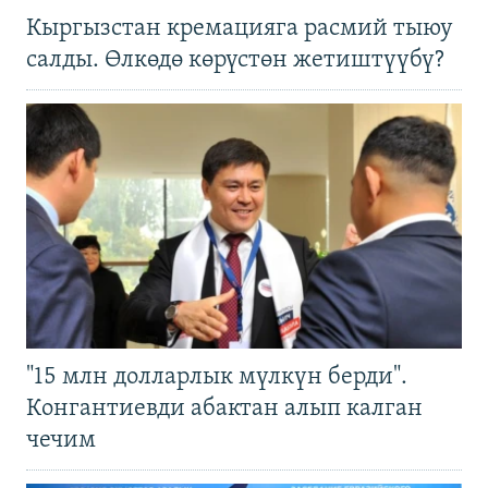
Кыргызстан кремацияга расмий тыюу
салды. Өлкөдө көрүстөн жетиштүүбү?
"15 млн долларлык мүлкүн берди".
Конгантиевди абактан алып калган
чечим