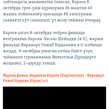
сайтындагы маалыматка таянсак, Караев 8-
октябрда грек-рим күрөшүнөн 56 жаштан 60
жашка чейинкилер арасында 88 килограмм
салмакта күч сынашып, үч жолу таймаш өткөрдү.
Караев алгач 8-октябрда чейрек финалда
венгриялык Кароли Ласзло Шейцлди (4:0), жарым
финалда Фарамарз Ражаб Боудахини 6:0 эсебинде
жеңди. 9-октябрда уланган алтын байге үчүн
таймашта германиялык Вильгельм Шроедерге
жеңилип, 2-орунду ээледи.
Жарым финал. Бердикул Караев (Кыргызстан) - Фарамарз
Ражаб Боудахи (Иран) 6:0