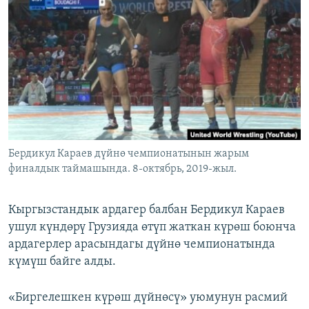
ОНЛАЙН ШЕРИНЕ
ЭЖЕ-СИҢДИЛЕР
АЗАТТЫК+
ЫҢГАЙСЫЗ СУРООЛОР
ЭЕ/АРнун бардык сайттары
Бердикул Караев дүйнө чемпионатынын жарым
финалдык таймашында. 8-октябрь, 2019-жыл.
Кыргызстандык ардагер балбан Бердикул Караев
ушул күндөрү Грузияда өтүп жаткан күрөш боюнча
ардагерлер арасындагы дүйнө чемпионатында
күмүш байге алды.
«Биргелешкен күрөш дүйнөсү» уюмунун расмий