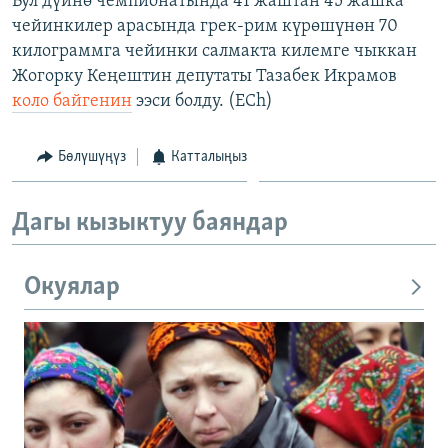
Бул дүйнө чемпионатында 41 жаштан 45 жашка
чейинкилер арасында грек-рим күрөшүнөн 70
килограммга чейинки салмакта килемге чыккан
Жогорку Кеңештин депутаты Тазабек Икрамов
коло байгенин
ээси болду. (ECh)
Бөлүшүңүз
Катталыңыз
Дагы кызыктуу баяндар
Окуялар