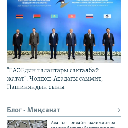
"ЕАЭБдин талаптары сакталбай
жатат". Чолпон-Атадагы саммит,
Пашиняндын сыны
Блог - Миңсанат
Ала-Тоо – онлайн таалимдин эл