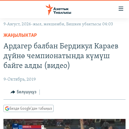
Линктер
Мазмунга
өтүңүз
9-Август, 2026-жыл, жекшемби, Бишкек убактысы 04:03
Навигацияга
ЖАҢЫЛЫКТАР
өтүңүз
ЖАҢЫЛЫКТАР
КЫРГЫЗСТАН
Издөөгө
Ардагер балбан Бердикул Караев
салыңыз
ДҮЙНӨ
КЫРГЫЗСТАН
дүйнө чемпионатында күмүш
УКРАИНА
САЯСАТ
ДҮЙНӨ
байге алды (видео)
АТАЙЫН ИЛИКТӨӨ
ЭКОНОМИКА
БОРБОР АЗИЯ
9-Октябрь, 2019
ТВ ПРОГРАММАЛАР
МАДАНИЯТ
Бөлүшүңүз
ПОДКАСТ
БҮГҮН АЗАТТЫКТА
ӨЗГӨЧӨ ПИКИР
ЭКСПЕРТТЕР ТАЛДАЙТ
Бизди Google'дан табыңыз
БИЗ ЖАНА ДҮЙНӨ
Русский
ДАНИСТЕ