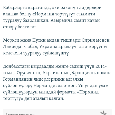
Кабарларга караганда, эки өлкөнүн лидерлери
алдыда болчу «Норманд төрттүгү» саммити
тууралуу баарлашкан. Азырынча самит качан
өтөөрү белгисиз.
Меркел жана Путин андан тышкары Сирия менен
Ливиядагы абал, Украина аркылуу газ өткөрүүнүн
келечеги тууралуу сүйлөшүштү.
Донбасстагы кырдаалды жөнгө салыш үчүн 2014-
жылы Орусиянын, Украинанын, Франциянын жана
Германиянын лидерлеринин алгачкы
сүйлөшүүлөрү Нормандияда өткөн. Ушундан улам
сүйлөшүүлөрдүн мындай форматы «Норманд
төрттүгү» деп аталып калган.