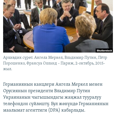
ОНЛАЙН ШЕРИНЕ
ЭЖЕ-СИҢДИЛЕР
АЗАТТЫК+
ЫҢГАЙСЫЗ СУРООЛОР
ЭЕ/АРнун бардык сайттары
Архивдик сүрөт. Ангела Меркел, Владимир Путин, Пётр
Порошенко, Франсуа Олланд – Париж, 2-октябрь, 2015-
жыл.
Германиянын канцлери Ангела Меркел менен
Орусиянын президенти Владимир Путин
Украинанын чыгышындагы жаңжал тууралуу
телефондон сүйлөштү. Бул жөнүндө Германиянын
маалымат агенттиги (DPA) кабарлады.