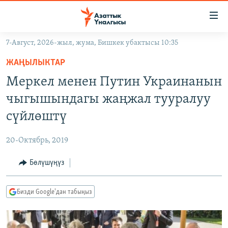
Линктер
Мазмунга
өтүңүз
7-Август, 2026-жыл, жума, Бишкек убактысы 10:35
Навигацияга
ЖАҢЫЛЫКТАР
өтүңүз
ЖАҢЫЛЫКТАР
КЫРГЫЗСТАН
Издөөгө
Меркел менен Путин Украинанын
салыңыз
ДҮЙНӨ
КЫРГЫЗСТАН
чыгышындагы жаңжал тууралуу
УКРАИНА
САЯСАТ
ДҮЙНӨ
сүйлөштү
АТАЙЫН ИЛИКТӨӨ
ЭКОНОМИКА
БОРБОР АЗИЯ
20-Октябрь, 2019
ТВ ПРОГРАММАЛАР
МАДАНИЯТ
Бөлүшүңүз
ПОДКАСТ
БҮГҮН АЗАТТЫКТА
ӨЗГӨЧӨ ПИКИР
ЭКСПЕРТТЕР ТАЛДАЙТ
Бизди Google'дан табыңыз
БИЗ ЖАНА ДҮЙНӨ
Русский
ДАНИСТЕ