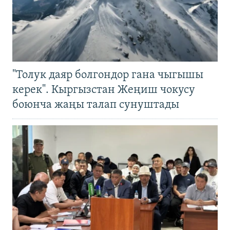
"Толук даяр болгондор гана чыгышы
керек". Кыргызстан Жеңиш чокусу
боюнча жаңы талап сунуштады