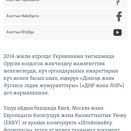
Азаттык тиркемеси
Азаттык Фейсбукта
Азаттык Ютубда
2014-жылы апрелде Украинанын чыгышында
Орусия колдогон жикчилдер мамлекеттик
мекемелерди, күч органдарынын имараттарын
күч менен басып алып, өздөрүн «Донецк жана
Луганск элдик жумурияттары» («ДНР жана ЛНР»)
деп жарыялашкан.
Ушул айдын башында Киев, Москва жана
Европадагы Коопсуздук жана Кызматташтык Уюму
(ЕККУ) эл аралык коомчулукта «Штайнмайер
формуласы» деген ат менен таанымал документ