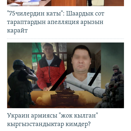
"75чилердин каты": Шаардык сот
тараптардын апелляция арызын
карайт
Украин армиясы "жок кылган"
кыргызстандыктар кимдер?