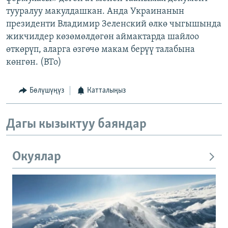
тууралуу макулдашкан. Анда Украинанын
президенти Владимир Зеленский өлкө чыгышында
жикчилдер көзөмөлдөгөн аймактарда шайлоо
өткөрүп, аларга өзгөчө макам берүү талабына
көнгөн. (BTo)
Бөлүшүңүз
Катталыңыз
Дагы кызыктуу баяндар
Окуялар