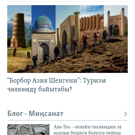
"Борбор Азия Шенгени": Туризм
чөлкөмдү байытабы?
Блог - Миңсанат
Ала-Тоо – онлайн таалимдин эл
аралык бешиги болууга тийиш