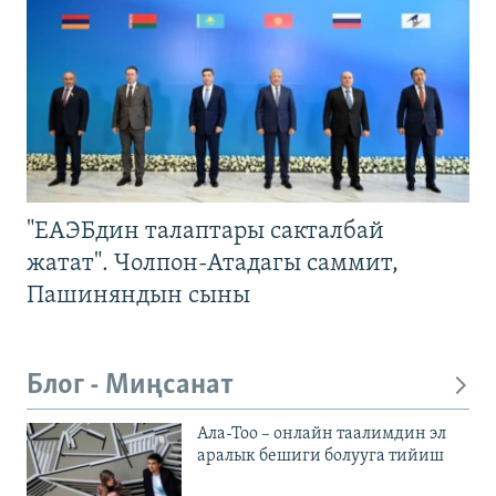
"ЕАЭБдин талаптары сакталбай
жатат". Чолпон-Атадагы саммит,
Пашиняндын сыны
Блог - Миңсанат
Ала-Тоо – онлайн таалимдин эл
аралык бешиги болууга тийиш