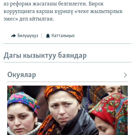
аз реформа жасаганы белгилеген. Бирок
коррупцияга каршы күрөшү «чеке жылытарлык
эмес» деп айтылган.
Бөлүшүңүз
Катталыңыз
Дагы кызыктуу баяндар
Окуялар