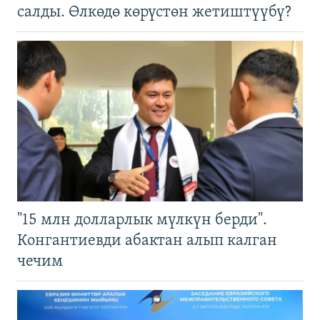
салды. Өлкөдө көрүстөн жетиштүүбү?
"15 млн долларлык мүлкүн берди".
Конгантиевди абактан алып калган
чечим