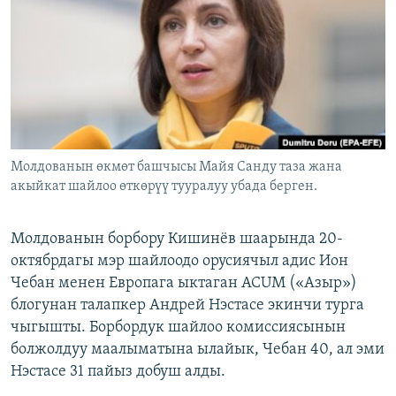
ОНЛАЙН ШЕРИНЕ
ЭЖЕ-СИҢДИЛЕР
АЗАТТЫК+
ЫҢГАЙСЫЗ СУРООЛОР
ЭЕ/АРнун бардык сайттары
Молдованын өкмөт башчысы Майя Санду таза жана
акыйкат шайлоо өткөрүү тууралуу убада берген.
Молдованын борбору Кишинёв шаарында 20-
октябрдагы мэр шайлоодо орусиячыл адис Ион
Чебан менен Европага ыктаган ACUM («Азыр»)
блогунан талапкер Андрей Нэстасе экинчи турга
чыгышты. Борбордук шайлоо комиссиясынын
болжолдуу маалыматына ылайык, Чебан 40, ал эми
Нэстасе 31 пайыз добуш алды.