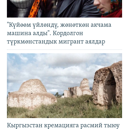
"Күйөөм үйлөндү, жөнөткөн акчама
машина алды". Кордолгон
түркмөнстандык мигрант аялдар
Кыргызстан кремацияга расмий тыюу