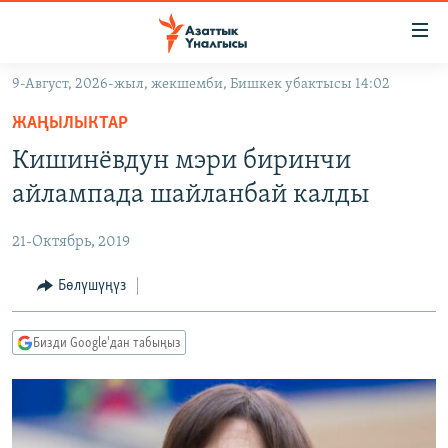
Линктер
Мазмунга
өтүңүз
9-Август, 2026-жыл, жекшемби, Бишкек убактысы 14:02
Навигацияга
ЖАҢЫЛЫКТАР
өтүңүз
ЖАҢЫЛЫКТАР
КЫРГЫЗСТАН
Издөөгө
Кишинёвдун мэри биринчи
салыңыз
ДҮЙНӨ
КЫРГЫЗСТАН
айлампада шайланбай калды
УКРАИНА
САЯСАТ
ДҮЙНӨ
21-Октябрь, 2019
АТАЙЫН ИЛИКТӨӨ
ЭКОНОМИКА
БОРБОР АЗИЯ
ТВ ПРОГРАММАЛАР
Бөлүшүңүз
МАДАНИЯТ
ПОДКАСТ
БҮГҮН АЗАТТЫКТА
Бизди Google'дан табыңыз
ӨЗГӨЧӨ ПИКИР
ЭКСПЕРТТЕР ТАЛДАЙТ
БИЗ ЖАНА ДҮЙНӨ
Русский
ДАНИСТЕ