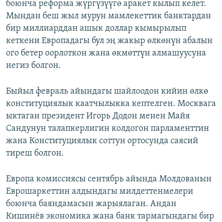
боюнча реформа жүргүзүүгө аракет кылып келет.
Мындан беш жыл мурун мамлекеттик банктардан
бир миллиарддан ашык доллар кымырылып
кеткени Европадагы бул эң жакыр өлкөнүн абалын
ого бетер оорлоткон жана өкмөттүн алмашуусуна
негиз болгон.
Быйыл февраль айындагы шайлоодон кийин өлкө
конституциялык каатчылыкка кептелген. Москвага
ыктаган президент Игорь Додон менен Майя
Сандунун талапкерлигин колдогон парламенттин
жана Конституциялык соттун ортосунда саясий
тиреш болгон.
Европа комиссиясы сентябрь айында Молдованын
Еврошаркеттин алдындагы милдеттенмелери
боюнча баяндамасын жарыялаган. Андан
Кишинёв экономика жана банк тармагындагы бир