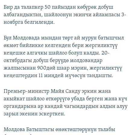
Бир да талапкер 50 пайыздан көбүрөк добуш
албагандыктан, шайлоонун экинчи айлампасы 3-
ноябрга белгиленди.
Бул Молдовада мындан төрт ай мурун батышчыл
өкмөт бийликке келгенден бери жергиликтүү
кеңешке алгачкы шайлоо болуп калды. 20-
октябрдагы добуш берүүдө молдовандар
жалпысынан 900дөй шаар мэрин, жергиликтүү
кеңештердин 11 миңдей мүчөсүн тандашты.
Премьер-министр Майя Санду эркин жана
акыйкат шайлоо өткөрүүгө убада берген жана күч
органдарына ар кандай чагымдардын алдын алуу
зарыл экенин эскерткен.
Молдова Батыштагы өнөктөштөрүнүн талабы