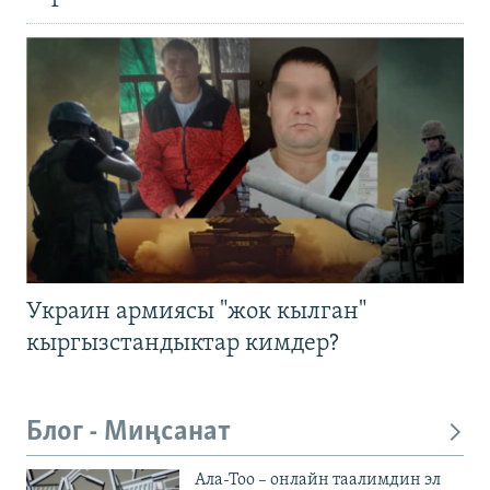
Украин армиясы "жок кылган"
кыргызстандыктар кимдер?
Блог - Миңсанат
Ала-Тоо – онлайн таалимдин эл