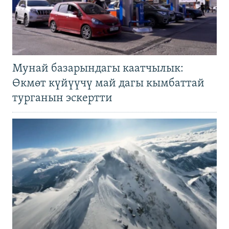
Мунай базарындагы каатчылык:
Өкмөт күйүүчү май дагы кымбаттай
турганын эскертти