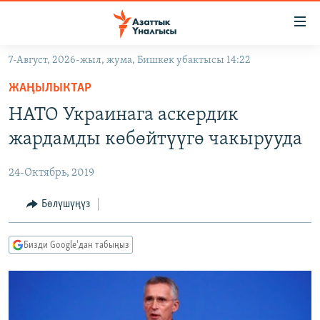
Линктер
Мазмунга
өтүңүз
7-Август, 2026-жыл, жума, Бишкек убактысы 14:22
Навигацияга
ЖАҢЫЛЫКТАР
өтүңүз
ЖАҢЫЛЫКТАР
КЫРГЫЗСТАН
Издөөгө
НАТО Украинага аскердик
салыңыз
ДҮЙНӨ
КЫРГЫЗСТАН
жардамды көбөйтүүгө чакырууда
УКРАИНА
САЯСАТ
ДҮЙНӨ
24-Октябрь, 2019
АТАЙЫН ИЛИКТӨӨ
ЭКОНОМИКА
БОРБОР АЗИЯ
ТВ ПРОГРАММАЛАР
Бөлүшүңүз
МАДАНИЯТ
ПОДКАСТ
БҮГҮН АЗАТТЫКТА
Бизди Google'дан табыңыз
ӨЗГӨЧӨ ПИКИР
ЭКСПЕРТТЕР ТАЛДАЙТ
БИЗ ЖАНА ДҮЙНӨ
Русский
ДАНИСТЕ