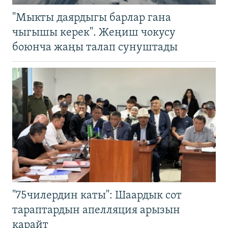
"Мыкты даярдыгы барлар гана
чыгышы керек". Жеңиш чокусу
боюнча жаңы талап сунуштады
"75чилердин каты": Шаардык сот
тараптардын апелляция арызын
карайт