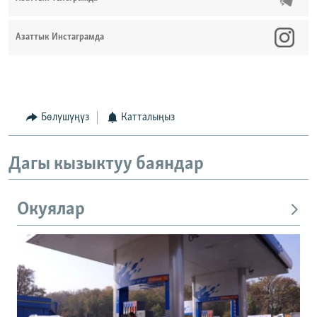
Азаттык Инстаграмда
Бөлүшүңүз
Катталыңыз
Дагы кызыктуу баяндар
Окуялар