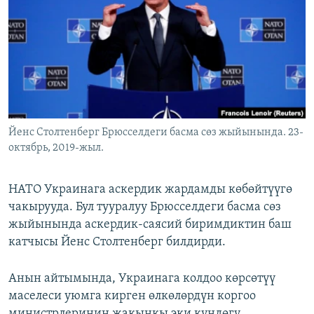
ОНЛАЙН ШЕРИНЕ
ЭЖЕ-СИҢДИЛЕР
АЗАТТЫК+
ЫҢГАЙСЫЗ СУРООЛОР
ЭЕ/АРнун бардык сайттары
Йенс Столтенберг Брюсселдеги басма сөз жыйынында. 23-
октябрь, 2019-жыл.
НАТО Украинага аскердик жардамды көбөйтүүгө
чакырууда. Бул тууралуу Брюсселдеги басма сөз
жыйынында аскердик-саясий биримдиктин баш
катчысы Йенс Столтенберг билдирди.
Анын айтымында, Украинага колдоо көрсөтүү
маселеси уюмга кирген өлкөлөрдүн коргоо
министрлеринин жакынкы эки күндөгү