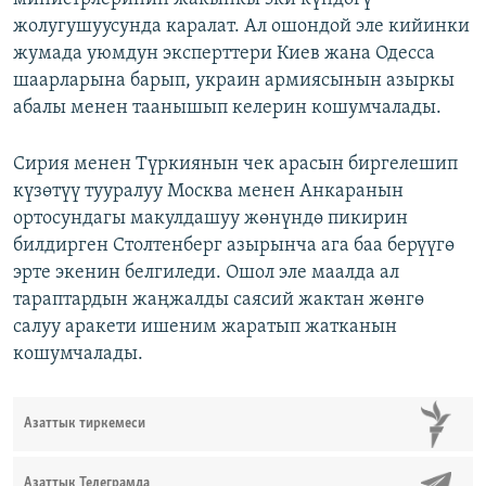
жолугушуусунда каралат. Ал ошондой эле кийинки
жумада уюмдун эксперттери Киев жана Одесса
шаарларына барып, украин армиясынын азыркы
абалы менен таанышып келерин кошумчалады.
Сирия менен Түркиянын чек арасын биргелешип
күзөтүү тууралуу Москва менен Анкаранын
ортосундагы макулдашуу жөнүндө пикирин
билдирген Столтенберг азырынча ага баа берүүгө
эрте экенин белгиледи. Ошол эле маалда ал
тараптардын жаңжалды саясий жактан жөнгө
салуу аракети ишеним жаратып жатканын
кошумчалады.
Азаттык тиркемеси
Азаттык Телеграмда