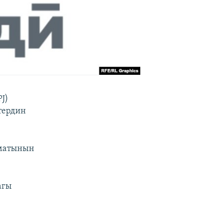
PJ)
тердин
зматынын
агы