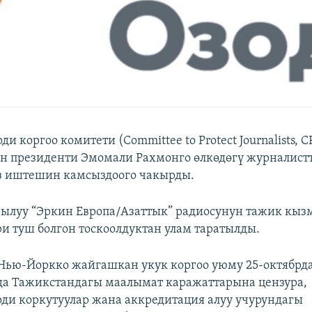
и коргоо комитети (Committee to Protect Journalists, C
н президенти Эмомали Рахмонго өлкөдөгү журналист
з иштешин камсыздоого чакырды.
ылуу “Эркин Европа/Азаттык” радиосунун тажик кы
и туш болгон тоскоолдуктан улам таратылды.
Нью-Йоркко жайгашкан укук коргоо уюму 25-октябрд
а Тажикстандагы маалымат каражаттарына цензура,
ди коркутуулар жана аккредитация алуу учурундагы