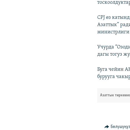
тоскоолдукта
CPJ өз катын
Азаттык” ра
министрлиги 
Учурда “Озод
дагы тогуз ж
Буга чейин А
бурууга чакы
Азаттык тиркеме
Бөлүшүңү