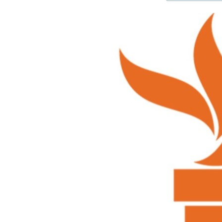
ЭЖЕ-СИҢДИЛЕР
АЗАТТЫК+
ЫҢГАЙСЫЗ СУРООЛОР