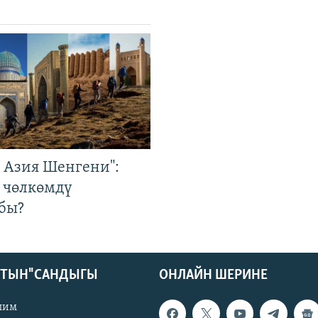
р Азия Шенгени":
 чөлкөмдү
бы?
КТЫН" САНДЫГЫ
ОНЛАЙН ШЕРИНЕ
лим