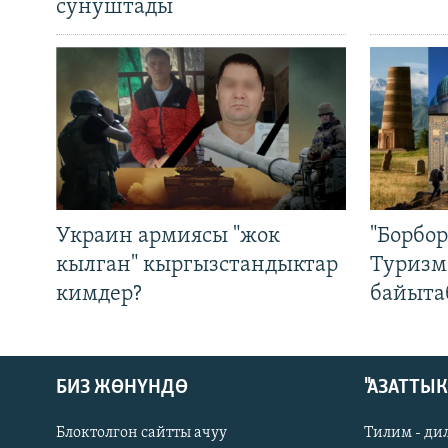
сунуштады
Украин армиясы "жок
"Борбо
кылган" кыргызстандыктар
Туризм
кимдер?
байыта
БИЗ ЖӨНҮНДӨ
"АЗАТТЫ
Блоктолгон сайтты ачуу
Тилим - ди