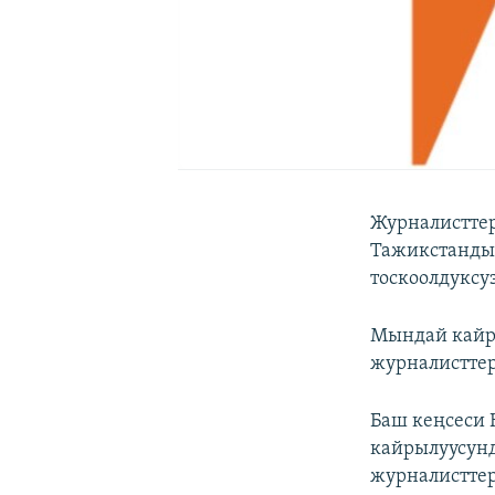
Журналисттерд
Тажикстанды
тоскоолдуксу
Мындай кайр
журналисттер
Баш кеңсеси 
кайрылуусунд
журналисттер