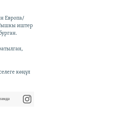
ин Европа/
 Тышкы иштер
бурган.
ратылган,
елеге көңүл
рамда