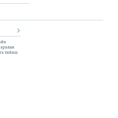
айн
 аралык
га тийиш