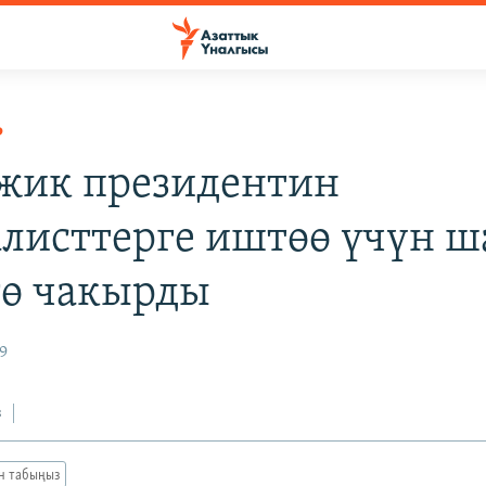
Р
ажик президентин
листтерге иштөө үчүн ш
гө чакырды
9
з
ан табыңыз