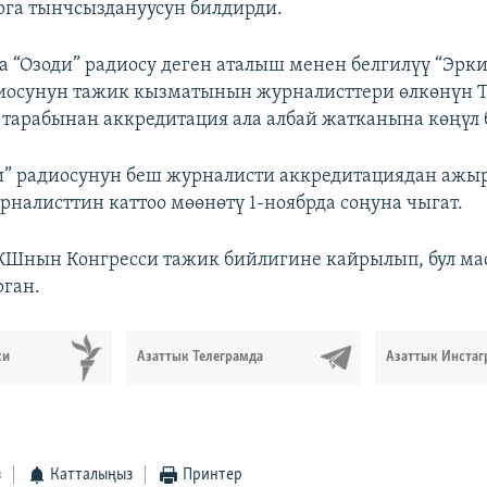
рга тынчсыздануусун билдирди.
да “Озоди” радиосу деген аталыш менен белгилүү “Эрк
диосунун тажик кызматынын журналисттери өлкөнүн
тарабынан аккредитация ала албай жатканына көңүл 
и” радиосунун беш журналисти аккредитациядан ажы
урналисттин каттоо мөөнөтү 1-ноябрда соңуна чыгат.
КШнын Конгресси тажик бийлигине кайрылып, бул мас
рган.
си
Азаттык Телеграмда
Азаттык Инстаг
з
Катталыңыз
Принтер