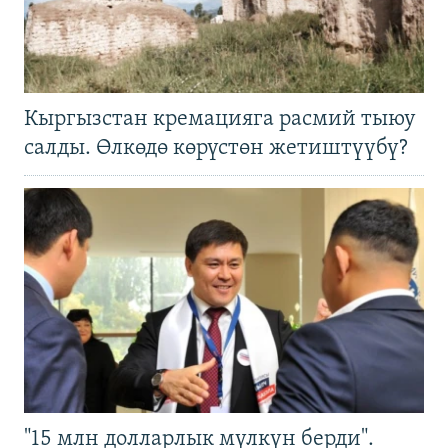
Кыргызстан кремацияга расмий тыюу
салды. Өлкөдө көрүстөн жетиштүүбү?
"15 млн долларлык мүлкүн берди".