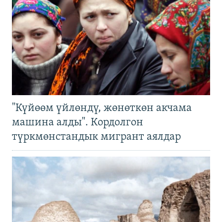
"Күйөөм үйлөндү, жөнөткөн акчама
машина алды". Кордолгон
түркмөнстандык мигрант аялдар