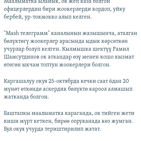
Маалыматка ылайык, ок жеп каза болгон
офицерлердин бири жоокерлерди кордоп, уйку
бербей, ур-токмокко алып келген.
"Mash телеграмм" каналынын жазышынча, аталган
бөлүктөгү жоокерлер арасында ыдык көрсөткөн
учурлар болуп келген. Кылмышка шектүү Рамил
Шамсутдинов ок аткандар өзү менен кошо кызмат
өтөгөн ыкчам топтун жоокерлери болгон.
Каргашалуу окуя 25-октябрда кечки саат 6дан 20
мүнөт өткөндө аскердик бөлүктө кароол алмашып
жатканда болгон.
Баштапкы маалыматка караганда, ок тийген жети
киши мүрт кеткен, бирөө ооруканада көз жумган.
Бул окуя учурда териштирилип жатат.