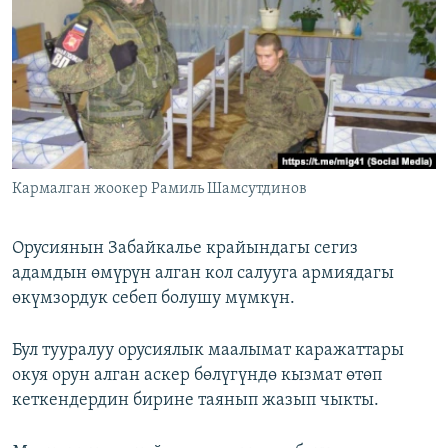
ОНЛАЙН ШЕРИНЕ
ЭЖЕ-СИҢДИЛЕР
АЗАТТЫК+
ЫҢГАЙСЫЗ СУРООЛОР
ЭЕ/АРнун бардык сайттары
Кармалган жоокер Рамиль Шамсутдинов
Орусиянын Забайкалье крайындагы сегиз
адамдын өмүрүн алган кол салууга армиядагы
өкүмзордук себеп болушу мүмкүн.
Бул тууралуу орусиялык маалымат каражаттары
окуя орун алган аскер бөлүгүндө кызмат өтөп
кеткендердин бирине таянып жазып чыкты.