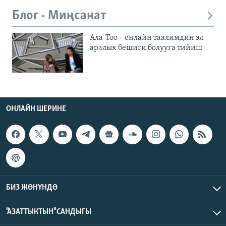
Блог - Миңсанат
Ала-Тоо – онлайн таалимдин эл
аралык бешиги болууга тийиш
ОНЛАЙН ШЕРИНЕ
БИЗ ЖӨНҮНДӨ
"АЗАТТЫКТЫН" САНДЫГЫ