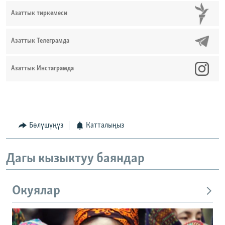
Азаттык тиркемеси
Азаттык Телеграмда
Азаттык Инстаграмда
Бөлүшүңүз
Катталыңыз
Дагы кызыктуу баяндар
Окуялар