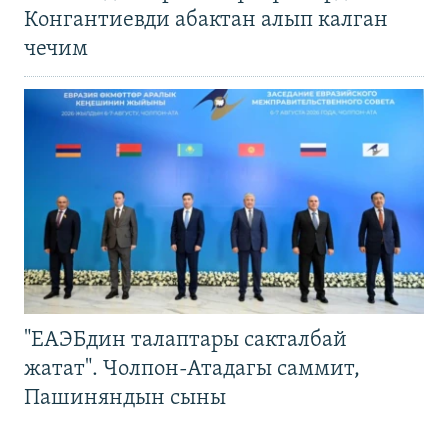
Конгантиевди абактан алып калган
чечим
"ЕАЭБдин талаптары сакталбай
жатат". Чолпон-Атадагы саммит,
Пашиняндын сыны