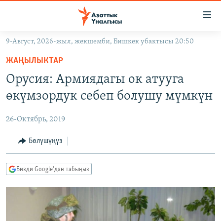
Линктер
Мазмунга
өтүңүз
9-Август, 2026-жыл, жекшемби, Бишкек убактысы 20:50
Навигацияга
ЖАҢЫЛЫКТАР
өтүңүз
ЖАҢЫЛЫКТАР
КЫРГЫЗСТАН
Издөөгө
Орусия: Армиядагы ок атууга
салыңыз
ДҮЙНӨ
КЫРГЫЗСТАН
өкүмзордук себеп болушу мүмкүн
УКРАИНА
САЯСАТ
ДҮЙНӨ
26-Октябрь, 2019
АТАЙЫН ИЛИКТӨӨ
ЭКОНОМИКА
БОРБОР АЗИЯ
ТВ ПРОГРАММАЛАР
Бөлүшүңүз
МАДАНИЯТ
ПОДКАСТ
БҮГҮН АЗАТТЫКТА
Бизди Google'дан табыңыз
ӨЗГӨЧӨ ПИКИР
ЭКСПЕРТТЕР ТАЛДАЙТ
БИЗ ЖАНА ДҮЙНӨ
Русский
ДАНИСТЕ